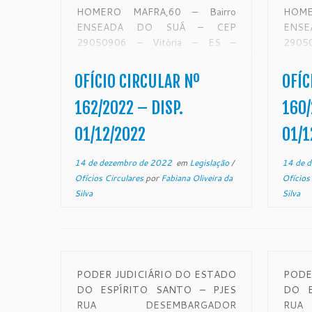
HOMERO MAFRA,60 – Bairro
HOME
ENSEADA DO SUÁ – CEP
ENS
29050906 – Vitória – ES –
2905
www.tjes.jus.br OFÍCIO-
www.
CIRCULAR Nº 162/2022 – SECAO
CIRC
OFÍCIO CIRCULAR Nº
OFÍC
DE MONITORAMENTO DE FORO
DE M
EXTRAJUDICIAL Vitória, 29 de
EXTR
162/2022 – DISP.
160/
novembro de 2022. De ordem
nove
01/12/2022
01/1
do Exmo. Sr. […]
do Exm
14 de dezembro de 2022
em
Legislação
/
14 de 
Ofícios Circulares
por
Fabiana Oliveira da
Ofícios
Silva
Silva
PODER JUDICIÁRIO DO ESTADO
PODE
DO ESPÍRITO SANTO – PJES
DO E
RUA DESEMBARGADOR
RUA