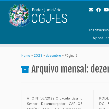
Institucion
Apostil
Skip
to
Home
»
2022
»
dezembro
»
Página 2
content
Arquivo mensal:
deze
ATO Nº 16/2022 O Excelentíssimo
PODE
Senhor Desembargador CARLOS
DO E