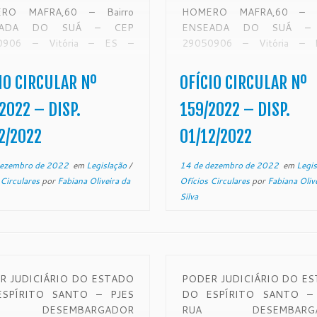
RO MAFRA,60 – Bairro
HOMERO MAFRA,60 – Ba
EADA DO SUÁ – CEP
ENSEADA DO SUÁ –
0906 – Vitória – ES –
29050906 – Vitória –
tjes.jus.br OFÍCIO-
www.tjes.jus.br OFÍ
ULAR Nº 160/2022 – SECAO
CIRCULAR Nº 159/2022 – 
IO CIRCULAR Nº
OFÍCIO CIRCULAR Nº
ONITORAMENTO DE FORO
DE MONITORAMENTO DE 
AJUDICIAL Vitória, 25 de
EXTRAJUDICIAL Vitória, 
2022 – DISP.
159/2022 – DISP.
mbro de 2022. De ordem
novembro de 2022. De 
2/2022
01/12/2022
o. Sr. […]
do Exmo. Sr. […]
dezembro de 2022
em
Legislação
/
14 de dezembro de 2022
em
Legi
 Circulares
por
Fabiana Oliveira da
Ofícios Circulares
por
Fabiana Oliv
Silva
R JUDICIÁRIO DO ESTADO
PODER JUDICIÁRIO DO E
SPÍRITO SANTO – PJES
DO ESPÍRITO SANTO – 
 DESEMBARGADOR
RUA DESEMBARGA