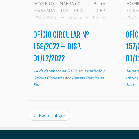
HOMERO MAFRA,60 – Bairro
HOME
ENSEADA DO SUÁ – CEP
ENS
29050906 – Vitória – ES –
2905
www.tjes.jus.br OFÍCIO-
www.
CIRCULAR Nº 158/2022 – SECAO
CIRC
OFÍCIO CIRCULAR Nº
OFÍC
DE MONITORAMENTO DE FORO
DE M
EXTRAJUDICIAL Vitória, 25 de
EXTR
158/2022 – DISP.
157/
novembro de 2022. De ordem
nove
01/12/2022
01/1
do Exmo. Sr. […]
do Exm
14 de dezembro de 2022
em
Legislação
/
14 de 
Ofícios Circulares
por
Fabiana Oliveira da
Ofícios
Silva
Silva
←
Posts antigos