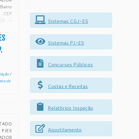
DOR
irro
 CEP
Sistemas CGJ-ES
 ES –
ÍCIO
ES
447-
Sistemas PJ-ES
hores
.
s das
ial do
Concursos Públicos
to, O
slação
/
IMÕES
eira da
Custas e Receitas
Relatórios Inspeção
STADO
Apostilamento
PJES
DOR