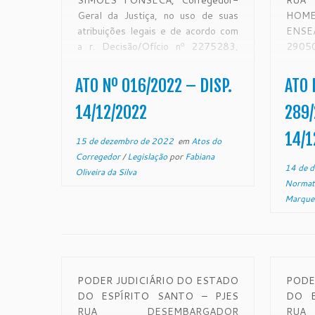
SIMÕES FONSECA, Corregedor-
RUA
Geral da Justiça, no uso de suas
HOME
atribuições legais e de acordo com
ENS
a r. Decisão/Ofício nº 2275283,
2905
proferida nos autos do
www
Procedimento Administrativo PjeCor
NORM
ATO Nº 016/2022 – DISP.
ATO 
nº. 0000241-33.2022.2.00.0808,
Presi
desta Corregedoria Geral da
do Est
14/12/2022
289/
Justiça. RESOLVE: Aplicar ao Sr.
de sua
14/1
Dorvalino Batista Ferreira, titular do
15 de dezembro de 2022
em
Atos do
[…]
Corregedor
/
Legislação
por
Fabiana
14 de 
Oliveira da Silva
Normat
Marque
PODER JUDICIÁRIO DO ESTADO
PODE
DO ESPÍRITO SANTO – PJES
DO E
RUA DESEMBARGADOR
RUA