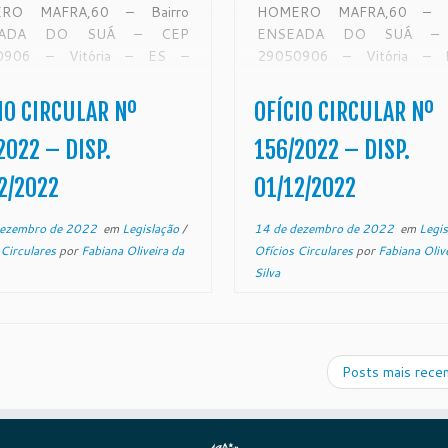
RO MAFRA,60 – Bairro
HOMERO MAFRA,60 – Ba
EADA DO SUÁ – CEP
ENSEADA DO SUÁ –
0906 – Vitória – ES –
29050906 – Vitória –
tjes.jus.br OFÍCIO-
www.tjes.jus.br OFÍ
ULAR Nº 157/2022 – SECAO
CIRCULAR Nº 156/2022 – 
IO CIRCULAR Nº
OFÍCIO CIRCULAR Nº
ONITORAMENTO DE FORO
DE MONITORAMENTO DE 
AJUDICIAL Vitória, 25 de
EXTRAJUDICIAL Vitória, 
2022 – DISP.
156/2022 – DISP.
mbro de 2022. De ordem
novembro de 2022. De 
2/2022
01/12/2022
o. Sr. […]
do Exmo. Sr. […]
dezembro de 2022
em
Legislação
/
14 de dezembro de 2022
em
Legi
 Circulares
por
Fabiana Oliveira da
Ofícios Circulares
por
Fabiana Oliv
Silva
Posts mais rece