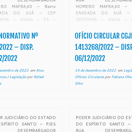
 DESEMBARGADOR
RUA DESEMBARGA
RO MAFRA,60 – Bairro
HOMERO MAFRA,60 – Ba
EADA DO SUÁ – CEP
ENSEADA DO SUÁ –
0906 – Vitória – ES –
29050906 – Vitória –
.tjes.jus.br ATO
www.tjes.jus.br OF
ATIVO Nº 289/2022 O
CIRCULAR
NORMATIVO Nº
OFÍCIO CIRCULAR CGJ
dente do Tribunal de Justiça
CGJES 1413268/7007
ado do Espírito Santo, no uso
52.2022.8.08.0000 Sen
2022 – DISP.
1413268/2022 – DISP
s atribuições legais […]
notários e registradore
2/2022
06/12/2022
serventias do foro extrajudic
Estado do Espírito San
dezembro de 2022
em
Atos
14 de dezembro de 2022
em
Legi
Desembargador CARLOS S
ivos
/
Legislação
por
Rafael
Ofícios Circulares
por
Fabiana Oliv
FONSECA, […]
s
Silva
R JUDICIÁRIO DO ESTADO
PODER JUDICIÁRIO DO E
SPÍRITO SANTO – PJES
DO ESPÍRITO SANTO – 
 DESEMBARGADOR
RUA DESEMBARGA