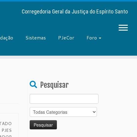
Corregedoria Geral da Justiça do Espírito Santo
adação
Sistemas
PJeCor
Foro
Pesquisar
Search
for:
STADO
PJES