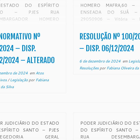
ESTADO DO ESPÍRITO
HOMERO MAFRA,60 – Ba
NTO – PJES RUA
ENSEADA DO SUÁ –
EMBARGADOR HOMERO
29050906 – Vitória –
A,60 – Bairro ENSEADA DO
www.tjes.jus.br RESOLUÇ
 CEP 29050906 – Vitória –
100/2024 Reestrutura o C
NORMATIVO Nº
RESOLUÇÃO Nº 100/2
 www.tjes.jus.br ATO
Gestor de Incentivo à Partic
ATIVO Nº 289/2024 O
Institucional Feminina e Equid
2024 – DISP.
– DISP. 06/12/2024
Sr. Desembargador Samuel
Gênero no Poder Judiciário do
2/2024 – ALTERADO
Brasil Júnior, […]
6 de dezembro de 2024
em
Legisl
Resoluções
por
Fabiana Oliveira da 
ezembro de 2024
em
Atos
ivos
/
Legislação
por
Fabiana
 da Silva
R JUDICIÁRIO DO ESTADO
PODER JUDICIÁRIO DO E
SPÍRITO SANTO – PJES
DO ESPÍRITO SANTO – 
REGEDORIA GERAL
RUA DESEMBARGA