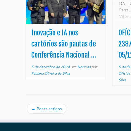
DA J
Parra
Vitó
Tele
OF
Inovação e IA nos
OFÍC
CGJ
39.2
cartórios são pautas de
2387
do E
Conferência Nacional ...
05/1
Corre
Estad
5 de dezembro de 2024
em
Notícias
por
5 de d
[…]
Fabiana Oliveira da Silva
Ofícios
Silva
←
Posts antigos