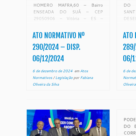
HOMERO MAFRA,60 – Bairro
DO 
ENSEADA DO SUÁ – CEP
SA
29050906 – Vitória – ES –
DES
www.tjes.jus.br ATO
MAFR
NORMATIVO 290/2024 Dispõe
SUÁ –
ATO NORMATIVO Nº
ATO 
sobre a regularização de processos
ES –
não movimentados em condições
NORM
290/2024 – DISP.
289/
sugestivas de arquivamento. O
Exmº 
06/12/2024
06/1
Excelentíssimo Senhor
Meira 
Desembargador […]
6 de dezembro de 2024
em
Atos
6 de d
Normativos
/
Legislação
por
Fabiana
Normat
Oliveira da Silva
Oliveira
PODE
DO E
COR