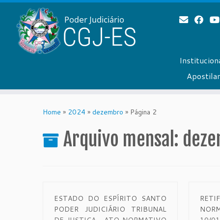
Institucion
Apostil
Skip
to
Home
»
2024
»
dezembro
»
Página 2
content
Arquivo mensal:
deze
ESTADO DO ESPÍRITO SANTO
RET
PODER JUDICIÁRIO TRIBUNAL
NORM