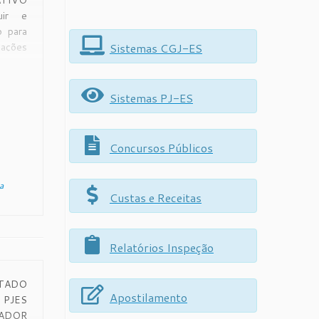
TIVO
ir e
o para
Sistemas CGJ-ES
iações
Centro
itos e
– São
Sistemas PJ-ES
(seis)
Concursos Públicos
a
Custas e Receitas
Relatórios Inspeção
STADO
Apostilamento
PJES
DOR