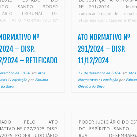
01/2025 ESTADO DO
DE JUSTIÇA ATO NORMA
ÍRITO SANTO PODER
Nº 291/2024 Institu
ICIÁRIO TRIBUNAL DE
convocar Equipe de Trabalh
IÇA ATO NORMATIVO Nº
atuar nas Conciliações e Med
024 Instituir e convocar
Judiciais realizadas no 10º 
e de Trabalho para atuar na
Judiciário de Solução de Confl
NORMATIVO Nº
ATO NORMATIVO Nº
 Concentrada de Conciliação,
Cidadania, 10° CEJUSC 
processos em tramite na
Mateus, pelo período de 06 
2024 – DISP.
291/2024 – DISP.
rca de Vila Velha/ES, no
meses a partir de […]
2/2024 – RETIFICADO
11/12/2024
o de 02 a […]
dezembro de 2024
em
Atos
11 de dezembro de 2024
em
Atos
ivos
/
Legislação
por
Fabiana
Normativos
/
Legislação
por
Fabian
 da Silva
Oliveira da Silva
ERADO PELO ATO
PODER JUDICIÁRIO DO E
ATIVO Nº 077/2025 DISP.
DO ESPÍRITO SANTO – 
3/2025 PODER JUDICIÁRIO
RUA DESEMBARGA