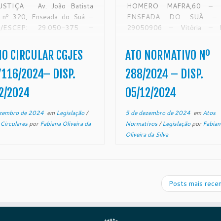
USTIÇA Av. João Batista
HOMERO MAFRA,60 – Ba
, nº 320, Enseada do Suá –
ENSEADA DO SUÁ –
ria/ESCEP: 29.050-375 –
29050906 – Vitória –
fone: (27) 3145-3100
www.tjes.jus.br Ato Norm
ÍCIO CIRCULAR
ATO NORMATIVO Nº 288
IO CIRCULAR CGJES
ATO NORMATIVO Nº
ES 2390653/7010515-
Institui Grupo de Trabalh
024.8.08.0000 De ordem
conferência e saneamento de
116/2024– DISP.
288/2024 – DISP.
xmo. Sr. Desembargador
judiciais conforme o […]
2/2024
05/12/2024
gedor-Geral da Justiça do
o do Espírito Santo, no uso
ezembro de 2024
em
Legislação
/
5 de dezembro de 2024
em
Atos
 Circulares
por
Fabiana Oliveira da
Normativos
/
Legislação
por
Fabian
Oliveira da Silva
Posts mais rece