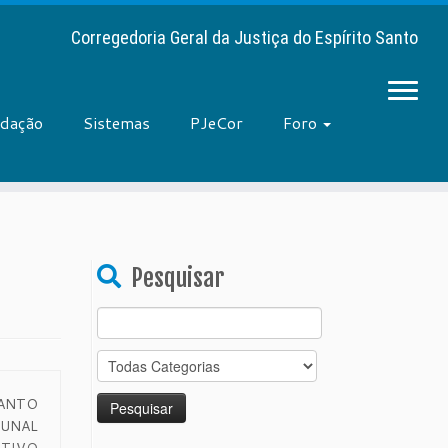
Corregedoria Geral da Justiça do Espírito Santo
adação
Sistemas
PJeCor
Foro
Pesquisar
Search
for:
ANTO
BUNAL