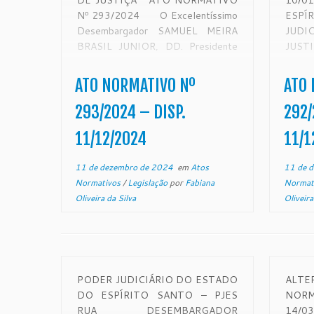
DE JUSTIÇA ATO NORMATIVO
10/
Nº 293/2024 O Excelentíssimo
ESP
Desembargador SAMUEL MEIRA
JUD
BRASIL JUNIOR, DD. Presidente
JUST
do Egrégio Tribunal de Justiça do
292/2
Estado do Espírito Santo, no uso de
Equip
ATO NORMATIVO Nº
ATO 
suas atribuições legais e,
Pauta
CONSIDERANDO o disposto no
nos 
293/2024 – DISP.
292/
art. 58, da Resolução nº […]
Coma
11/12/2024
11/1
períod
11 de dezembro de 2024
em
Atos
11 de 
Normativos
/
Legislação
por
Fabiana
Normat
Oliveira da Silva
Oliveira
PODER JUDICIÁRIO DO ESTADO
ALT
DO ESPÍRITO SANTO – PJES
NORM
RUA DESEMBARGADOR
14/0