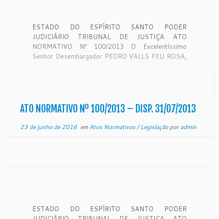
ESTADO DO ESPÍRITO SANTO PODER
JUDICIÁRIO TRIBUNAL DE JUSTIÇA ATO
NORMATIVO Nº 100/2013 O Excelentíssimo
Senhor Desembargador PEDRO VALLS FEU ROSA,
Presidente do Egrégio Tribunal de Justiça do Estado
do Espírito Santo, no uso de suas atribuições
legais, e CONSIDERANDO o expediente
protocolizado sob nº 2013.00.924.598, da lavra do
Excelentíssimo […]
ATO NORMATIVO Nº 100/2013 – DISP. 31/07/2013
23 de junho de 2016
em
Atos Normativos
/
Legislação
por
admin
ESTADO DO ESPÍRITO SANTO PODER
JUDICIÁRIO TRIBUNAL DE JUSTIÇA ATO