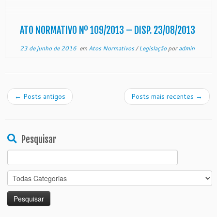
de Justiça do Estado do Espírito Santo, no uso de
suas atribuições legais, e CONSIDERANDO […]
ATO NORMATIVO Nº 109/2013 – DISP. 23/08/2013
23 de junho de 2016
em
Atos Normativos
/
Legislação
por
admin
←
Posts antigos
Posts mais recentes
→
Pesquisar
Search
for: