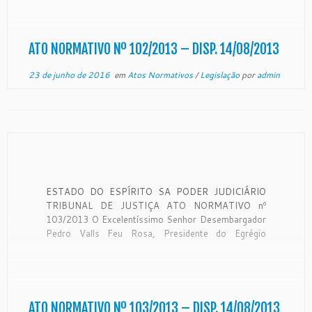
do Espírito Santo, no uso de suas atribuições
legais, e CONSIDERANDO os termos do Ofício nº
121/2013, protocolizado neste Tribunal de […]
ATO NORMATIVO Nº 102/2013 – DISP. 14/08/2013
23 de junho de 2016
em
Atos Normativos
/
Legislação
por
admin
ESTADO DO ESPÍRITO SA PODER JUDICIÁRIO
TRIBUNAL DE JUSTIÇA ATO NORMATIVO nº
103/2013 O Excelentíssimo Senhor Desembargador
Pedro Valls Feu Rosa, Presidente do Egrégio
Tribunal de Justiça do Estado do Espírito Santo, no
uso de suas atribuições legais, e CONSIDERANDO
os termos do OF. CJE nº 492/2013, da lavra da […]
ATO NORMATIVO Nº 103/2013 – DISP. 14/08/2013