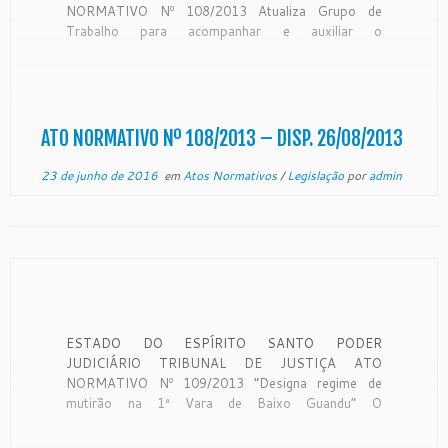
NORMATIVO Nº 108/2013 Atualiza Grupo de
Trabalho para acompanhar e auxiliar o
desenvolvimento, implantação e virtualização dos
processos e posterior evolução para o sistema
eletrônico. O Excelentíssimo Senhor Desembargador
PEDRO VALLS FEU ROSA, Presidente do Egrégio
Tribunal de Justiça do […]
ATO NORMATIVO Nº 108/2013 – DISP. 26/08/2013
23 de junho de 2016
em
Atos Normativos
/
Legislação
por
admin
ESTADO DO ESPÍRITO SANTO PODER
JUDICIÁRIO TRIBUNAL DE JUSTIÇA ATO
NORMATIVO Nº 109/2013 “Designa regime de
mutirão na 1ª Vara de Baixo Guandu” O
Excelentíssimo Senhor Desembargador PEDRO
VALLS FEU ROSA, Presidente do Egrégio Tribunal