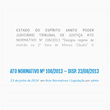
ESTADO DO ESPÍRITO SANTO PODER
JUDICIÁRIO TRIBUNAL DE JUSTIÇA ATO
NORMATIVO Nº 106/2013 “Designa regime de
mutirão na 2ª Vara de Afonso Cláudio” O
Excelentíssimo Senhor Desembargador PEDRO
VALLS FEU ROSA, Presidente do Egrégio Tribunal
de Justiça do Estado do Espírito Santo, no uso de
suas atribuições legais, e CONSIDERANDO […]
ATO NORMATIVO Nº 106/2013 – DISP. 23/08/2013
23 de junho de 2016
em
Atos Normativos
/
Legislação
por
admin