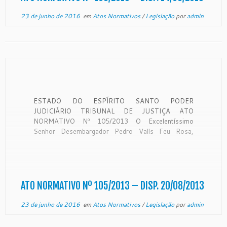
23 de junho de 2016
em
Atos Normativos
/
Legislação
por
admin
ESTADO DO ESPÍRITO SANTO PODER
JUDICIÁRIO TRIBUNAL DE JUSTIÇA ATO
NORMATIVO Nº 105/2013 O Excelentíssimo
Senhor Desembargador Pedro Valls Feu Rosa,
Presidente do Egrégio Tribunal de Justiça do Estado
do Espírito Santo, no uso de suas atribuições
legais, e CONSIDERANDO as noticias veiculada na
imprensa de que está ocorrendo, na […]
ATO NORMATIVO Nº 105/2013 – DISP. 20/08/2013
23 de junho de 2016
em
Atos Normativos
/
Legislação
por
admin