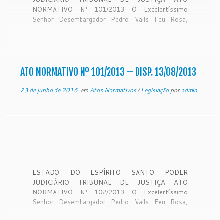
NORMATIVO Nº 101/2013 O Excelentíssimo
Senhor Desembargador Pedro Valls Feu Rosa,
Presidente do Tribunal de Justiça do Estado do
Espírito Santo, no uso de suas atribuições legais, e
CONSIDERANDO que a Lei Complementar nº
101/2000 estabelece no art. 48 a […]
ATO NORMATIVO Nº 101/2013 – DISP. 13/08/2013
23 de junho de 2016
em
Atos Normativos
/
Legislação
por
admin
ESTADO DO ESPÍRITO SANTO PODER
JUDICIÁRIO TRIBUNAL DE JUSTIÇA ATO
NORMATIVO Nº 102/2013 O Excelentíssimo
Senhor Desembargador Pedro Valls Feu Rosa,
Presidente do Egrégio Tribunal de Justiça do Estado