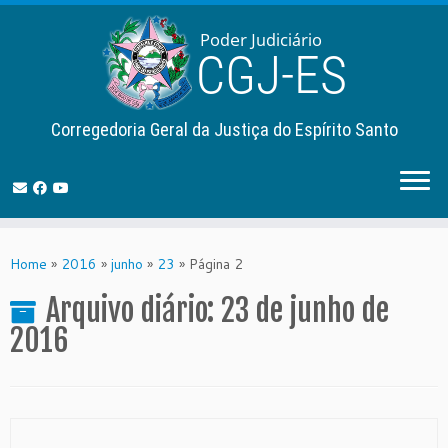
Corregedoria Geral da Justiça do Espírito Santo
Skip
to
Home
»
2016
»
junho
»
23
»
Página 2
content
Arquivo diário:
23 de junho de
2016