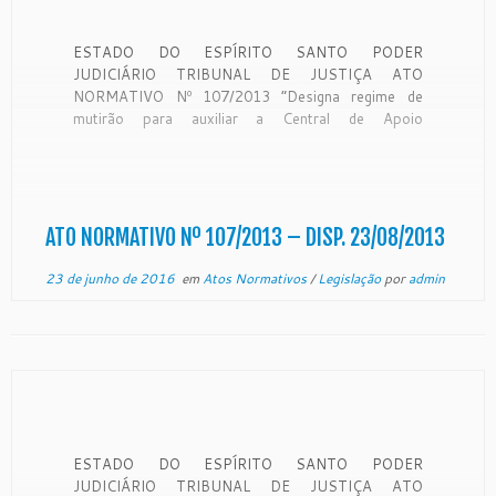
ESTADO DO ESPÍRITO SANTO PODER
JUDICIÁRIO TRIBUNAL DE JUSTIÇA ATO
NORMATIVO Nº 107/2013 “Designa regime de
mutirão para auxiliar a Central de Apoio
Multidisciplinar da Serra” O Excelentíssimo Senhor
Desembargador PEDRO VALLS FEU ROSA,
Presidente do Egrégio Tribunal de Justiça do Estado
do Espírito Santo, no uso de suas atribuições […]
ATO NORMATIVO Nº 107/2013 – DISP. 23/08/2013
23 de junho de 2016
em
Atos Normativos
/
Legislação
por
admin
ESTADO DO ESPÍRITO SANTO PODER
JUDICIÁRIO TRIBUNAL DE JUSTIÇA ATO