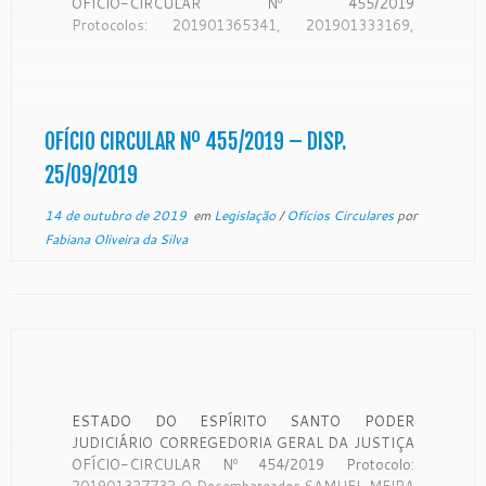
OFÍCIO-CIRCULAR Nº 455/2019
Protocolos: 201901365341, 201901333169,
201901375254 e 201901408442 O
Desembargador SAMUEL MEIRA BRASIL JUNIOR.
Corregedor-Geral da Justiça do Estado do Espírito
Santo, no uso de suas atribuições legais:
CONSIDERANDO que a Corregedoria Geral da
OFÍCIO CIRCULAR Nº 455/2019 – DISP.
Justiça é órgão de fiscalização, disciplina e
25/09/2019
orientação administrativa, com […]
14 de outubro de 2019
em
Legislação
/
Ofícios Circulares
por
Fabiana Oliveira da Silva
ESTADO DO ESPÍRITO SANTO PODER
JUDICIÁRIO CORREGEDORIA GERAL DA JUSTIÇA
OFÍCIO-CIRCULAR Nº 454/2019 Protocolo:
201901327732 O Desembargador SAMUEL MEIRA