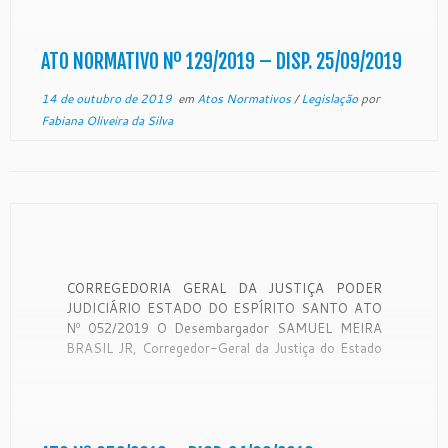
suas atribuições legais, CONSIDERANDO o teor do
expediente protocolado neste Egrégio Tribunal […]
ATO NORMATIVO Nº 129/2019 – DISP. 25/09/2019
14 de outubro de 2019
em
Atos Normativos
/
Legislação
por
Fabiana Oliveira da Silva
CORREGEDORIA GERAL DA JUSTIÇA PODER
JUDICIÁRIO ESTADO DO ESPÍRITO SANTO ATO
Nº 052/2019 O Desembargador SAMUEL MEIRA
BRASIL JR, Corregedor-Geral da Justiça do Estado
do Espírito Santo, no uso de suas atribuições legais;
RESOLVE: Designar a Srª Larissa Capibaribe de
Castro, delegatária titular do Cartório de Registro
Civil e Tabelionato de […]