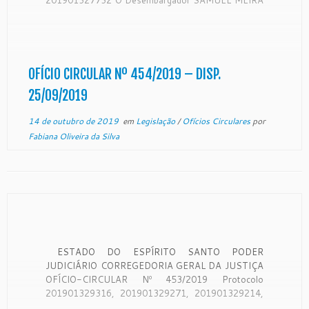
BRASIL JUNIOR. Corregedor-Geral da Justiça do
Estado do Espírito Santo, no uso de suas
atribuições legais: CONSIDERANDO que a
Corregedoria Geral da Justiça é órgão de
fiscalização, disciplina e orientação administrativa,
OFÍCIO CIRCULAR Nº 454/2019 – DISP.
com circunscrição em […]
25/09/2019
14 de outubro de 2019
em
Legislação
/
Ofícios Circulares
por
Fabiana Oliveira da Silva
ESTADO DO ESPÍRITO SANTO PODER
JUDICIÁRIO CORREGEDORIA GERAL DA JUSTIÇA
OFÍCIO-CIRCULAR Nº 453/2019 Protocolo
201901329316, 201901329271, 201901329214,
201901329162, 201901329085, 201901328995 e