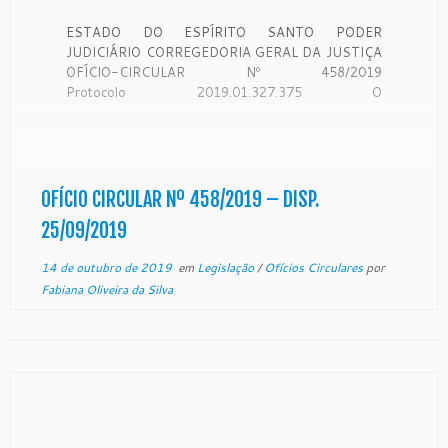
ESTADO DO ESPÍRITO SANTO PODER
JUDICIÁRIO CORREGEDORIA GERAL DA JUSTIÇA
OFÍCIO-CIRCULAR Nº 458/2019
Protocolo 2019.01.327.375 O
Desembargador SAMUEL MEIRA BRASIL JUNIOR.
Corregedor-Geral da Justiça do Estado do Espírito
Santo, no uso de suas atribuições legais:
CONSIDERANDO que a Corregedoria Geral da
Justiça é órgão de fiscalização, disciplina e
OFÍCIO CIRCULAR Nº 458/2019 – DISP.
orientação administrativa, com circunscrição em […]
25/09/2019
14 de outubro de 2019
em
Legislação
/
Ofícios Circulares
por
Fabiana Oliveira da Silva