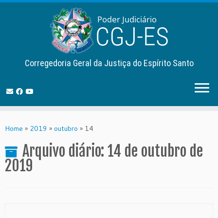
Corregedoria Geral da Justiça do Espírito Santo
Skip
to
Home
»
2019
»
outubro
»
14
content
Arquivo diário:
14 de outubro de
2019