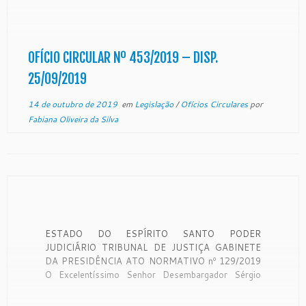
201901327584 O Desembargador SAMUEL MEIRA
BRASIL JUNIOR. Corregedor-Geral da Justiça do
Estado do Espírito Santo, no uso de suas
atribuições legais: CONSIDERANDO que a
OFÍCIO CIRCULAR Nº 453/2019 – DISP.
Corregedoria Geral da Justiça é órgão de
25/09/2019
fiscalização, disciplina […]
14 de outubro de 2019
em
Legislação
/
Ofícios Circulares
por
Fabiana Oliveira da Silva
ESTADO DO ESPÍRITO SANTO PODER
JUDICIÁRIO TRIBUNAL DE JUSTIÇA GABINETE
DA PRESIDÊNCIA ATO NORMATIVO nº 129/2019
O Excelentíssimo Senhor Desembargador Sérgio
Luiz Teixeira Gama, Presidente do Egrégio Tribunal
de Justiça do Estado do Espírito Santo, no uso de