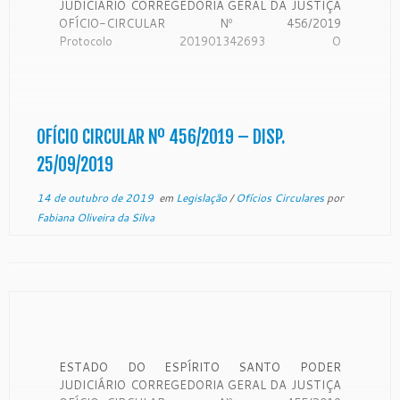
JUDICIÁRIO CORREGEDORIA GERAL DA JUSTIÇA
OFÍCIO-CIRCULAR Nº 456/2019
Protocolo 201901342693 O
Desembargador SAMUEL MEIRA BRASIL JUNIOR,
Corregedor-Geral da Justiça do Estado do Espírito
Santo, no uso de suas atribuições legais:
CONSIDERANDO que a Corregedoria Geral da
Justiça é órgão de fiscalização, disciplina e
OFÍCIO CIRCULAR Nº 456/2019 – DISP.
orientação administrativa, com circunscrição em […]
25/09/2019
14 de outubro de 2019
em
Legislação
/
Ofícios Circulares
por
Fabiana Oliveira da Silva
ESTADO DO ESPÍRITO SANTO PODER
JUDICIÁRIO CORREGEDORIA GERAL DA JUSTIÇA