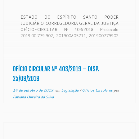
ESTADO DO ESPÍRITO SANTO PODER
JUDICIÁRIO CORREGEDORIA GERAL DA JUSTIÇA
OFÍCIO-CIRCULAR Nº 403/2018 Protocolo
2019.00.779.902, 201900805711, 201900779902
e 201900737930 O Desembargador SAMUEL
MEIRA BRASIL JUNIOR, Corregedor-Geral da
Justiça do Estado do Espírito Santo, no uso de suas
atribuições legais: CONSIDERANDO que a
Corregedoria Geral da Justiça é órgão de
OFÍCIO CIRCULAR Nº 403/2019 – DISP.
fiscalização, disciplina e orientação administrativa,
25/09/2019
com circunscrição […]
14 de outubro de 2019
em
Legislação
/
Ofícios Circulares
por
Fabiana Oliveira da Silva