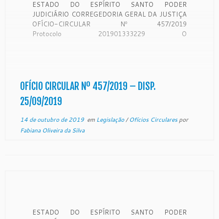
ESTADO DO ESPÍRITO SANTO PODER
JUDICIÁRIO CORREGEDORIA GERAL DA JUSTIÇA
OFÍCIO-CIRCULAR Nº 457/2019
Protocolo 201901333229 O
Desembargador SAMUEL MEIRA BRASIL JUNIOR.
Corregedor-Geral da Justiça do Estado do Espírito
Santo, no uso de suas atribuições legais:
CONSIDERANDO que a Corregedoria Geral da
Justiça é órgão de fiscalização, disciplina e
OFÍCIO CIRCULAR Nº 457/2019 – DISP.
orientação administrativa, com circunscrição em
25/09/2019
todo […]
14 de outubro de 2019
em
Legislação
/
Ofícios Circulares
por
Fabiana Oliveira da Silva
ESTADO DO ESPÍRITO SANTO PODER