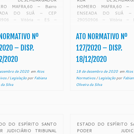
 DESEMBARGADOR
RUA DESEMBARGA
RO MAFRA,60 – Bairro
HOMERO MAFRA,60 – Ba
EADA DO SUÁ – CEP
ENSEADA DO SUÁ –
0906 – Vitória – ES –
29050906 – Vitória –
tjes.jus.br Processo
www.tjes.jus.br
006518-87.2020.8.08.0000
NORMATIVO nº 127/20
NORMATIVO Nº
ATO NORMATIVO Nº
NORMATIVO Nº 128/2020
Excelentíssimo Se
e sobre o Recesso da Justiça
Desembargador Ronaldo Gon
2020 – DISP.
127/2020 – DISP.
der Judiciário do Estado do
de Sousa, Presidente do E
2/2020
18/12/2020
to Santo no […]
Tribunal de Justiça do Est
Espírito […]
dezembro de 2020
em
Atos
18 de dezembro de 2020
em
Atos
ivos
/
Legislação
por
Fabiana
Normativos
/
Legislação
por
Fabian
 da Silva
Oliveira da Silva
DO DO ESPÍRITO SANTO
ESTADO DO ESPÍRITO S
R JUDICIÁRIO TRIBUNAL
PODER JUDICIÁ