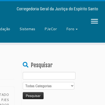
Corregedoria Geral da Justiça do Espírito Santo
adação
Sistemas
PJeCor
Foro
Pesquisar
Search
for:
STADO
PJES