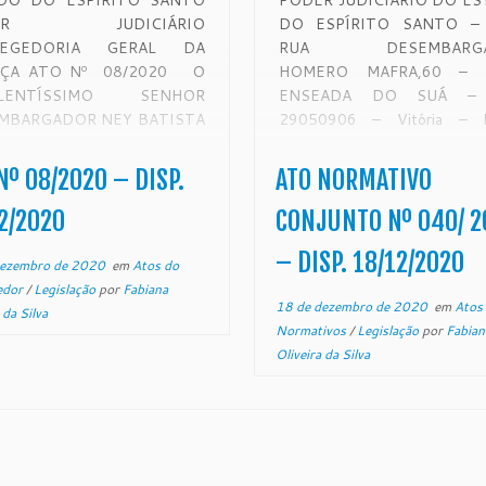
DO DO ESPÍRITO SANTO
PODER JUDICIÁRIO DO E
DER JUDICIÁRIO
DO ESPÍRITO SANTO – 
REGEDORIA GERAL DA
RUA DESEMBARGA
IÇA ATO Nº 08/2020 O
HOMERO MAFRA,60 – Ba
ELENTÍSSIMO SENHOR
ENSEADA DO SUÁ –
MBARGADOR NEY BATISTA
29050906 – Vitória –
TINHO, CORREGEDOR
www.tjes.jus.br
REGEDOR-GERAL DA
NORMATIVO CONJUNT
Nº 08/2020 – DISP.
ATO NORMATIVO
TIÇA DO ESTADO DO
40/2020 Determina a impla
RITO SANTO, NO USO DE
do Sistema Eletrônico de Ex
2/2020
CONJUNTO Nº 040/ 2
 ATRIBUIÇÕES LEGAIS,
Unificado – SEEU na 2ª Va
– DISP. 18/12/2020
IDERANDO O DISPOSTO
Domingos Martins, […]
dezembro de 2020
em
Atos do
T. 60 DA LEI Nº 4.847/93
edor
/
Legislação
por
Fabiana
18 de dezembro de 2020
em
Atos
E DETERMINA A
 da Silva
Normativos
/
Legislação
por
Fabian
LIZAÇÃO DAS […]
Oliveira da Silva