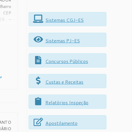
DOR
irro
 CEP
Sistemas CGJ-ES
 ES –
 ATO
20 O
nhor
Sistemas PJ-ES
çalves
grégio
ado do
Concursos Públicos
a
Custas e Receitas
Relatórios Inspeção
ANTO
Apostilamento
RIO