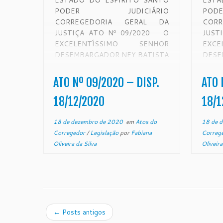
ESTADO DO ESPÍRITO SANTO
ESTA
PODER JUDICIÁRIO
PO
CORREGEDORIA GERAL DA
COR
JUSTIÇA ATO Nº 09/2020 O
JUST
EXCELENTÍSSIMO SENHOR
EXC
DESEMBARGADOR NEY BATISTA
DESE
COUTINHO, CORREGEDOR-
COU
GERAL DA JUSTIÇA DO ESTADO
COR
ATO Nº 09/2020 – DISP.
ATO 
DO ESPÍRITO SANTO, NO USO
JUS
DE SUAS ATRIBUIÇÕES LEGAIS,
ESPÍ
18/12/2020
18/1
CONSIDERANDO que a Lei
SUAS
Estadual n° 6.670, de 16 de maio
CONS
18 de dezembro de 2020
em
Atos do
18 de 
de 2001, criou o Fundo […]
NO AR
Corregedor
/
Legislação
por
Fabiana
Correg
QU
Oliveira da Silva
Oliveira
ATUA
←
Posts antigos