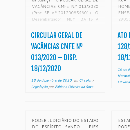
da Justiça CIRCULAR GERAL DE
RUA
VACÂNCIAS CMFE N.º 013/2020
HOME
(Proc. SEI n.º 201200854601) O
ENS
Desembargador NEY BATISTA
2905
COUTINHO, Corregedor- Geral da
www.
Justiça do Estado do Espírito
nº: 7
CIRCULAR GERAL DE
ATO 
Santo, no uso de suas atribuições e,
ATO 
CONSIDERANDO que a
Dispõ
VACÂNCIAS CMFE Nº
128/
Corregedoria Geral da Justiça é
no Po
013/2020 – DISP.
18/1
órgão de fiscalização, disciplina e
Espíri
orientação administrativa […]
18/12/2020
18 de 
Normat
18 de dezembro de 2020
em
Circular
/
Oliveira
Legislação
por
Fabiana Oliveira da Silva
PODER JUDICIÁRIO DO ESTADO
ESTA
DO ESPÍRITO SANTO – PJES
PODE