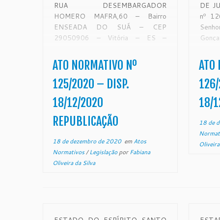
RUA DESEMBARGADOR
DE J
HOMERO MAFRA,60 – Bairro
nº 1
ENSEADA DO SUÁ – CEP
Senh
29050906 – Vitória – ES –
Gonça
www.tjes.jus.br ATO
Egrég
NORMATIVO nº 125/2020
Estado
ATO NORMATIVO Nº
ATO 
(Republicado por conter incorreção)
suas
O Excelentíssimo Senhor
CON
125/2020 – DISP.
126/
Desembargador Ronaldo Gonçalves
expe
18/12/2020
18/1
de Sousa, Presidente do Egrégio
Egrégi
Tribunal de Justiça […]
REPUBLICAÇÃO
18 de 
Normat
18 de dezembro de 2020
em
Atos
Oliveira
Normativos
/
Legislação
por
Fabiana
Oliveira da Silva