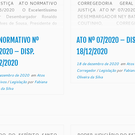
USTIÇA ATO NORMATIVO
CORREGEDORIA GERA
26/2020 O Excelentíssimo
JUSTIÇA ATO Nº 07/20
or Desembargador Ronaldo
DESEMBARGADOR NEY BA
lves de Sousa, Presidente do
COUTINHO, CORREG
io Tribunal de Justiça do
GERAL DA JUSTIÇA DO E
 do Espírito Santo, no uso de
DO ESPÍRITO SANTO, N
NORMATIVO Nº
ATO Nº 07/2020 – DIS
 atribuições legais,
DE SUAS ATRIBUIÇÕES LE
SIDERANDO o teor do
E; CONSIDERANDO a ed
2020 – DISP.
18/12/2020
diente protocolado neste
da Lei Estad
2/2020
o Tribunal […]
9.974/2013, datada de 
18 de dezembro de 2020
em
Atos
janeiro de 2013, publicada no
Corregedor
/
Legislação
por
Fabian
dezembro de 2020
em
Atos
Oliveira da Silva
ivos
/
Legislação
por
Fabiana
 da Silva