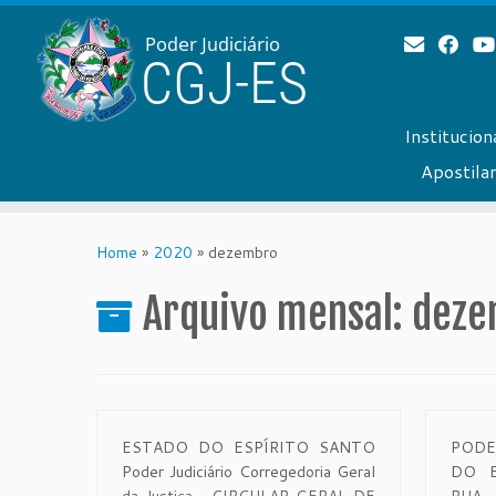
Institucion
Apostil
Skip
to
Home
»
2020
»
dezembro
content
Arquivo mensal:
deze
ESTADO DO ESPÍRITO SANTO
PODE
Poder Judiciário Corregedoria Geral
DO E