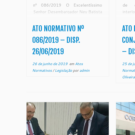
nº 086/2019 O Excelentíssimo
de c
Senhor Desembargador Ney Batista
inte
Coutinho, Presidente em exercício
instit
do Egrégio Tribunal de Justiça do
de pol
ATO NORMATIVO Nº
ATO
Estado do Espírito Santo, no uso de
violên
suas atribuições legais,
a mulh
086/2019 – DISP.
CONJ
CONSIDERANDO o teor do
Vitór
26/06/2019
– DI
expediente protocolado neste
Egrégio […]
26 de junho de 2019
em
Atos
25 de j
Normativos
/
Legislação
por
admin
Normat
Oliveira