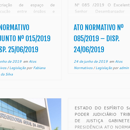
riação de espaço de
Nº 085 /2019 O Excelentí
rlocução entre órgãos e
Senhor Desembargador
uições que atuam na execução
BATISTA COUTINHO, Presi
íticas públicas relacionadas a
em Exercício do Egrégio Tribu
 NORMATIVO
ATO NORMATIVO Nº
cia doméstica e familiar contra
Justiça do Estado do Esp
er no âmbito do Município de
Santo, no uso de suas atrib
UNTO Nº 015/2019
085/2019 – DISP.
ia. CONSIDERANDO que […]
legais e, CONSIDERAN
SP. 25/06/2019
24/06/2019
disposto no artigo 58, […]
unho de 2019
em
Atos
24 de junho de 2019
em
Atos
ivos
/
Legislação
por
Fabiana
Normativos
/
Legislação
por
admin
 da Silva
ESTADO DO ESPÍRITO S
PODER JUDICIÁRIO TRI
DE JUSTIÇA GABINET
PRESIDÊNCIA ATO NORM