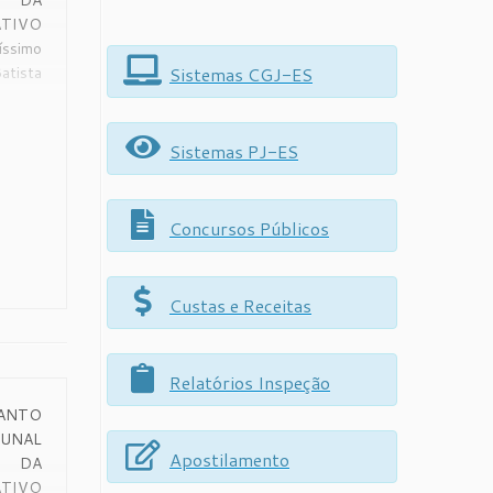
E DA
ATIVO
ssimo
Sistemas CGJ-ES
atista
rcício
iça do
uso de
Sistemas PJ-ES
ais,
r do
 […]
Concursos Públicos
Custas e Receitas
Relatórios Inspeção
ANTO
BUNAL
Apostilamento
E DA
ATIVO