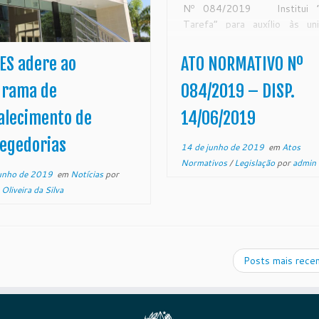
Nº 084/2019 Institui “
Tarefa” para auxílio às un
judiciárias do Poder Judiciá
Estado do Espírito Santo com
ES adere ao
ATO NORMATIVO Nº
taxa de congestionamen
Excelentíssimo Desembar
grama de
084/2019 – DISP.
SÉRGIO LUIZ TEIXEIRA 
alecimento de
14/06/2019
Presidente do Egrégio Tribuna
egedorias
14 de junho de 2019
em
Atos
Normativos
/
Legislação
por
admin
unho de 2019
em
Notícias
por
Oliveira da Silva
Posts mais rece