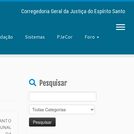
Corregedoria Geral da Justiça do Espírito Santo
adação
Sistemas
PJeCor
Foro
Pesquisar
Search
for:
ANTO
BUNAL