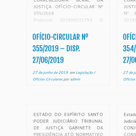
CORREGEDORIA GERAL DA
COR
JUSTIÇA OFÍCIO-CIRCULAR Nº
JUST
355/2018
Nº 
Protocolo 201900531792 O
20
Desembargador SAMUEL MEIRA
Dese
BRASIL JUNIOR, Corregedor-
BRAS
OFÍCIO-CIRCULAR Nº
OFÍC
Geral da Justiça do Estado do
Geral
Espírito Santo, no uso de suas
Espír
355/2019 – DISP.
354/
atribuições legais:
atr
27/06/2019
27/0
CONSIDERANDO que a
CON
Corregedoria Geral da Justiça é
Corre
27 de junho de 2019
em
Legislação
/
27 de j
órgão de fiscalização, disciplina e
órgão 
Ofícios Circulares
por
admin
Ofícios
orientação administrativa, com
orient
circunscrição em […]
ESTADO DO ESPÍRITO SANTO
Estad
PODER JUDICIÁRIO TRIBUNAL
Judi
DE JUSTIÇA GABINETE DA
CON
PRESIDÊNCIA ATO NORMATIVO
CONS