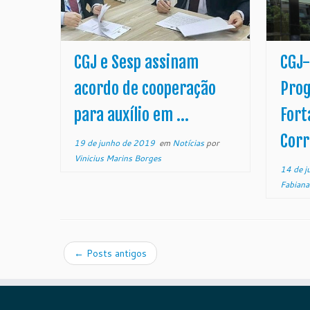
CGJ e Sesp assinam
CGJ-
acordo de cooperação
Pro
para auxílio em ...
Fort
Corr
19 de junho de 2019
em
Notícias
por
Vinicius Marins Borges
14 de j
Fabiana 
←
Posts antigos