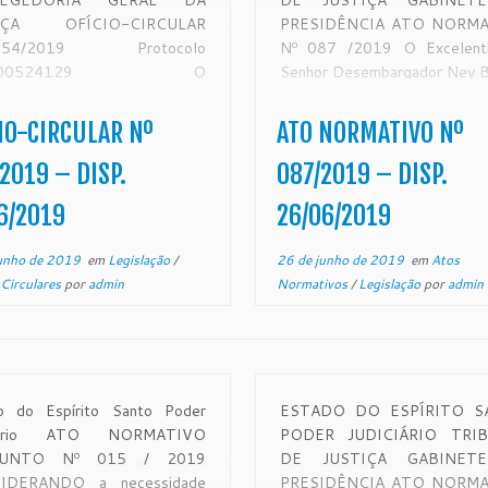
REGEDORIA GERAL DA
DE JUSTIÇA GABINET
IÇA OFÍCIO-CIRCULAR
PRESIDÊNCIA ATO NORM
354/2019 Protocolo
Nº 087 /2019 O Excelentí
1900524129 O
Senhor Desembargador Ney B
mbargador SAMUEL MEIRA
Coutinho, Presidente em exe
IL JUNIOR. Corregedor-
do Egrégio Tribunal de Just
IO-CIRCULAR Nº
ATO NORMATIVO Nº
 da Justiça do Estado do
Estado do Espírito Santo, no 
ito Santo, no uso de suas
suas atribuições leg
2019 – DISP.
087/2019 – DISP.
ibuições legais:
CONSIDERANDO o teo
6/2019
26/06/2019
SIDERANDO que a
expediente protocolado neste
gedoria Geral da Justiça é
unho de 2019
em
Legislação
/
26 de junho de 2019
em
Atos
de fiscalização, disciplina e
 Circulares
por
admin
Normativos
/
Legislação
por
admin
ação […]
o do Espírito Santo Poder
ESTADO DO ESPÍRITO S
ciário ATO NORMATIVO
PODER JUDICIÁRIO TRI
JUNTO Nº 015 / 2019
DE JUSTIÇA GABINET
IDERANDO a necessidade
PRESIDÊNCIA ATO NORM