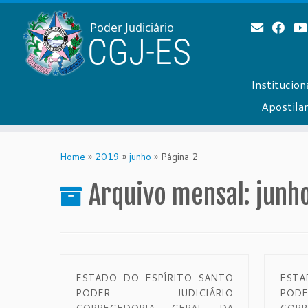
Institucion
Apostil
Skip
to
Home
»
2019
»
junho
»
Página 2
content
Arquivo mensal:
junh
ESTADO DO ESPÍRITO SANTO
ESTA
PODER JUDICIÁRIO
PO