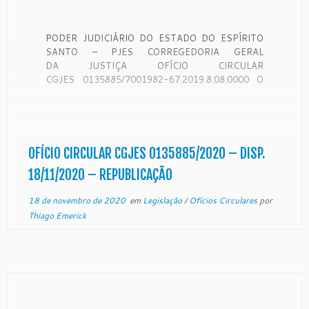
PODER JUDICIÁRIO DO ESTADO DO ESPÍRITO
SANTO – PJES CORREGEDORIA GERAL
DA JUSTIÇA OFÍCIO CIRCULAR
CGJES 0135885/7001982-67.2019.8.08.0000 O
Exmo. Desembargador SAMUEL MEIRA BRASIL
JR., Corregedor Geral da Justiça do Estado do
Espírito Santo, no uso de suas atribuições legais e,
CONSIDERANDO que a Corregedoria Geral da
Justiça é órgão de fiscalização, disciplina e
OFÍCIO CIRCULAR CGJES 0135885/2020 – DISP.
orientação […]
18/11/2020 – REPUBLICAÇÃO
18 de novembro de 2020
em
Legislação
/
Ofícios Circulares
por
Thiago Emerick