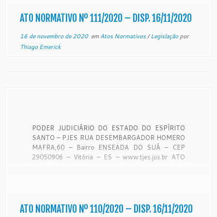
CONSIDERANDO a necessidade de priorização da
implementação do Processo Judicial Eletrônico
ATO NORMATIVO Nº 111/2020 – DISP. 16/11/2020
(PJe). CONSIDERANDO que o maior […]
16 de novembro de 2020
em
Atos Normativos
/
Legislação
por
Thiago Emerick
PODER JUDICIÁRIO DO ESTADO DO ESPÍRITO
SANTO – PJES RUA DESEMBARGADOR HOMERO
MAFRA,60 – Bairro ENSEADA DO SUÁ – CEP
29050906 – Vitória – ES – www.tjes.jus.br ATO
NORMATIVO Nº 110/2020 O Excelentíssimo
Senhor Desembargador Ronaldo Gonçalves de
Sousa, Presidente do Egrégio Tribunal de Justiça do
Estado do Espírito Santo, […]
ATO NORMATIVO Nº 110/2020 – DISP. 16/11/2020