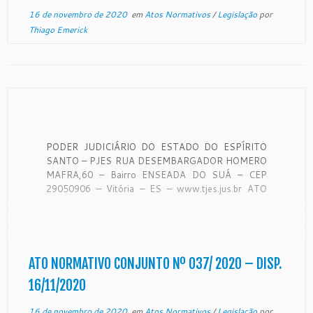
16 de novembro de 2020
em
Atos Normativos
/
Legislação
por
Thiago Emerick
PODER JUDICIÁRIO DO ESTADO DO ESPÍRITO
SANTO – PJES RUA DESEMBARGADOR HOMERO
MAFRA,60 – Bairro ENSEADA DO SUÁ – CEP
29050906 – Vitória – ES – www.tjes.jus.br ATO
NORMATIVO CONJUNTO N. 037/ 2020 OS
EXCELENTÍSSIMOS SENHORES
DESEMBARGADORES RONALDO GONÇALVES DE
SOUSA, PRESIDENTE DO E. TRIBUNAL DE
JUSTIÇA DO ESTADO […]
ATO NORMATIVO CONJUNTO Nº 037/ 2020 – DISP.
16/11/2020
16 de novembro de 2020
em
Atos Normativos
/
Legislação
por