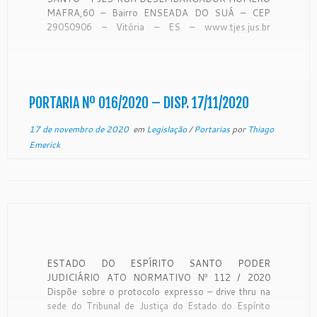
MAFRA,60 – Bairro ENSEADA DO SUÁ – CEP
29050906 – Vitória – ES – www.tjes.jus.br
PORTARIA Nº 16, DE 22 DE OUTUBRO DE 2020.
Alterar a Comissão Responsável pelos Assuntos
dos Serviços Extrajudiciais. O Desembargador NEY
BATISTA COUTINHO, Corregedor Geral […]
PORTARIA Nº 016/2020 – DISP. 17/11/2020
17 de novembro de 2020
em
Legislação
/
Portarias
por
Thiago
Emerick
ESTADO DO ESPÍRITO SANTO PODER
JUDICIÁRIO ATO NORMATIVO Nº 112 / 2020
Dispõe sobre o protocolo expresso – drive thru na
sede do Tribunal de Justiça do Estado do Espírito