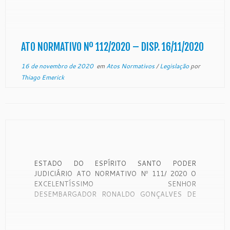
Santo. O EXCELENTÍSSIMO SENHOR
DESEMBARGADOR RONALDO GONÇALVES DE
SOUSA, PRESIDENTE DO E. TRIBUNAL DE
JUSTIÇA DO ESTADO DO ESPÍRITO SANTO, no
uso de suas atribuições […]
ATO NORMATIVO Nº 112/2020 – DISP. 16/11/2020
16 de novembro de 2020
em
Atos Normativos
/
Legislação
por
Thiago Emerick
ESTADO DO ESPÍRITO SANTO PODER
JUDICIÁRIO ATO NORMATIVO Nº 111/ 2020 O
EXCELENTÍSSIMO SENHOR
DESEMBARGADOR RONALDO GONÇALVES DE
SOUSA, PRESIDENTE DO E. TRIBUNAL DE
JUSTIÇA DO ESTADO DO ESPÍRITO SANTO, no
uso de suas atribuições legais e regimentais e,