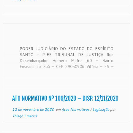
PODER JUDICIÁRIO DO ESTADO DO ESPÍRITO
SANTO – PJES TRIBUNAL DE JUSTIÇA Rua
Desembargador Homero Mafra ,60 – Bairro
Enseada do Suá – CEP 29050906 Vitória – ES –
www.tjes.jus.br ATO NORMATIVO Nº 109 /2020
Institui e Disciplina a Comissão de Gestão da
Memória e altera a Comissão Permanente de
Avaliação […]
ATO NORMATIVO Nº 109/2020 – DISP. 12/11/2020
12 de novembro de 2020
em
Atos Normativos
/
Legislação
por
Thiago Emerick