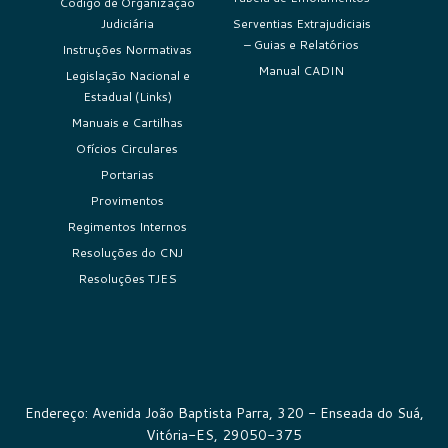
Código de Organização
Judiciária
Serventias Extrajudiciais
– Guias e Relatórios
Instruções Normativas
Manual CADIN
Legislação Nacional e
Estadual (Links)
Manuais e Cartilhas
Ofícios Circulares
Portarias
Provimentos
Regimentos Internos
Resoluções do CNJ
Resoluções TJES
Endereço: Avenida João Baptista Parra, 320 - Enseada do Suá,
Vitória-ES, 29050-375