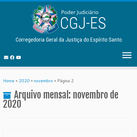
Corregedoria Geral da Justiça do Espírito Santo
Skip
to
Home
»
2020
»
novembro
»
Página 2
content
Arquivo mensal:
novembro de
2020