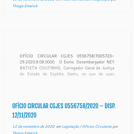
Thiago Emerick
OFÍCIO CIRCULAR CGJES 0556758/7005720-
29.2020.8.08.0000 O Exmo. Desembargador NEY
BATISTA COUTINHO, Corregedor Geral da Justiça
do Estado do Espírito Santo, no uso de suas
atribuições legais e, CONSIDERANDO que a
Corregedoria Geral da Justiça é órgão de
fiscalização, disciplina e orientação administrativa,
com jurisdição em todo do Estado, conforme art. 35
da Lei Complementar […]
OFÍCIO CIRCULAR CGJES 0556758/2020 – DISP.
12/11/2020
12 de novembro de 2020
em
Legislação
/
Ofícios Circulares
por
Thiago Emerick