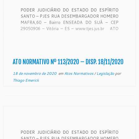
PODER JUDICIÁRIO DO ESTADO DO ESPÍRITO
SANTO – PJES RUA DESEMBARGADOR HOMERO
MAFRA,60 – Bairro ENSEADA DO SUÁ – CEP
29050906 – Vitória – ES – www.tjes.jus.br ATO
NORMATIVO Nº 113/2020 Dispõe sobre a
antecipação de férias aos servidores enquadrados
no grupo de risco, em virtude da pandemia do […]
ATO NORMATIVO Nº 113/2020 – DISP. 18/11/2020
18 de novembro de 2020
em
Atos Normativos
/
Legislação
por
Thiago Emerick
PODER JUDICIÁRIO DO ESTADO DO ESPÍRITO
SANTO – PJES RUA DESEMBARGADOR HOMERO