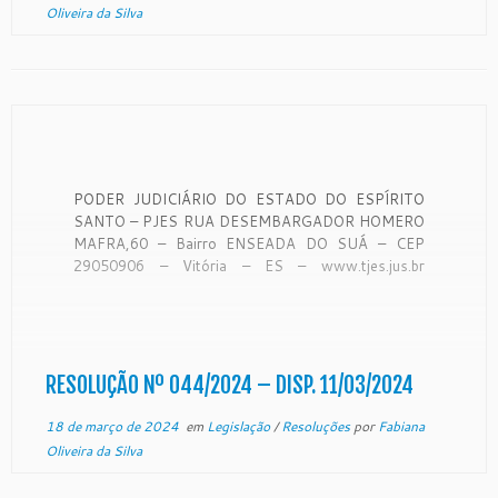
Oliveira da Silva
PODER JUDICIÁRIO DO ESTADO DO ESPÍRITO
SANTO – PJES RUA DESEMBARGADOR HOMERO
MAFRA,60 – Bairro ENSEADA DO SUÁ – CEP
29050906 – Vitória – ES – www.tjes.jus.br
TRIBUNAL DE JUSTICA DO ESPIRITO
SANTOSECRETARIA DE GESTAO DE
PESSOASCOORDENADORIA DE RECURSOS
HUMANOSSECAO DE REGISTRO FUNCIONAL DE
MAGISTRADO RESOLUÇÃO Nº 44/2024
RESOLUÇÃO Nº 044/2024 – DISP. 11/03/2024
Processo […]
18 de março de 2024
em
Legislação
/
Resoluções
por
Fabiana
Oliveira da Silva