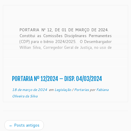
PORTARIA Nº 12, DE 01 DE MARÇO DE 2024.
Constitui as Comissões Disciplinares Permanentes
(CDP) para o biênio 2024/2025. O Desembargador
Willian Silva, Corregedor Geral de Justiça, no uso de
suas atribuições legais e CONSIDERANDO a
Resolução nº 350/2020 do Conselho Nacional de
Justiça que estabelece diretrizes e […]
PORTARIA Nº 12/2024 – DISP. 04/03/2024
18 de março de 2024
em
Legislação
/
Portarias
por
Fabiana
Oliveira da Silva
←
Posts antigos