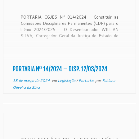
PORTARIA CGJES N.º 014/2024 Constituir as
Comissões Disciplinares Permanentes (CDP) para o
biênio 2024/2025. O Desembargador WILLIAN
SILVA, Corregedor Geral da Justiça do Estado do
Espírito Santo, no uso de suas atribuições legais e
CONSIDERANDO a Resolução nº 350/2020 do
Conselho Nacional de Justiça que estabelece
diretrizes e procedimentos sobre […]
PORTARIA Nº 14/2024 – DISP. 12/03/2024
18 de março de 2024
em
Legislação
/
Portarias
por
Fabiana
Oliveira da Silva