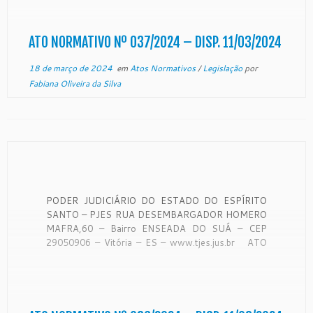
Estado do Espírito […]
ATO NORMATIVO Nº 037/2024 – DISP. 11/03/2024
18 de março de 2024
em
Atos Normativos
/
Legislação
por
Fabiana Oliveira da Silva
PODER JUDICIÁRIO DO ESTADO DO ESPÍRITO
SANTO – PJES RUA DESEMBARGADOR HOMERO
MAFRA,60 – Bairro ENSEADA DO SUÁ – CEP
29050906 – Vitória – ES – www.tjes.jus.br ATO
NORMATIVO Nº 036/2024 Altera a
composição da Comissão de Heteroidentificação e
da Comissão Recursal de Heteroidentificação, no
âmbito do Poder Judiciário do […]