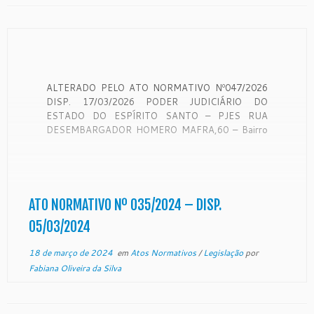
ALTERADO PELO ATO NORMATIVO Nº047/2026
DISP. 17/03/2026 PODER JUDICIÁRIO DO
ESTADO DO ESPÍRITO SANTO – PJES RUA
DESEMBARGADOR HOMERO MAFRA,60 – Bairro
ENSEADA DO SUÁ – CEP 29050906 – Vitória – ES
– www.tjes.jus.br ATO NORMATIVO Nº 035/2024
Dispõe sobre a renovação do Laboratório de
Inovação e Inteligência Artificial […]
ATO NORMATIVO Nº 035/2024 – DISP.
05/03/2024
18 de março de 2024
em
Atos Normativos
/
Legislação
por
Fabiana Oliveira da Silva