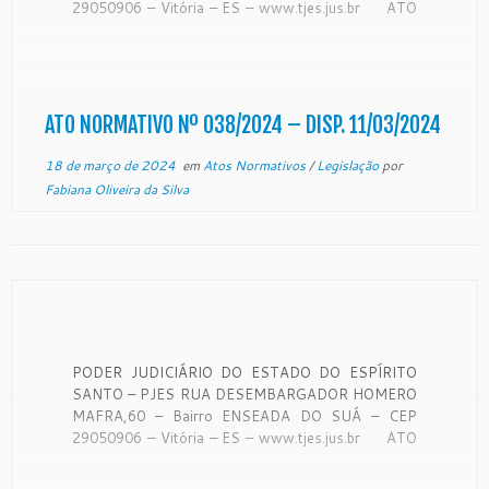
29050906 – Vitória – ES – www.tjes.jus.br ATO
NORMATIVO Nº 038 /2024 Institui e
regulamenta no âmbito do Poder Judiciário do
Estado do Espírito Santo, o uso […]
ATO NORMATIVO Nº 038/2024 – DISP. 11/03/2024
18 de março de 2024
em
Atos Normativos
/
Legislação
por
Fabiana Oliveira da Silva
PODER JUDICIÁRIO DO ESTADO DO ESPÍRITO
SANTO – PJES RUA DESEMBARGADOR HOMERO
MAFRA,60 – Bairro ENSEADA DO SUÁ – CEP
29050906 – Vitória – ES – www.tjes.jus.br ATO
NORMATIVO N° 037/2024 Institui o Núcleo de
Aceleração de Processos do Poder Judiciário do