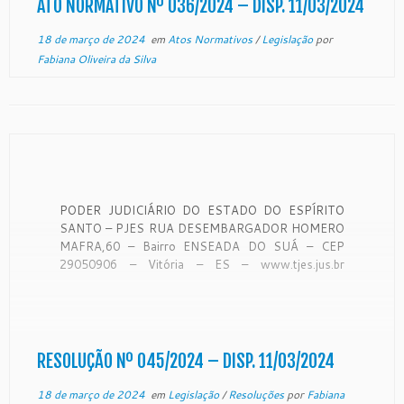
ATO NORMATIVO Nº 036/2024 – DISP. 11/03/2024
18 de março de 2024
em
Atos Normativos
/
Legislação
por
Fabiana Oliveira da Silva
PODER JUDICIÁRIO DO ESTADO DO ESPÍRITO
SANTO – PJES RUA DESEMBARGADOR HOMERO
MAFRA,60 – Bairro ENSEADA DO SUÁ – CEP
29050906 – Vitória – ES – www.tjes.jus.br
TRIBUNAL DE JUSTICA DO ESPIRITO
SANTOSECRETARIA DE GESTAO DE
PESSOASCOORDENADORIA DE RECURSOS
HUMANOSSECAO DE REGISTRO FUNCIONAL DE
MAGISTRADO RESOLUÇÃO Nº 45/2024 […]
RESOLUÇÃO Nº 045/2024 – DISP. 11/03/2024
18 de março de 2024
em
Legislação
/
Resoluções
por
Fabiana