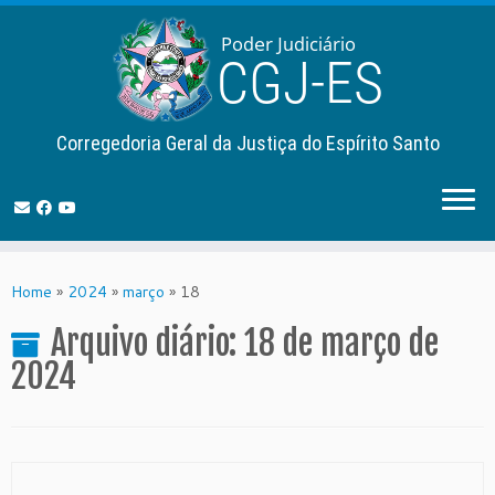
Corregedoria Geral da Justiça do Espírito Santo
Skip
to
Home
»
2024
»
março
»
18
content
Arquivo diário:
18 de março de
2024