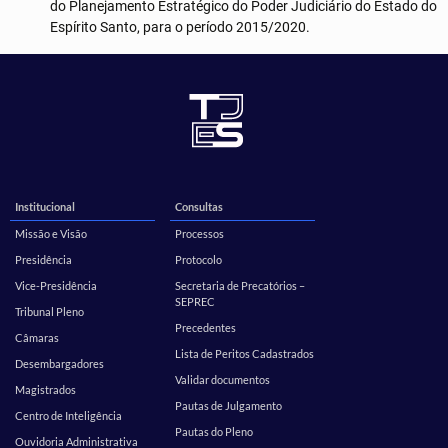
do Planejamento Estratégico do Poder Judiciário do Estado do
Espírito Santo, para o período 2015/2020.
Institucional
Consultas
Missão e Visão
Processos
Presidência
Protocolo
Vice-Presidência
Secretaria de Precatórios –
SEPREC
Tribunal Pleno
Precedentes
Câmaras
Lista de Peritos Cadastrados
Desembargadores
Validar documentos
Magistrados
Pautas de Julgamento
Centro de Inteligência
Pautas do Pleno
Ouvidoria Administrativa