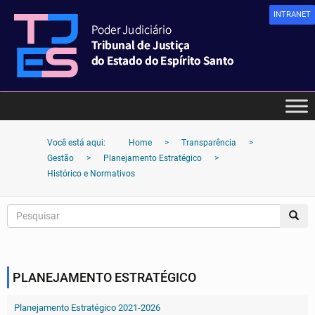
INTRANET
Você está aqui:
Home
>
Transparência
>
Gestão
>
Planejamento Estratégico
>
Histórico e Normativos
PLANEJAMENTO ESTRATÉGICO
Planejamento Estratégico 2021-2026