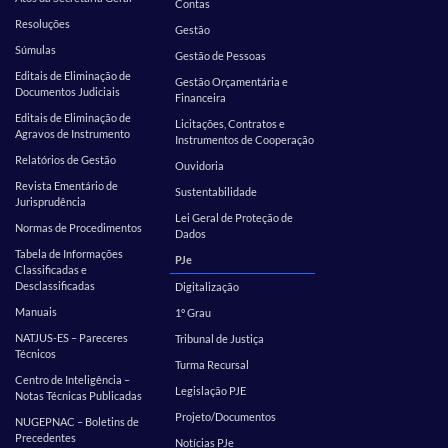
Contas
Resoluções
Gestão
Súmulas
Gestão de Pessoas
Editais de Eliminação de
Gestão Orçamentária e
Documentos Judiciais
Financeira
Editais de Eliminação de
Licitações, Contratos e
Agravos de Instrumento
Instrumentos de Cooperação
Relatórios de Gestão
Ouvidoria
Revista Ementário de
Sustentabilidade
Jurisprudência
Lei Geral de Proteção de
Normas de Procedimentos
Dados
Tabela de Informações
PJe
Classificadas e
Desclassificadas
Digitalização
Manuais
1º Grau
NATJUS-ES – Pareceres
Tribunal de Justiça
Técnicos
Turma Recursal
Centro de Inteligência –
Legislação PJE
Notas Técnicas Publicadas
Projeto/Documentos
NUGEPNAC – Boletins de
Precedentes
Notícias PJe