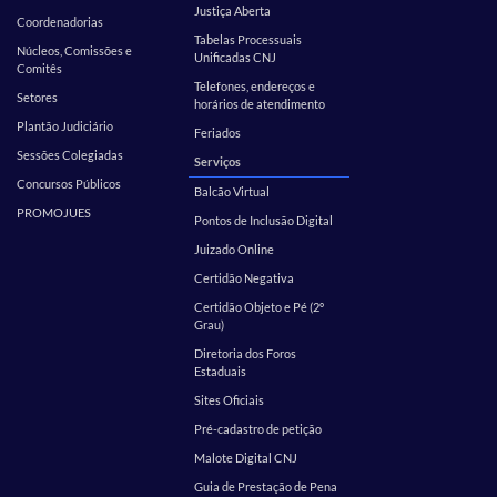
Justiça Aberta
Coordenadorias
Tabelas Processuais
Núcleos, Comissões e
Unificadas CNJ
Comitês
Telefones, endereços e
Setores
horários de atendimento
Plantão Judiciário
Feriados
Sessões Colegiadas
Serviços
Concursos Públicos
Balcão Virtual
PROMOJUES
Pontos de Inclusão Digital
Juizado Online
Certidão Negativa
Certidão Objeto e Pé (2º
Grau)
Diretoria dos Foros
Estaduais
Sites Oficiais
Pré-cadastro de petição
Malote Digital CNJ
Guia de Prestação de Pena