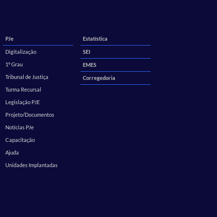
PJe
Estatística
Digitalização
SEI
1º Grau
EMES
Tribunal de Justiça
Corregedoria
Turma Recursal
Legislação PJE
Projeto/Documentos
Notícias PJe
Capacitação
Ajuda
Unidades Implantadas