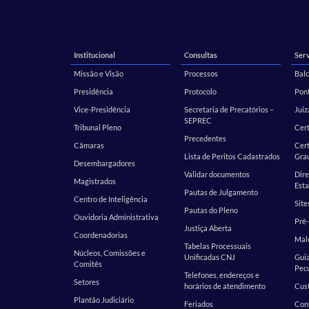
Institucional
Consultas
Serv
Missão e Visão
Processos
Balc
Presidência
Protocolo
Pont
Vice-Presidência
Secretaria de Precatórios –
Juiz
SEPREC
Tribunal Pleno
Cer
Precedentes
Câmaras
Cert
Lista de Peritos Cadastrados
Gra
Desembargadores
Validar documentos
Dire
Magistrados
Esta
Pautas de Julgamento
Centro de Inteligência
Site
Pautas do Pleno
Ouvidoria Administrativa
Pré-
Justiça Aberta
Coordenadorias
Malo
Tabelas Processuais
Núcleos, Comissões e
Unificadas CNJ
Guia
Comitês
Pecu
Telefones, endereços e
Setores
horários de atendimento
Cust
Plantão Judiciário
Feriados
Cons