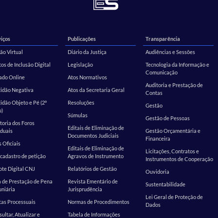
iços
Publicações
Transparência
ão Virtual
Diário da Justiça
Audiências e Sessões
os de Inclusão Digital
Legislação
Tecnologia da Informação e
Comunicação
ado Online
Atos Normativos
Auditoria e Prestação de
tidão Negativa
Atos da Secretaria Geral
Contas
idão Objeto e Pé (2º
Resoluções
Gestão
u)
Súmulas
Gestão de Pessoas
toria dos Foros
Editais de Eliminação de
duais
Gestão Orçamentária e
Documentos Judiciais
Financeira
s Oficiais
Editais de Eliminação de
Licitações, Contratos e
cadastro de petição
Agravos de Instrumento
Instrumentos de Cooperação
te Digital CNJ
Relatórios de Gestão
Ouvidoria
 de Prestação de Pena
Revista Ementário de
Sustentabilidade
niária
Jurisprudência
Lei Geral de Proteção de
as Processuais
Normas de Procedimentos
Dados
ultar, Atualizar e
Tabela de Informações