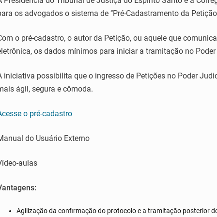
A Presidência do Tribunal de Justiça do Espírito Santo e a Corre
para os advogados o sistema de ‘‘Pré-Cadastramento da Petição I
Com o pré-cadastro, o autor da Petição, ou aquele que comunica 
eletrônica, os dados mínimos para iniciar a tramitação no Poder 
A iniciativa possibilita que o ingresso de Petições no Poder Judi
mais ágil, segura e cômoda.
Acesse o pré-cadastro
Manual do Usuário Externo
Vídeo-aulas
Vantagens:
Agilização da confirmação do protocolo e a tramitação posterior 