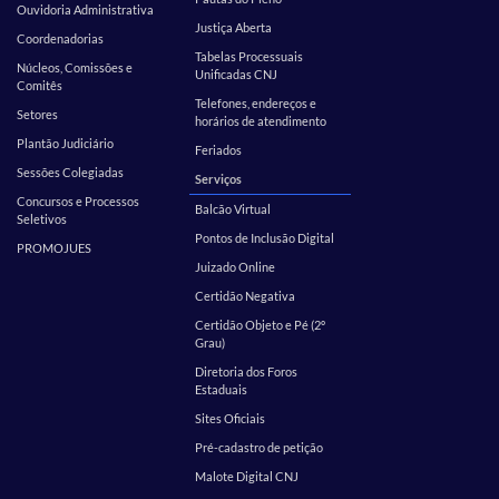
Ouvidoria Administrativa
Justiça Aberta
Coordenadorias
Tabelas Processuais
Núcleos, Comissões e
Unificadas CNJ
Comitês
Telefones, endereços e
Setores
horários de atendimento
Plantão Judiciário
Feriados
Sessões Colegiadas
Serviços
Concursos e Processos
Balcão Virtual
Seletivos
Pontos de Inclusão Digital
PROMOJUES
Juizado Online
Certidão Negativa
Certidão Objeto e Pé (2º
Grau)
Diretoria dos Foros
Estaduais
Sites Oficiais
Pré-cadastro de petição
Malote Digital CNJ