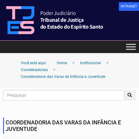
INTRANET
Você está aqui:
Home
>
Institucional
>
Coordenadorias
>
Coordenadoria das Varas da Infância e Juventude
COORDENADORIA DAS VARAS DA INFÂNCIA E
JUVENTUDE