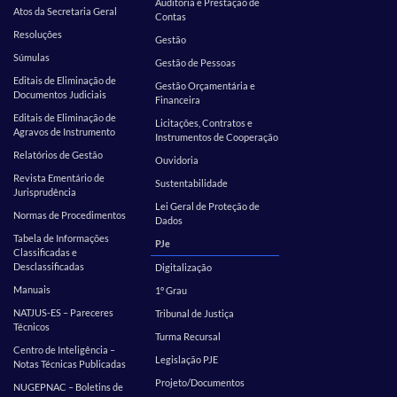
Auditoria e Prestação de
Atos da Secretaria Geral
Contas
Resoluções
Gestão
Súmulas
Gestão de Pessoas
Editais de Eliminação de
Gestão Orçamentária e
Documentos Judiciais
Financeira
Editais de Eliminação de
Licitações, Contratos e
Agravos de Instrumento
Instrumentos de Cooperação
Relatórios de Gestão
Ouvidoria
Revista Ementário de
Sustentabilidade
Jurisprudência
Lei Geral de Proteção de
Normas de Procedimentos
Dados
Tabela de Informações
PJe
Classificadas e
Desclassificadas
Digitalização
Manuais
1º Grau
NATJUS-ES – Pareceres
Tribunal de Justiça
Técnicos
Turma Recursal
Centro de Inteligência –
Legislação PJE
Notas Técnicas Publicadas
Projeto/Documentos
NUGEPNAC – Boletins de