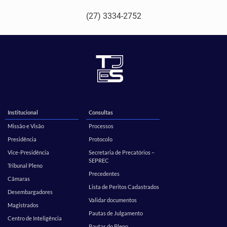
(27) 3334-2752
Institucional
Consultas
Missão e Visão
Processos
Presidência
Protocolo
Vice-Presidência
Secretaria de Precatórios –
SEPREC
Tribunal Pleno
Precedentes
Câmaras
Lista de Peritos Cadastrados
Desembargadores
Validar documentos
Magistrados
Pautas de Julgamento
Centro de Inteligência
Pautas do Pleno