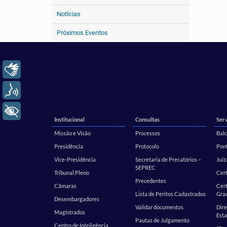
Notícias
Próximos Eventos
Libras
Voz
+ Acessibilidade
Institucional
Consultas
Serv
Missão e Visão
Processos
Balc
Presidência
Protocolo
Pont
Vice-Presidência
Secretaria de Precatórios –
Juiz
SEPREC
Tribunal Pleno
Cer
Precedentes
Câmaras
Cert
Lista de Peritos Cadastrados
Gra
Desembargadores
Validar documentos
Dire
Magistrados
Esta
Pautas de Julgamento
Centro de Inteligência