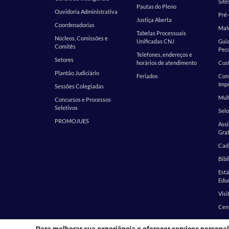
Site
Pautas do Pleno
Ouvidoria Administrativa
Pré-
Justiça Aberta
Coordenadorias
Malo
Tabelas Processuais
Núcleos, Comissões e
Unificadas CNJ
Guia
Comitês
Pecu
Telefones, endereços e
Setores
horários de atendimento
Cust
Plantão Judiciário
Feriados
Cons
Impr
Sessões Colegiadas
Mult
Concursos e Processos
Seletivos
Selo
PROMOJUES
Assi
Grat
Cada
Bibl
Est
Edu
Visi
Cen