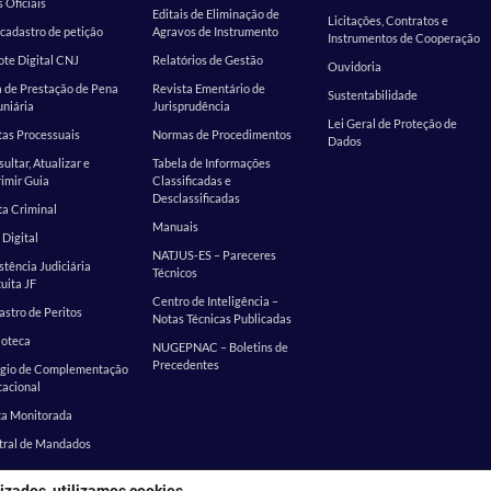
s Oficiais
Editais de Eliminação de
Licitações, Contratos e
cadastro de petição
Agravos de Instrumento
Instrumentos de Cooperação
te Digital CNJ
Relatórios de Gestão
Ouvidoria
 de Prestação de Pena
Revista Ementário de
Sustentabilidade
niária
Jurisprudência
Lei Geral de Proteção de
as Processuais
Normas de Procedimentos
Dados
ultar, Atualizar e
Tabela de Informações
imir Guia
Classificadas e
Desclassificadas
a Criminal
Manuais
 Digital
NATJUS-ES – Pareceres
stência Judiciária
Técnicos
uita JF
Centro de Inteligência –
stro de Peritos
Notas Técnicas Publicadas
ioteca
NUGEPNAC – Boletins de
Precedentes
ágio de Complementação
cacional
ta Monitorada
tral de Mandados