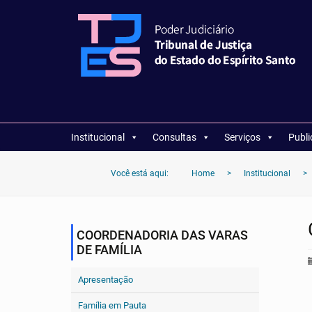
Institucional
Consultas
Serviços
Publ
Você está aqui:
Home
>
Institucional
>
COORDENADORIA DAS VARAS
DE FAMÍLIA
Apresentação
Família em Pauta