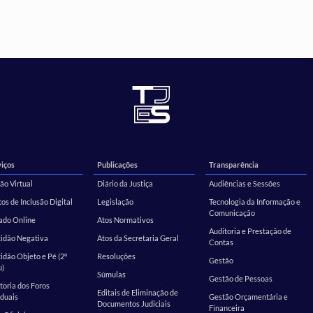
iços
Publicações
Transparência
ão Virtual
Diário da Justiça
Audiências e Sessões
os de Inclusão Digital
Legislação
Tecnologia da Informação e
Comunicação
ado Online
Atos Normativos
Auditoria e Prestação de
tidão Negativa
Atos da Secretaria Geral
Contas
idão Objeto e Pé (2º
Resoluções
Gestão
u)
Súmulas
Gestão de Pessoas
toria dos Foros
Editais de Eliminação de
duais
Gestão Orçamentária e
Documentos Judiciais
Financeira