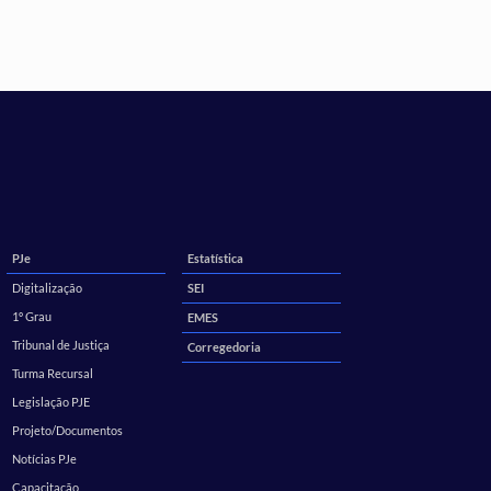
PJe
Estatística
Digitalização
SEI
1º Grau
EMES
Tribunal de Justiça
Corregedoria
Turma Recursal
Legislação PJE
Projeto/Documentos
Notícias PJe
Capacitação