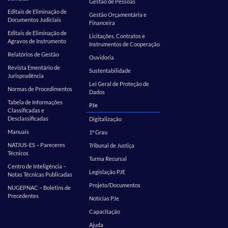
Gestão de Pessoas
Editais de Eliminação de
Gestão Orçamentária e
Documentos Judiciais
Financeira
Editais de Eliminação de
Licitações, Contratos e
Agravos de Instrumento
Instrumentos de Cooperação
Relatórios de Gestão
Ouvidoria
Revista Ementário de
Sustentabilidade
Jurisprudência
Lei Geral de Proteção de
Normas de Procedimentos
Dados
Tabela de Informações
PJe
Classificadas e
Desclassificadas
Digitalização
Manuais
1º Grau
NATJUS-ES – Pareceres
Tribunal de Justiça
Técnicos
Turma Recursal
Centro de Inteligência –
Legislação PJE
Notas Técnicas Publicadas
Projeto/Documentos
NUGEPNAC – Boletins de
Precedentes
Notícias PJe
Capacitação
Ajuda