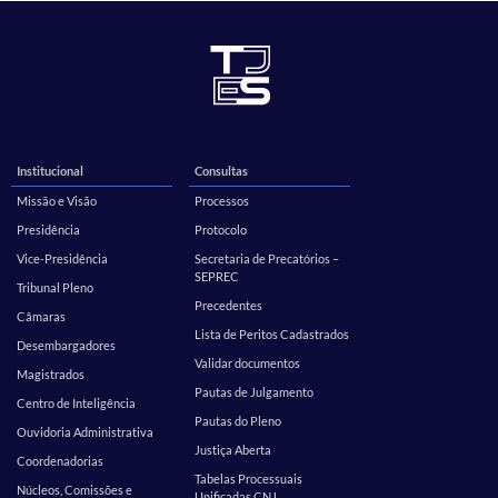
Institucional
Consultas
Missão e Visão
Processos
Presidência
Protocolo
Vice-Presidência
Secretaria de Precatórios –
SEPREC
Tribunal Pleno
Precedentes
Câmaras
Lista de Peritos Cadastrados
Desembargadores
Validar documentos
Magistrados
Pautas de Julgamento
Centro de Inteligência
Pautas do Pleno
Ouvidoria Administrativa
Justiça Aberta
Coordenadorias
Tabelas Processuais
Núcleos, Comissões e
Unificadas CNJ