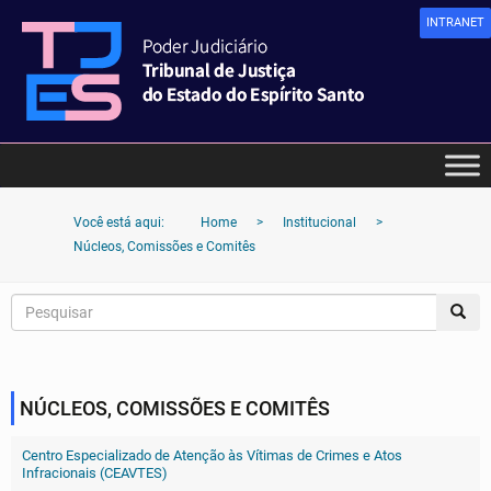
INTRANET
Você está aqui:
Home
>
Institucional
>
Núcleos, Comissões e Comitês
NÚCLEOS, COMISSÕES E COMITÊS
Centro Especializado de Atenção às Vítimas de Crimes e Atos
Infracionais (CEAVTES)