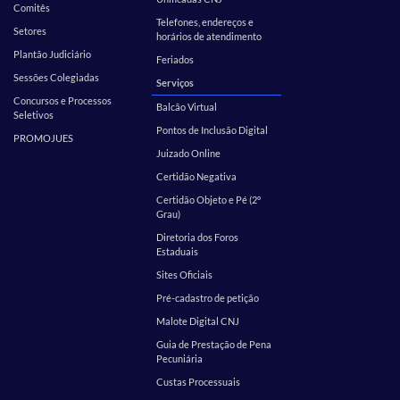
Comitês
Telefones, endereços e
Setores
horários de atendimento
Plantão Judiciário
Feriados
Sessões Colegiadas
Serviços
Concursos e Processos
Balcão Virtual
Seletivos
Pontos de Inclusão Digital
PROMOJUES
Juizado Online
Certidão Negativa
Certidão Objeto e Pé (2º
Grau)
Diretoria dos Foros
Estaduais
Sites Oficiais
Pré-cadastro de petição
Malote Digital CNJ
Guia de Prestação de Pena
Pecuniária
Custas Processuais