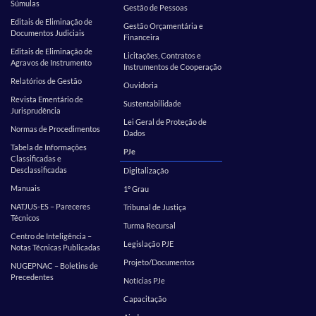
Súmulas
Gestão de Pessoas
Editais de Eliminação de
Gestão Orçamentária e
Documentos Judiciais
Financeira
Editais de Eliminação de
Licitações, Contratos e
Agravos de Instrumento
Instrumentos de Cooperação
Relatórios de Gestão
Ouvidoria
Revista Ementário de
Sustentabilidade
Jurisprudência
Lei Geral de Proteção de
Normas de Procedimentos
Dados
Tabela de Informações
PJe
Classificadas e
Desclassificadas
Digitalização
Manuais
1º Grau
NATJUS-ES – Pareceres
Tribunal de Justiça
Técnicos
Turma Recursal
Centro de Inteligência –
Legislação PJE
Notas Técnicas Publicadas
Projeto/Documentos
NUGEPNAC – Boletins de
Precedentes
Notícias PJe
Capacitação