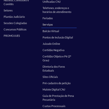
Núcleos, Comissões e
Unificadas CNJ
Comitês
Telefones, endereços e
Setores
horários de atendimento
Plantão Judiciário
Feriados
Sessões Colegiadas
Serviços
Concursos Públicos
Balcão Virtual
PROMOJUES
Pontos de Inclusão Digital
Juizado Online
Certidão Negativa
Certidão Objeto e Pé (2º
Grau)
Diretoria dos Foros
Estaduais
Sites Oficiais
Pré-cadastro de petição
Malote Digital CNJ
Guia de Prestação de Pena
Pecuniária
Custas Processuais