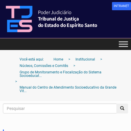
INTRANET
Você está aqui:
Home
>
Institucional
>
Núcleos, Comissões e Comitês
>
Grupo de Monitoramento e Fiscalização do Sistema
Socioeducat...
>
Manual do Centro de Atendimento Socioeducativo da Grande
Vit...