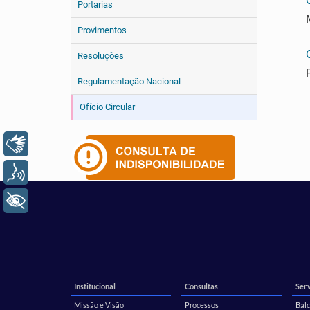
Portarias
Provimentos
Resoluções
Regulamentação Nacional
Ofício Circular
Libras
Voz
+ Acessibilidade
Institucional
Consultas
Serv
Missão e Visão
Processos
Balc