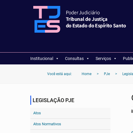
Institucional
Consultas
Serviços
Publ
Você está aqui:
Home
>
PJe
>
Legisl
LEGISLAÇÃO PJE
Atos
Atos Normativos