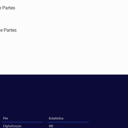
e Partes
e Partes
PJe
Estatística
Digitalização
SEI