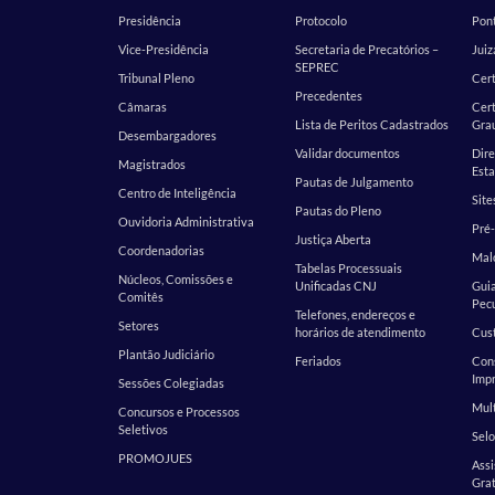
Presidência
Protocolo
Pont
Vice-Presidência
Secretaria de Precatórios –
Juiz
SEPREC
Tribunal Pleno
Cer
Precedentes
Câmaras
Cert
Lista de Peritos Cadastrados
Gra
Desembargadores
Validar documentos
Dire
Magistrados
Esta
Pautas de Julgamento
Centro de Inteligência
Site
Pautas do Pleno
Ouvidoria Administrativa
Pré-
Justiça Aberta
Coordenadorias
Malo
Tabelas Processuais
Núcleos, Comissões e
Unificadas CNJ
Guia
Comitês
Pecu
Telefones, endereços e
Setores
horários de atendimento
Cust
Plantão Judiciário
Feriados
Cons
Impr
Sessões Colegiadas
Mult
Concursos e Processos
Seletivos
Selo
PROMOJUES
Assi
Grat