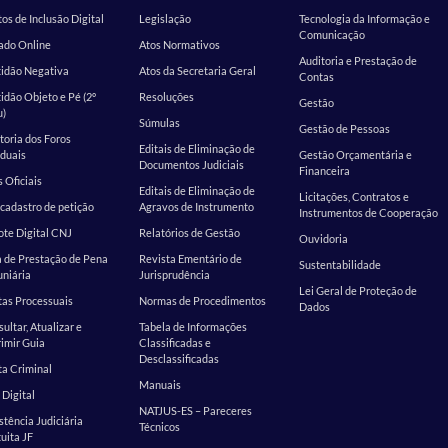
os de Inclusão Digital
Legislação
Tecnologia da Informação e
Comunicação
ado Online
Atos Normativos
Auditoria e Prestação de
tidão Negativa
Atos da Secretaria Geral
Contas
idão Objeto e Pé (2º
Resoluções
Gestão
u)
Súmulas
Gestão de Pessoas
toria dos Foros
Editais de Eliminação de
duais
Gestão Orçamentária e
Documentos Judiciais
Financeira
s Oficiais
Editais de Eliminação de
Licitações, Contratos e
cadastro de petição
Agravos de Instrumento
Instrumentos de Cooperação
te Digital CNJ
Relatórios de Gestão
Ouvidoria
 de Prestação de Pena
Revista Ementário de
Sustentabilidade
niária
Jurisprudência
Lei Geral de Proteção de
as Processuais
Normas de Procedimentos
Dados
ultar, Atualizar e
Tabela de Informações
imir Guia
Classificadas e
Desclassificadas
a Criminal
Manuais
 Digital
NATJUS-ES – Pareceres
stência Judiciária
Técnicos
uita JF