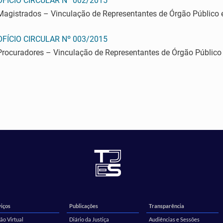
OFÍCIO CIRCULAR Nº 002/2015
Magistrados – Vinculação de Representantes de Órgão Público 
OFÍCIO CIRCULAR Nº 003/2015
Procuradores – Vinculação de Representantes de Órgão Público 
iços
Publicações
Transparência
ão Virtual
Diário da Justiça
Audiências e Sessões