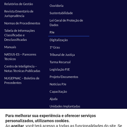
Relatórios de Gestão
Ouvidoria
Revista Ementário de
Sustentabilidade
Jurisprudência
Lei Geral de Proteção de
Normas de Procedimentos
Dados
Tabela de Informações
PJe
Classificadas e
Desclassificadas
Digitalização
Manuais
1º Grau
NATJUS-ES – Pareceres
Tribunal de Justiça
Técnicos
Turma Recursal
Centro de Inteligência –
Legislação PJE
Notas Técnicas Publicadas
Projeto/Documentos
NUGEPNAC – Boletins de
Precedentes
Notícias PJe
Capacitação
Ajuda
Unidades Implantadas
Estatística
SEI
Para melhorar sua experiência e oferecer serviços
personalizados, utilizamos cookies.
EMES
Corregedoria
Ao
aceitar
, você terá acesso a todas as funcionalidades do site. Se