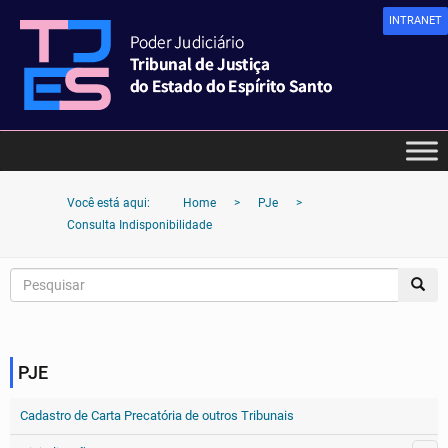
INTRANET
Você está aqui:
Home
>
PJe
>
Consulta Indisponibilidade
PJE
Cadastro de Carta Precatória de outros Tribunais