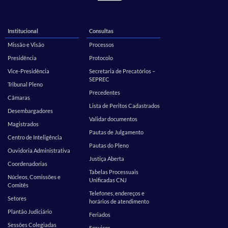
Institucional
Consultas
Missão e Visão
Processos
Presidência
Protocolo
Vice-Presidência
Secretaria de Precatórios –
SEPREC
Tribunal Pleno
Precedentes
Câmaras
Lista de Peritos Cadastrados
Desembargadores
Validar documentos
Magistrados
Pautas de Julgamento
Centro de Inteligência
Pautas do Pleno
Ouvidoria Administrativa
Justiça Aberta
Coordenadorias
Tabelas Processuais
Núcleos, Comissões e
Unificadas CNJ
Comitês
Telefones, endereços e
Setores
horários de atendimento
Plantão Judiciário
Feriados
Sessões Colegiadas
Serviços