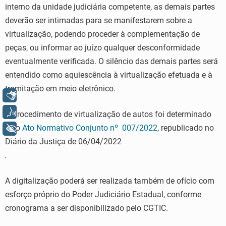
interno da unidade judiciária competente, as demais partes
deverão ser intimadas para se manifestarem sobre a
virtualização, podendo proceder à complementação de
peças, ou informar ao juízo qualquer desconformidade
eventualmente verificada. O silêncio das demais partes será
entendido como aquiescência à virtualização efetuada e à
tramitação em meio eletrônico.
Libras
Voz
O procedimento de virtualização de autos foi determinado
pelo
Ato Normativo Conjunto nº 007/2022
, republicado no
+ Acessibilidade
Diário da Justiça de 06/04/2022
.
A digitalização poderá ser realizada também de ofício com
esforço próprio do Poder Judiciário Estadual, conforme
cronograma a ser disponibilizado pelo CGTIC.