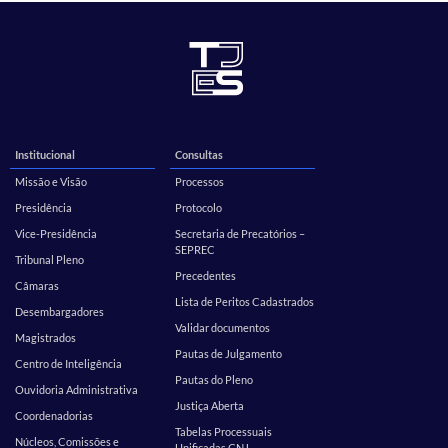
Institucional
Consultas
Missão e Visão
Processos
Presidência
Protocolo
Vice-Presidência
Secretaria de Precatórios –
SEPREC
Tribunal Pleno
Precedentes
Câmaras
Lista de Peritos Cadastrados
Desembargadores
Validar documentos
Magistrados
Pautas de Julgamento
Centro de Inteligência
Pautas do Pleno
Ouvidoria Administrativa
Justiça Aberta
Coordenadorias
Tabelas Processuais
Núcleos, Comissões e
Unificadas CNJ