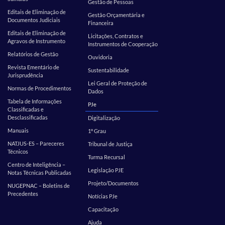
Gestão de Pessoas
Editais de Eliminação de
Gestão Orçamentária e
Documentos Judiciais
Financeira
Editais de Eliminação de
Licitações, Contratos e
Agravos de Instrumento
Instrumentos de Cooperação
Relatórios de Gestão
Ouvidoria
Revista Ementário de
Sustentabilidade
Jurisprudência
Lei Geral de Proteção de
Normas de Procedimentos
Dados
Tabela de Informações
PJe
Classificadas e
Desclassificadas
Digitalização
Manuais
1º Grau
NATJUS-ES – Pareceres
Tribunal de Justiça
Técnicos
Turma Recursal
Centro de Inteligência –
Legislação PJE
Notas Técnicas Publicadas
Projeto/Documentos
NUGEPNAC – Boletins de
Precedentes
Notícias PJe
Capacitação
Ajuda