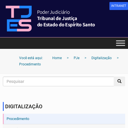
INTRANET
Você está aqui:
Home
>
PJe
>
Digitalização
>
Procedimento
DIGITALIZAÇÃO
Procedimento