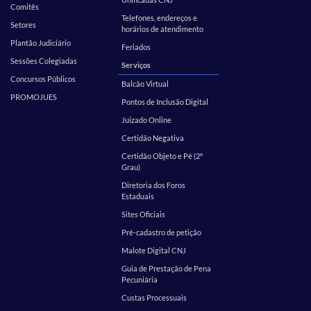
Comitês
Telefones, endereços e
Setores
horários de atendimento
Plantão Judiciário
Feriados
Sessões Colegiadas
Serviços
Concursos Públicos
Balcão Virtual
PROMOJUES
Pontos de Inclusão Digital
Juizado Online
Certidão Negativa
Certidão Objeto e Pé (2º
Grau)
Diretoria dos Foros
Estaduais
Sites Oficiais
Pré-cadastro de petição
Malote Digital CNJ
Guia de Prestação de Pena
Pecuniária
Custas Processuais