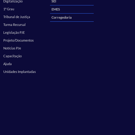
Digitalização
SEI
1º Grau
EMES
Tribunal de Justiça
Corregedoria
Turma Recursal
Legislação PJE
Projeto/Documentos
Notícias PJe
Capacitação
Ajuda
Unidades Implantadas