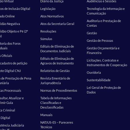
ão Virtual
Diário da Justiça
Audiências e Sessões
os de Inclusão Digital
Legislação
Tecnologia da Informação e
Comunicação
ado Online
Atos Normativos
Auditoria e Prestação de
tidão Negativa
Atos da Secretaria Geral
Contas
idão Objeto e Pé (2º
Resoluções
Gestão
u)
Súmulas
Gestão de Pessoas
toria dos Foros
Editais de Eliminação de
duais
Gestão Orçamentária e
Documentos Judiciais
Financeira
s Oficiais
Editais de Eliminação de
Licitações, Contratos e
cadastro de petição
Agravos de Instrumento
Instrumentos de Cooperação
te Digital CNJ
Relatórios de Gestão
Ouvidoria
 de Prestação de Pena
Revista Ementário de
Sustentabilidade
niária
Jurisprudência
Lei Geral de Proteção de
as Processuais
Normas de Procedimentos
Dados
ultar, Atualizar e
Tabela de Informações
imir Guia
Classificadas e
Desclassificadas
a Criminal
Manuais
 Digital
NATJUS-ES – Pareceres
stência Judiciária
Técnicos
uita JF