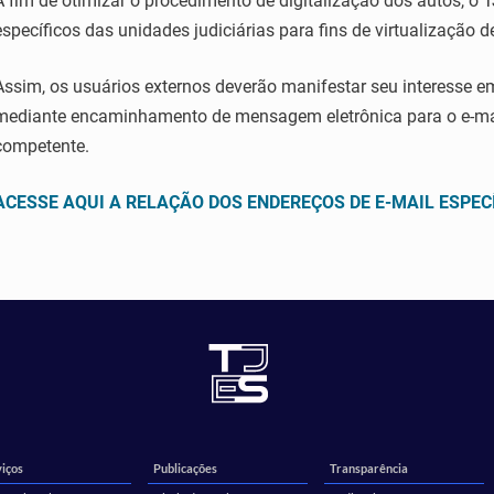
A fim de otimizar o procedimento de digitalização dos autos, o 
específicos das unidades judiciárias para fins de virtualização 
Assim, os usuários externos deverão manifestar seu interesse em
mediante encaminhamento de mensagem eletrônica para o e-mail
competente.
ACESSE AQUI A RELAÇÃO DOS ENDEREÇOS DE E-MAIL ESPEC
iços
Publicações
Transparência