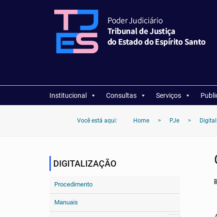
Institucional
Consultas
Serviços
Publ
Você está aqui:
Home
>
PJe
>
Digita
DIGITALIZAÇÃO
Procedimento
Manuais