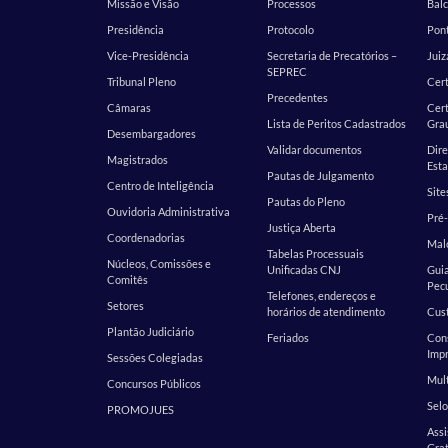
Missão e Visão
Processos
Balc
Presidência
Protocolo
Pont
Vice-Presidência
Secretaria de Precatórios –
Juiz
SEPREC
Tribunal Pleno
Cer
Precedentes
Câmaras
Cert
Lista de Peritos Cadastrados
Gra
Desembargadores
Validar documentos
Dire
Magistrados
Esta
Pautas de Julgamento
Centro de Inteligência
Site
Pautas do Pleno
Ouvidoria Administrativa
Pré-
Justiça Aberta
Coordenadorias
Malo
Tabelas Processuais
Núcleos, Comissões e
Unificadas CNJ
Guia
Comitês
Pecu
Telefones, endereços e
Setores
horários de atendimento
Cust
Plantão Judiciário
Feriados
Cons
Impr
Sessões Colegiadas
Mult
Concursos Públicos
Selo
PROMOJUES
Assi
Grat