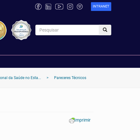
INTRANET
nal da Saúde no Esta...
>
Pareceres Técnicos
Imprimir