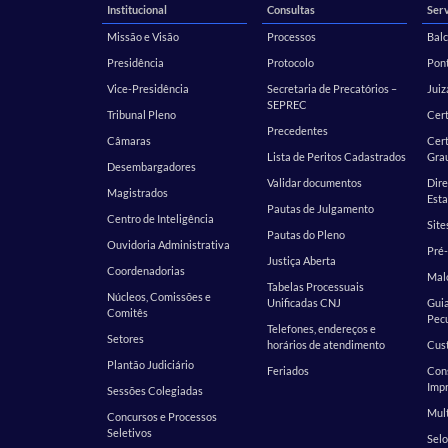
Institucional
Consultas
Serv
Missão e Visão
Processos
Balc
Presidência
Protocolo
Pont
Vice-Presidência
Secretaria de Precatórios –
Juiz
SEPREC
Tribunal Pleno
Cer
Precedentes
Câmaras
Cert
Lista de Peritos Cadastrados
Gra
Desembargadores
Validar documentos
Dire
Magistrados
Esta
Pautas de Julgamento
Centro de Inteligência
Site
Pautas do Pleno
Ouvidoria Administrativa
Pré-
Justiça Aberta
Coordenadorias
Malo
Tabelas Processuais
Núcleos, Comissões e
Unificadas CNJ
Guia
Comitês
Pecu
Telefones, endereços e
Setores
horários de atendimento
Cust
Plantão Judiciário
Feriados
Cons
Impr
Sessões Colegiadas
Mult
Concursos e Processos
Seletivos
Selo