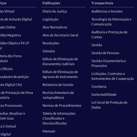
iços
Publicações
Transparência
ão Virtual
Diário da Justiça
Audiências e Sessões
os de Inclusão Digital
Legislação
Tecnologia da Informação e
Comunicação
ado Online
Atos Normativos
Auditoria e Prestação de
tidão Negativa
Atos da Secretaria Geral
Contas
idão Objeto e Pé (2º
Resoluções
Gestão
u)
Súmulas
Gestão de Pessoas
toria dos Foros
Editais de Eliminação de
duais
Gestão Orçamentária e
Documentos Judiciais
Financeira
s Oficiais
Editais de Eliminação de
Licitações, Contratos e
cadastro de petição
Agravos de Instrumento
Instrumentos de Cooperação
te Digital CNJ
Relatórios de Gestão
Ouvidoria
 de Prestação de Pena
Revista Ementário de
Sustentabilidade
niária
Jurisprudência
Lei Geral de Proteção de
as Processuais
Normas de Procedimentos
Dados
ultar, Atualizar e
Tabela de Informações
imir Guia
Classificadas e
Desclassificadas
a Criminal
Manuais
 Digital