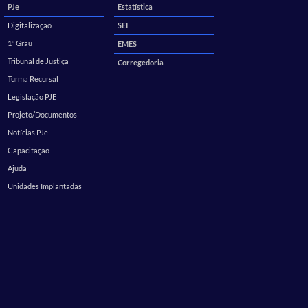
PJe
Estatística
Digitalização
SEI
1º Grau
EMES
Tribunal de Justiça
Corregedoria
Turma Recursal
Legislação PJE
Projeto/Documentos
Notícias PJe
Capacitação
Ajuda
Unidades Implantadas