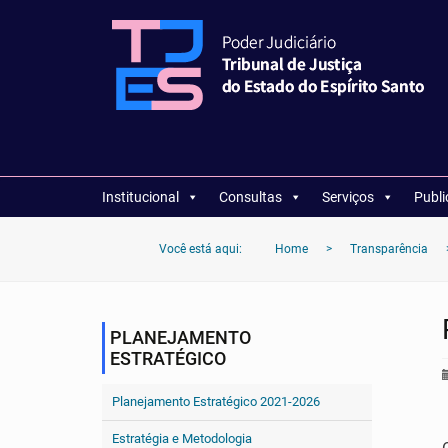
Institucional
Consultas
Serviços
Publ
Você está aqui:
Home
>
Transparência
PLANEJAMENTO
ESTRATÉGICO
Planejamento Estratégico 2021-2026
Estratégia e Metodologia