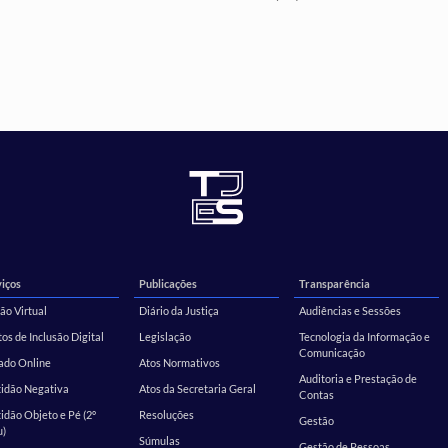
iços
Publicações
Transparência
ão Virtual
Diário da Justiça
Audiências e Sessões
os de Inclusão Digital
Legislação
Tecnologia da Informação e
Comunicação
ado Online
Atos Normativos
Auditoria e Prestação de
tidão Negativa
Atos da Secretaria Geral
Contas
idão Objeto e Pé (2º
Resoluções
Gestão
u)
Súmulas
Gestão de Pessoas