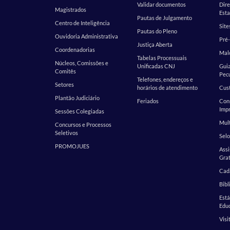
Validar documentos
Dire
Magistrados
Esta
Pautas de Julgamento
Centro de Inteligência
Site
Pautas do Pleno
Ouvidoria Administrativa
Pré-
Justiça Aberta
Coordenadorias
Malo
Tabelas Processuais
Núcleos, Comissões e
Unificadas CNJ
Guia
Comitês
Pecu
Telefones, endereços e
Setores
horários de atendimento
Cust
Plantão Judiciário
Feriados
Cons
Impr
Sessões Colegiadas
Mult
Concursos e Processos
Seletivos
Selo
PROMOJUES
Assi
Grat
Cada
Bibl
Est
Edu
Visi