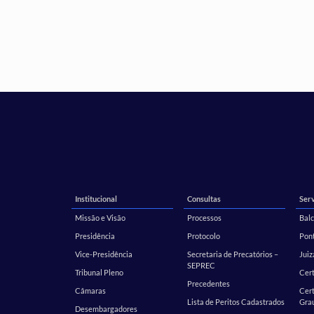
Institucional
Consultas
Serv
Missão e Visão
Processos
Balc
Presidência
Protocolo
Pont
Vice-Presidência
Secretaria de Precatórios –
Juiz
SEPREC
Tribunal Pleno
Cer
Precedentes
Câmaras
Cert
Lista de Peritos Cadastrados
Gra
Desembargadores