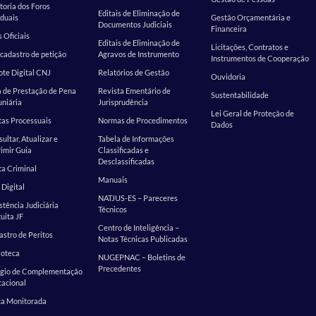
toria dos Foros
Editais de Eliminação de
duais
Gestão Orçamentária e
Documentos Judiciais
Financeira
s Oficiais
Editais de Eliminação de
Licitações, Contratos e
cadastro de petição
Agravos de Instrumento
Instrumentos de Cooperação
te Digital CNJ
Relatórios de Gestão
Ouvidoria
 de Prestação de Pena
Revista Ementário de
Sustentabilidade
niária
Jurisprudência
Lei Geral de Proteção de
as Processuais
Normas de Procedimentos
Dados
ultar, Atualizar e
Tabela de Informações
imir Guia
Classificadas e
Desclassificadas
a Criminal
Manuais
 Digital
NATJUS-ES – Pareceres
stência Judiciária
Técnicos
uita JF
Centro de Inteligência –
stro de Peritos
Notas Técnicas Publicadas
ioteca
NUGEPNAC – Boletins de
Precedentes
ágio de Complementação
cacional
ta Monitorada