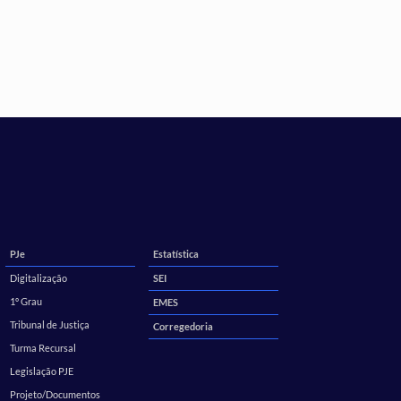
PJe
Estatística
Digitalização
SEI
1º Grau
EMES
Tribunal de Justiça
Corregedoria
Turma Recursal
Legislação PJE
Projeto/Documentos