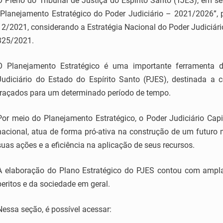
O Pleno do Tribunal de Justiça do Espírito Santo (TJES), em se
“Planejamento Estratégico do Poder Judiciário – 2021/2026”,
12/2021, considerando a Estratégia Nacional do Poder Judiciári
325/2021.
O Planejamento Estratégico é uma importante ferramenta d
Judiciário do Estado do Espírito Santo (PJES), destinada a 
traçados para um determinado período de tempo.
Por meio do Planejamento Estratégico, o Poder Judiciário Capix
nacional, atua de forma pró-ativa na construção de um futuro 
suas ações e a eficiência na aplicação de seus recursos.
A elaboração do Plano Estratégico do PJES contou com ampla 
peritos e da sociedade em geral.
Nessa seção, é possível acessar: