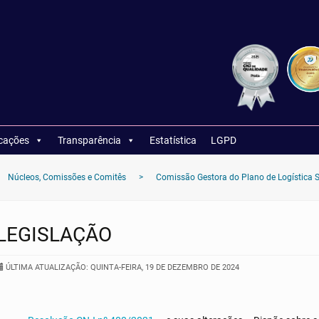
icações
Transparência
Estatística
LGPD
Núcleos, Comissões e Comitês
>
Comissão Gestora do Plano de Logística S
LEGISLAÇÃO
ÚLTIMA ATUALIZAÇÃO: QUINTA-FEIRA, 19 DE DEZEMBRO DE 2024