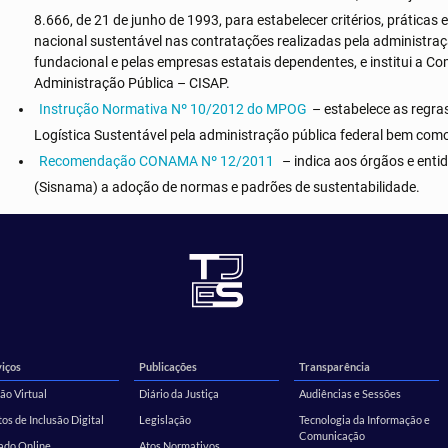
8.666, de 21 de junho de 1993, para estabelecer critérios, prática
nacional sustentável nas contratações realizadas pela administraçã
fundacional e pelas empresas estatais dependentes, e institui a Co
Administração Pública – CISAP.
Instrução Normativa Nº 10/2012 do MPOG
– estabelece as regra
Logística Sustentável pela administração pública federal bem com
Recomendação CONAMA Nº 12/2011
– indica aos órgãos e ent
(Sisnama) a adoção de normas e padrões de sustentabilidade.
iços
Publicações
Transparência
ão Virtual
Diário da Justiça
Audiências e Sessões
os de Inclusão Digital
Legislação
Tecnologia da Informação e
Comunicação
ado Online
Atos Normativos