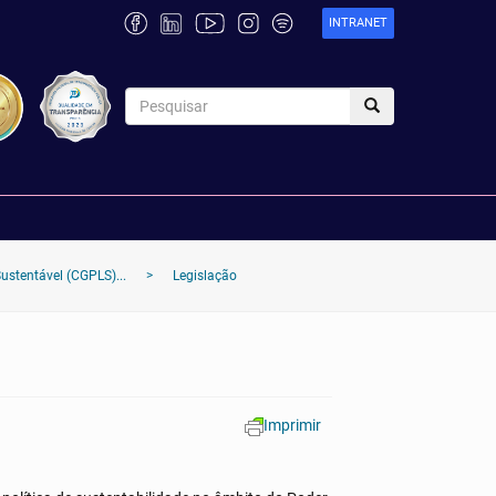
INTRANET
ustentável (CGPLS)...
>
Legislação
Imprimir