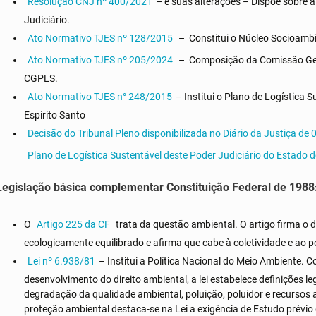
Resolução CNJ nº 400/2021
– e suas alterações – Dispõe sobre a
Judiciário.
Ato Normativo TJES nº 128/2015
– Constitui o Núcleo Socioambie
Ato Normativo TJES nº 205/2024
– Composição da Comissão Gest
CGPLS.
Ato Normativo TJES n° 248/2015
– Institui o Plano de Logística 
Espírito Santo
Decisão do Tribunal Pleno disponibilizada no Diário da Justiça de
Plano de Logística Sustentável deste Poder Judiciário do Estado 
Legislação básica complementar Constituição Federal de 1988
O
Artigo 225 da CF
trata da questão ambiental. O artigo firma o 
ecologicamente equilibrado e afirma que cabe à coletividade e ao po
Lei nº 6.938/81
– Institui a Política Nacional do Meio Ambiente.
desenvolvimento do direito ambiental, a lei estabelece definições l
degradação da qualidade ambiental, poluição, poluidor e recursos
proteção ambiental destaca-se na Lei a exigência de Estudo prévio