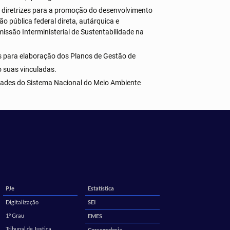
s e diretrizes para a promoção do desenvolvimento
o pública federal direta, autárquica e
missão Interministerial de Sustentabilidade na
s para elaboração dos Planos de Gestão de
o suas vinculadas.
idades do Sistema Nacional do Meio Ambiente
PJe
Estatística
Digitalização
SEI
1º Grau
EMES
Tribunal de Justiça
Corregedoria