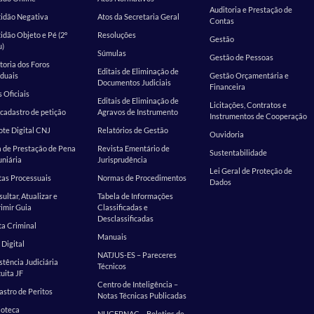
Auditoria e Prestação de
tidão Negativa
Atos da Secretaria Geral
Contas
idão Objeto e Pé (2º
Resoluções
Gestão
u)
Súmulas
Gestão de Pessoas
toria dos Foros
Editais de Eliminação de
duais
Gestão Orçamentária e
Documentos Judiciais
Financeira
s Oficiais
Editais de Eliminação de
Licitações, Contratos e
cadastro de petição
Agravos de Instrumento
Instrumentos de Cooperação
te Digital CNJ
Relatórios de Gestão
Ouvidoria
 de Prestação de Pena
Revista Ementário de
Sustentabilidade
niária
Jurisprudência
Lei Geral de Proteção de
as Processuais
Normas de Procedimentos
Dados
ultar, Atualizar e
Tabela de Informações
imir Guia
Classificadas e
Desclassificadas
a Criminal
Manuais
 Digital
NATJUS-ES – Pareceres
stência Judiciária
Técnicos
uita JF
Centro de Inteligência –
stro de Peritos
Notas Técnicas Publicadas
ioteca
NUGEPNAC – Boletins de