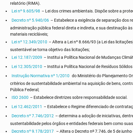
relatório (RIMA).
Lei nº 9.605/98
– Lei dos crimes ambientais. Dispõe sobre a prot
Decreto nº 5.940/06
– Estabelece a exigência de separação dos re
administração pública federal direta e indireta, e sua destinação 
materiais recicláveis;
Lei nº 12.349/2010
– Altera a Lei nº 8.666/93 (a Lei das licitaç
sustentável se torna objetivo das licitações;
Lei 12.187/2009
– Institui a Política Nacional de Mudanças Climát
Lei 12.305/2010
– Institui a Política Nacional de Resíduos Sólido
Instrução Normativa nº 1/2010
do Ministério do Planejamento O
critérios de sustentabilidade ambiental na aquisição de bens, con
Pública Federal;
ISO 2600
– Estabelece diretrizes sobre responsabilidade social.
Lei 12.462/2011
– Estabelece o Regime diferenciado de contrataç
Decreto nº 7.746/2012
– determina a adoção de iniciativas, dentr
sustentabilidade pelos órgãos e entidades federais bem como suas
Decreto nº 9.178/2017
– Altera o Decreto n
º
7.746, de 5 de junho