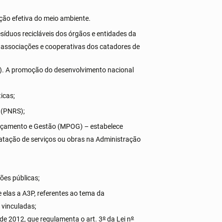
eção efetiva do meio ambiente.
síduos recicláveis dos órgãos e entidades da
às associações e cooperativas dos catadores de
ões). A promoção do desenvolvimento nacional
icas;
s (PNRS);
rçamento e Gestão (MPOG) – estabelece
tratação de serviços ou obras na Administração
ões públicas;
e elas a A3P, referentes ao tema da
 vinculadas;
 de 2012, que regulamenta o art. 3
º
da Lei n
º