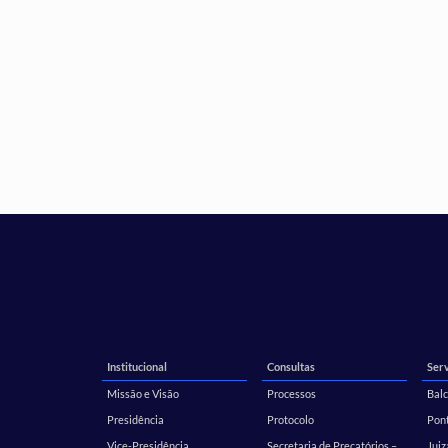
Institucional
Consultas
Serv
Missão e Visão
Processos
Balc
Presidência
Protocolo
Pont
Vice-Presidência
Secretaria de Precatórios –
Juiz