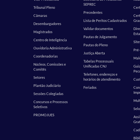
SEPREC
Tribunal Pleno
Cer
Precedentes
Câmaras
Cert
Lista de Peritos Cadastrados
Gra
Desembargadores
Validar documentos
Dire
Magistrados
Esta
Pautas de Julgamento
Centro de Inteligência
Site
Pautas do Pleno
Ouvidoria Administrativa
Pré-
Justiça Aberta
Coordenadorias
Malo
Tabelas Processuais
Núcleos, Comissões e
Unificadas CNJ
Guia
Comitês
Pecu
Telefones, endereços e
Setores
horários de atendimento
Cust
Plantão Judiciário
Feriados
Cons
Impr
Sessões Colegiadas
Mult
Concursos e Processos
Seletivos
Selo
PROMOJUES
Assi
Grat
Cada
Bibl