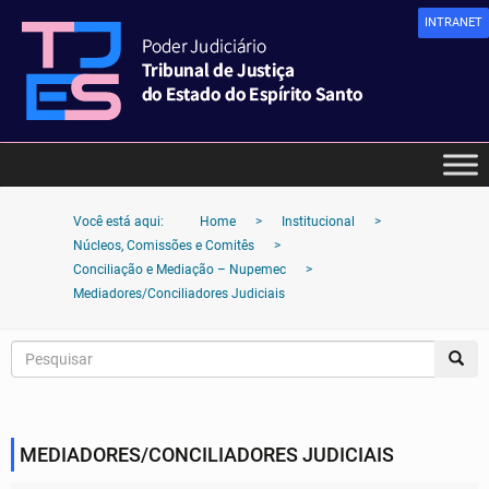
INTRANET
Você está aqui:
Home
>
Institucional
>
Núcleos, Comissões e Comitês
>
Conciliação e Mediação – Nupemec
>
Mediadores/Conciliadores Judiciais
MEDIADORES/CONCILIADORES JUDICIAIS