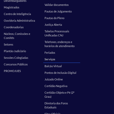
Desembargadores
Validar documentos
Magistrados
Pautas de Julgamento
Centro de Inteligência
Pautas do Pleno
Ouvidoria Administrativa
Justiça Aberta
Coordenadorias
Tabelas Processuais
Núcleos, Comissões e
Unificadas CNJ
Comitês
Telefones, endereços e
Setores
horários de atendimento
Plantão Judiciário
Feriados
Sessões Colegiadas
Serviços
Concursos Públicos
Balcão Virtual
PROMOJUES
Pontos de Inclusão Digital
Juizado Online
Certidão Negativa
Certidão Objeto e Pé (2º
Grau)
Diretoria dos Foros
Estaduais
Sites Oficiais