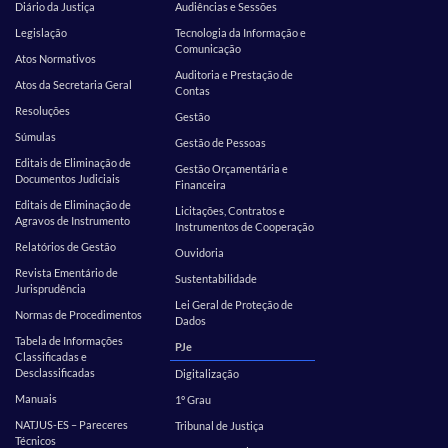
Diário da Justiça
Audiências e Sessões
Legislação
Tecnologia da Informação e
Comunicação
Atos Normativos
Auditoria e Prestação de
Atos da Secretaria Geral
Contas
Resoluções
Gestão
Súmulas
Gestão de Pessoas
Editais de Eliminação de
Gestão Orçamentária e
Documentos Judiciais
Financeira
Editais de Eliminação de
Licitações, Contratos e
Agravos de Instrumento
Instrumentos de Cooperação
Relatórios de Gestão
Ouvidoria
Revista Ementário de
Sustentabilidade
Jurisprudência
Lei Geral de Proteção de
Normas de Procedimentos
Dados
Tabela de Informações
PJe
Classificadas e
Desclassificadas
Digitalização
Manuais
1º Grau
NATJUS-ES – Pareceres
Tribunal de Justiça
Técnicos