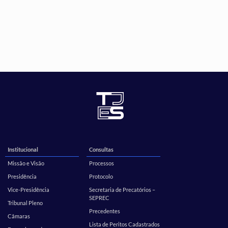
Institucional
Consultas
Missão e Visão
Processos
Presidência
Protocolo
Vice-Presidência
Secretaria de Precatórios –
SEPREC
Tribunal Pleno
Precedentes
Câmaras
Lista de Peritos Cadastrados