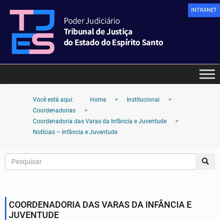
INTRANET
Você está aqui:
Home
>
Institucional
>
Coordenadorias
>
Coordenadoria das Varas da Infância e Juventude
>
Notícias – Infância e Juventude
COORDENADORIA DAS VARAS DA INFÂNCIA E
JUVENTUDE