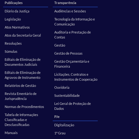
Publicações
Transparência
Diário da Justiça
Audiências e Sessões
Legislação
Tecnologia da Informação e
Comunicação
Atos Normativos
Auditoria e Prestação de
Atos da Secretaria Geral
Contas
Resoluções
Gestão
Súmulas
Gestão de Pessoas
Editais de Eliminação de
Gestão Orçamentária e
Documentos Judiciais
Financeira
Editais de Eliminação de
Licitações, Contratos e
Agravos de Instrumento
Instrumentos de Cooperação
Relatórios de Gestão
Ouvidoria
Revista Ementário de
Sustentabilidade
Jurisprudência
Lei Geral de Proteção de
Normas de Procedimentos
Dados
Tabela de Informações
PJe
Classificadas e
Desclassificadas
Digitalização
Manuais
1º Grau