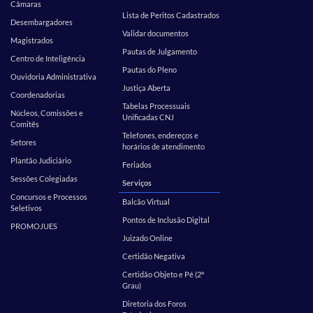
Câmaras
Lista de Peritos Cadastrados
Desembargadores
Validar documentos
Magistrados
Pautas de Julgamento
Centro de Inteligência
Pautas do Pleno
Ouvidoria Administrativa
Justiça Aberta
Coordenadorias
Tabelas Processuais
Núcleos, Comissões e
Unificadas CNJ
Comitês
Telefones, endereços e
Setores
horários de atendimento
Plantão Judiciário
Feriados
Sessões Colegiadas
Serviços
Concursos e Processos
Balcão Virtual
Seletivos
Pontos de Inclusão Digital
PROMOJUES
Juizado Online
Certidão Negativa
Certidão Objeto e Pé (2º
Grau)
Diretoria dos Foros