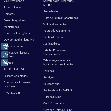
Vice-Presidência
Secretaria de Precatórios –
SEPREC
Tribunal Pleno
Precedentes
Câmaras
Lista de Peritos Cadastrados
Desembargadores
Validar documentos
Magistrados
Pautas de Julgamento
Centro de Inteligência
Pautas do Pleno
Ouvidoria Administrativa
Justiça Aberta
Libras
Coordenadorias
Tabelas Processuais
Núcleos, Comissões e
Voz
Unificadas CNJ
Comitês
Telefones, endereços e
+ Acessibilidade
Setores
horários de atendimento
Plantão Judiciário
Feriados
Sessões Colegiadas
Serviços
Concursos e Processos
Balcão Virtual
Seletivos
Pontos de Inclusão Digital
PROMOJUES
Juizado Online
Certidão Negativa
Certidão Objeto e Pé (2º