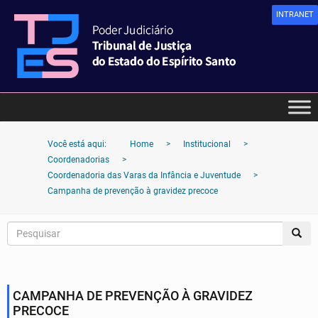
INTRANET
Você está aqui:
Home
>
Institucional
>
Coordenadorias
>
Coordenadoria das Varas da Infância e Juventude
>
Campanha de prevenção à gravidez precoce
CAMPANHA DE PREVENÇÃO À GRAVIDEZ
PRECOCE