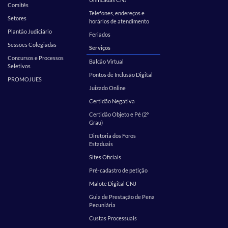
Comitês
Telefones, endereços e
Setores
horários de atendimento
Plantão Judiciário
Feriados
Sessões Colegiadas
Serviços
Concursos e Processos
Balcão Virtual
Seletivos
Pontos de Inclusão Digital
PROMOJUES
Juizado Online
Certidão Negativa
Certidão Objeto e Pé (2º
Grau)
Diretoria dos Foros
Estaduais
Sites Oficiais
Pré-cadastro de petição
Malote Digital CNJ
Guia de Prestação de Pena
Pecuniária
Custas Processuais