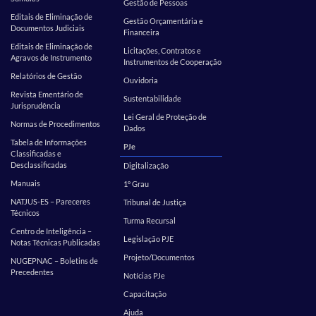
Gestão de Pessoas
Editais de Eliminação de
Gestão Orçamentária e
Documentos Judiciais
Financeira
Editais de Eliminação de
Licitações, Contratos e
Agravos de Instrumento
Instrumentos de Cooperação
Relatórios de Gestão
Ouvidoria
Revista Ementário de
Sustentabilidade
Jurisprudência
Lei Geral de Proteção de
Normas de Procedimentos
Dados
Tabela de Informações
PJe
Classificadas e
Desclassificadas
Digitalização
Manuais
1º Grau
NATJUS-ES – Pareceres
Tribunal de Justiça
Técnicos
Turma Recursal
Centro de Inteligência –
Legislação PJE
Notas Técnicas Publicadas
Projeto/Documentos
NUGEPNAC – Boletins de
Precedentes
Notícias PJe
Capacitação
Ajuda