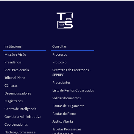
Institucional
Consultas
Missão e Visão
Processos
Presidência
Protocolo
Vice-Presidência
Secretaria de Precatórios –
SEPREC
Tribunal Pleno
Precedentes
Câmaras
Lista de Peritos Cadastrados
Desembargadores
Validar documentos
Magistrados
Pautas de Julgamento
Centro de Inteligência
Pautas do Pleno
Ouvidoria Administrativa
Justiça Aberta
Coordenadorias
Tabelas Processuais
Núcleos, Comissões e
Unificadas CNJ