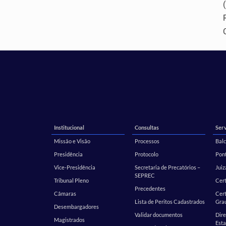
Institucional
Consultas
Serv
Missão e Visão
Processos
Balc
Presidência
Protocolo
Pont
Vice-Presidência
Secretaria de Precatórios –
Juiz
SEPREC
Tribunal Pleno
Cer
Precedentes
Câmaras
Cert
Lista de Peritos Cadastrados
Gra
Desembargadores
Validar documentos
Dire
Magistrados
Esta