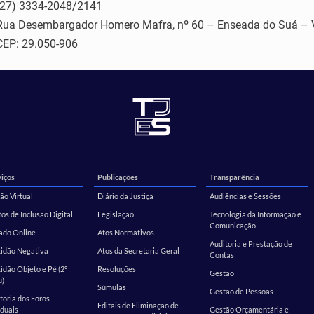
(27) 3334-2048/2141
Rua Desembargador Homero Mafra, nº 60 – Enseada do Suá – V
CEP: 29.050-906
iços
Publicações
Transparência
ão Virtual
Diário da Justiça
Audiências e Sessões
os de Inclusão Digital
Legislação
Tecnologia da Informação e
Comunicação
ado Online
Atos Normativos
Auditoria e Prestação de
tidão Negativa
Atos da Secretaria Geral
Contas
idão Objeto e Pé (2º
Resoluções
Gestão
u)
Súmulas
Gestão de Pessoas
toria dos Foros
Editais de Eliminação de
duais
Gestão Orçamentária e