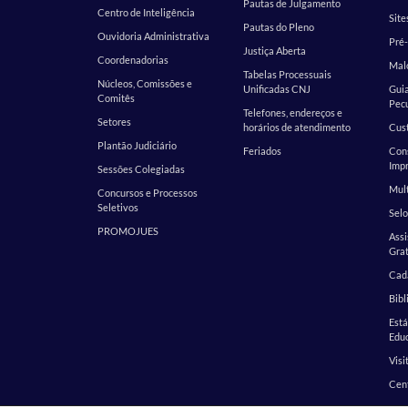
Pautas de Julgamento
Centro de Inteligência
Site
Pautas do Pleno
Ouvidoria Administrativa
Pré-
Justiça Aberta
Coordenadorias
Malo
Tabelas Processuais
Núcleos, Comissões e
Unificadas CNJ
Guia
Comitês
Pecu
Telefones, endereços e
Setores
horários de atendimento
Cust
Plantão Judiciário
Feriados
Cons
Impr
Sessões Colegiadas
Mult
Concursos e Processos
Seletivos
Selo
PROMOJUES
Assi
Grat
Cada
Bibl
Est
Edu
Visi
Cen