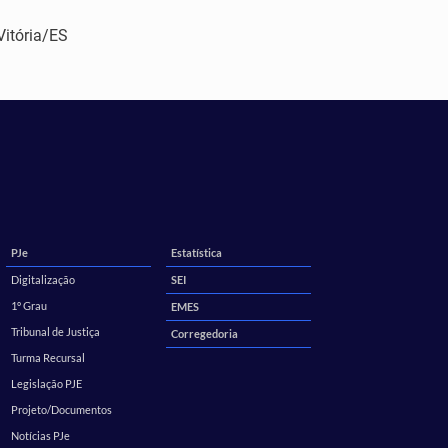
itória/ES
PJe
Estatística
Digitalização
SEI
1º Grau
EMES
Tribunal de Justiça
Corregedoria
Turma Recursal
Legislação PJE
Projeto/Documentos
Notícias PJe