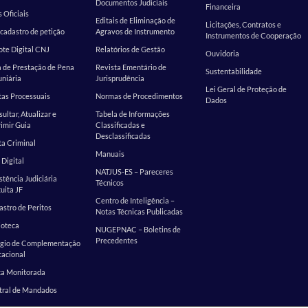
Documentos Judiciais
Financeira
s Oficiais
Editais de Eliminação de
Licitações, Contratos e
cadastro de petição
Agravos de Instrumento
Instrumentos de Cooperação
te Digital CNJ
Relatórios de Gestão
Ouvidoria
 de Prestação de Pena
Revista Ementário de
Sustentabilidade
niária
Jurisprudência
Lei Geral de Proteção de
as Processuais
Normas de Procedimentos
Dados
ultar, Atualizar e
Tabela de Informações
imir Guia
Classificadas e
Desclassificadas
a Criminal
Manuais
 Digital
NATJUS-ES – Pareceres
stência Judiciária
Técnicos
uita JF
Centro de Inteligência –
stro de Peritos
Notas Técnicas Publicadas
ioteca
NUGEPNAC – Boletins de
Precedentes
ágio de Complementação
cacional
ta Monitorada
tral de Mandados