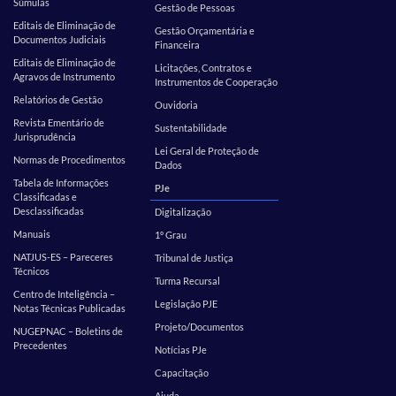
Súmulas
Gestão de Pessoas
Editais de Eliminação de
Gestão Orçamentária e
Documentos Judiciais
Financeira
Editais de Eliminação de
Licitações, Contratos e
Agravos de Instrumento
Instrumentos de Cooperação
Relatórios de Gestão
Ouvidoria
Revista Ementário de
Sustentabilidade
Jurisprudência
Lei Geral de Proteção de
Normas de Procedimentos
Dados
Tabela de Informações
PJe
Classificadas e
Desclassificadas
Digitalização
Manuais
1º Grau
NATJUS-ES – Pareceres
Tribunal de Justiça
Técnicos
Turma Recursal
Centro de Inteligência –
Legislação PJE
Notas Técnicas Publicadas
Projeto/Documentos
NUGEPNAC – Boletins de
Precedentes
Notícias PJe
Capacitação
Ajuda