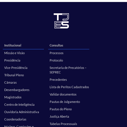
Institucional
Consultas
Missão e Visão
Processos
Presidência
Protocolo
Vice-Presidência
Secretaria de Precatórios –
SEPREC
Tribunal Pleno
Precedentes
Câmaras
Lista de Peritos Cadastrados
Desembargadores
Validar documentos
Magistrados
Pautas de Julgamento
Centro de Inteligência
Pautas do Pleno
Ouvidoria Administrativa
Justiça Aberta
Coordenadorias
Tabelas Processuais
Núcleos, Comissões e