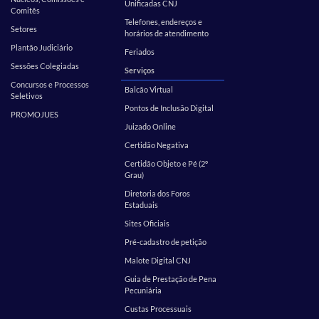
Unificadas CNJ
Comitês
Telefones, endereços e
Setores
horários de atendimento
Plantão Judiciário
Feriados
Sessões Colegiadas
Serviços
Concursos e Processos
Balcão Virtual
Seletivos
Pontos de Inclusão Digital
PROMOJUES
Juizado Online
Certidão Negativa
Certidão Objeto e Pé (2º
Grau)
Diretoria dos Foros
Estaduais
Sites Oficiais
Pré-cadastro de petição
Malote Digital CNJ
Guia de Prestação de Pena
Pecuniária
Custas Processuais