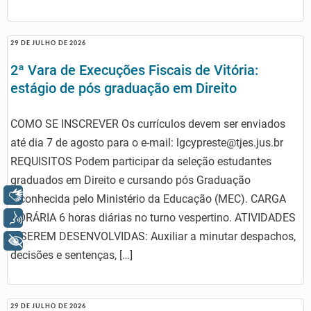
29 DE JULHO DE 2026
2ª Vara de Execuções Fiscais de Vitória:
estágio de pós graduação em Direito
COMO SE INSCREVER Os currículos devem ser enviados
até dia 7 de agosto para o e-mail: lgcypreste@tjes.jus.br
REQUISITOS Podem participar da seleção estudantes
graduados em Direito e cursando pós Graduação
Libras
reconhecida pelo Ministério da Educação (MEC). CARGA
Voz
HORÁRIA 6 horas diárias no turno vespertino. ATIVIDADES
A SEREM DESENVOLVIDAS: Auxiliar a minutar despachos,
+ Acessibilidade
decisões e sentenças, […]
29 DE JULHO DE 2026