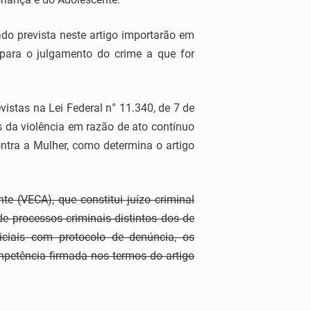
do prevista neste artigo importarão em
 para o julgamento do crime a que for
vistas na Lei Federal n° 11.340, de 7 de
s da violência em razão de ato contínuo
ntra a Mulher, como determina o artigo
te (VECA), que constitui juízo criminal
de processos criminais distintos dos de
iciais com protocolo de denúncia, os
mpetência firmada nos termos do artigo