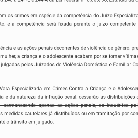
com os crimes em espécie da competência do Juízo Especializa
to, e a competência será fixada perante o juízo competente
ência e as ações penais decorrentes de violência de gênero, pre
mulher, a criança e o adolescente acabam por se tornar vítima
 julgadas pelos Juizados de Violência Doméstica e Familiar Co
a Vara Especializada em Crimes Contra a Criança e o Adolescen
a e da natureza da infração penal, cessarão as distribuições 
a permanecendo apenas as ações penais, os inquéritos pol
as medidas cautelares já distribuídos ou em tramitação por co
té o trânsito em julgado.