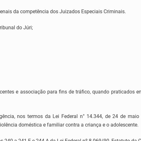
penais da competência dos Juizados Especiais Criminais.
ibunal do Júri;
pecentes e associação para fins de tráfico, quando praticados
rgência, nos termos da Lei Federal n° 14.344, de 24 de mai
olência doméstica e familiar contra a criança e o adolescente.
gos 240 a 241-E e 244-A da Lei Federal nº 8.069/90, Estatuto da 