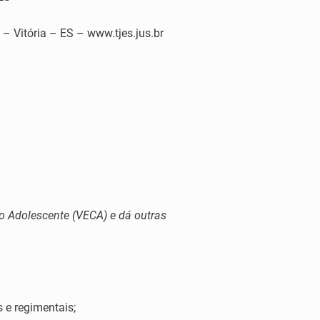
tória – ES – www.tjes.jus.br
 o Adolescente (VECA) e dá outras
s e regimentais;