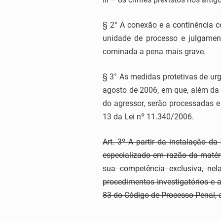
§ 2° A conexão e a continência 
unidade de processo e julgamen
cominada a pena mais grave.
§ 3° As medidas protetivas de urg
agosto de 2006, em que, além da 
do agressor, serão processadas e
13 da Lei nº 11.340/2006.
Art. 3º A partir da instalação d
especializado em razão da matéri
sua competência exclusiva, nel
procedimentos investigatórios e 
83 do Código de Processo Penal, a