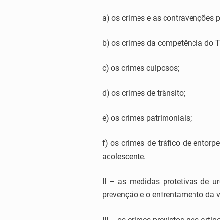
a) os crimes e as contravenções 
b) os crimes da competência do Tr
c) os crimes culposos;
d) os crimes de trânsito;
e) os crimes patrimoniais;
f) os crimes de tráfico de entor
adolescente.
II – as medidas protetivas de u
prevenção e o enfrentamento da vi
III – os crimes previstos nos arti