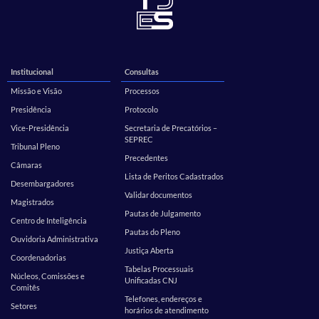
Institucional
Consultas
Missão e Visão
Processos
Presidência
Protocolo
Vice-Presidência
Secretaria de Precatórios –
SEPREC
Tribunal Pleno
Precedentes
Câmaras
Lista de Peritos Cadastrados
Desembargadores
Validar documentos
Magistrados
Pautas de Julgamento
Centro de Inteligência
Pautas do Pleno
Ouvidoria Administrativa
Justiça Aberta
Coordenadorias
Tabelas Processuais
Núcleos, Comissões e
Unificadas CNJ
Comitês
Telefones, endereços e
Setores
horários de atendimento