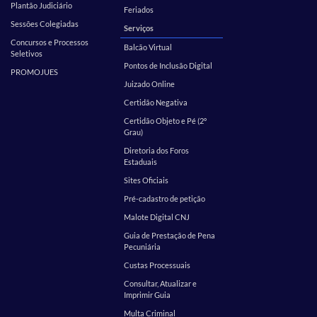
Plantão Judiciário
Feriados
Sessões Colegiadas
Serviços
Concursos e Processos
Balcão Virtual
Seletivos
Pontos de Inclusão Digital
PROMOJUES
Juizado Online
Certidão Negativa
Certidão Objeto e Pé (2º
Grau)
Diretoria dos Foros
Estaduais
Sites Oficiais
Pré-cadastro de petição
Malote Digital CNJ
Guia de Prestação de Pena
Pecuniária
Custas Processuais
Consultar, Atualizar e
Imprimir Guia
Multa Criminal