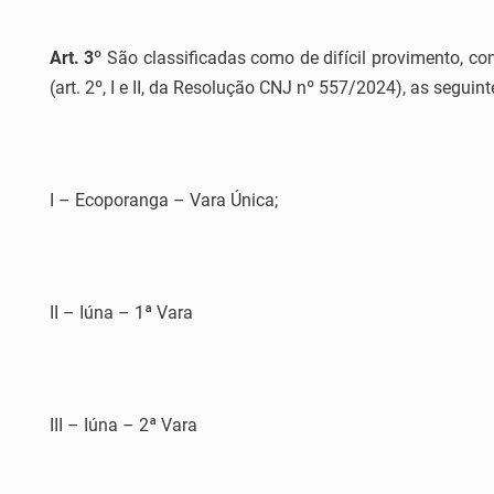
Art. 3º
São classificadas como de difícil provimento, co
(art. 2º, I e II, da Resolução CNJ nº 557/2024), as seguint
I – Ecoporanga – Vara Única;
II – Iúna – 1ª Vara
III – Iúna – 2ª Vara