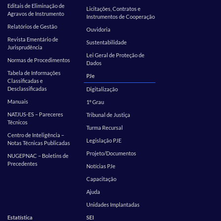
Editais de Eliminação de
Licitações, Contratos e
Agravos de Instrumento
Instrumentos de Cooperação
Relatórios de Gestão
Ouvidoria
Revista Ementário de
Sustentabilidade
Jurisprudência
Lei Geral de Proteção de
Normas de Procedimentos
Dados
Tabela de Informações
PJe
Classificadas e
Desclassificadas
Digitalização
Manuais
1º Grau
NATJUS-ES – Pareceres
Tribunal de Justiça
Técnicos
Turma Recursal
Centro de Inteligência –
Legislação PJE
Notas Técnicas Publicadas
Projeto/Documentos
NUGEPNAC – Boletins de
Precedentes
Notícias PJe
Capacitação
Ajuda
Unidades Implantadas
Estatística
SEI