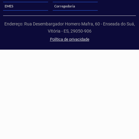
EMES
Corregedoria
Endereço: Rua Desembargador Homero Mafra, 60 - Enseada do Suá,
Vitória - ES, 29050-906
Política de privacidade