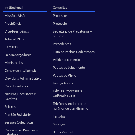
Institucional
Consultas
Missão e Visão
Processos
Presidência
Protocolo
Vice-Presidência
Secretaria de Precatórios –
SEPREC
Tribunal Pleno
Precedentes
Câmaras
Lista de Peritos Cadastrados
Desembargadores
Validar documentos
Magistrados
Pautas de Julgamento
Centro de Inteligência
Pautas do Pleno
Ouvidoria Administrativa
Justiça Aberta
Coordenadorias
Tabelas Processuais
Núcleos, Comissões e
Unificadas CNJ
Comitês
Telefones, endereços e
Setores
horários de atendimento
Plantão Judiciário
Feriados
Sessões Colegiadas
Serviços
Concursos e Processos
Balcão Virtual
Seletivos