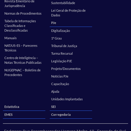
Revista Ementário de
Sustentabilidade
Jurisprudência
Lei Geral de Proteção de
Normas de Procedimentos
Dados
Tabela de Informações
PJe
Classificadas e
Desclassificadas
Digitalização
Manuais
1º Grau
NATJUS-ES – Pareceres
Tribunal de Justiça
Técnicos
Turma Recursal
Centro de Inteligência –
Legislação PJE
Notas Técnicas Publicadas
Projeto/Documentos
NUGEPNAC – Boletins de
Precedentes
Notícias PJe
Capacitação
Ajuda
Unidades Implantadas
Estatística
SEI
EMES
Corregedoria