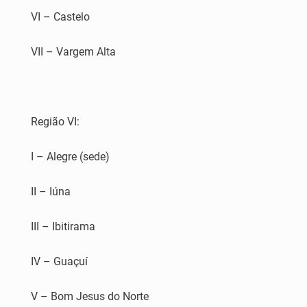
VI – Castelo
VII – Vargem Alta
Região VI:
I – Alegre (sede)
II – Iúna
III – Ibitirama
IV – Guaçuí
V – Bom Jesus do Norte