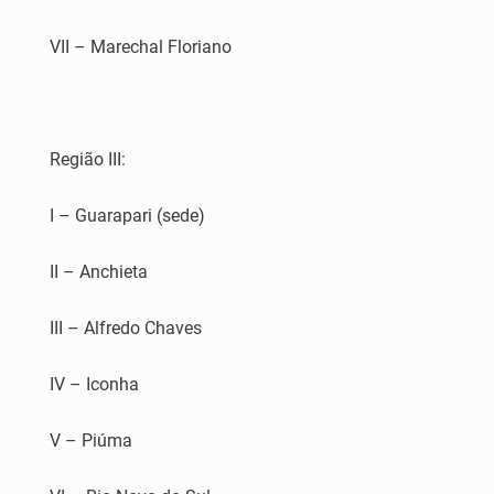
VII – Marechal Floriano
Região III:
I – Guarapari (sede)
II – Anchieta
III – Alfredo Chaves
IV – Iconha
V – Piúma