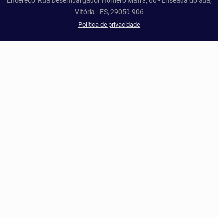
Endereço: Rua Desembargador Homero Mafra, 60 - Enseada do Suá,
Vitória - ES, 29050-906
Política de privacidade