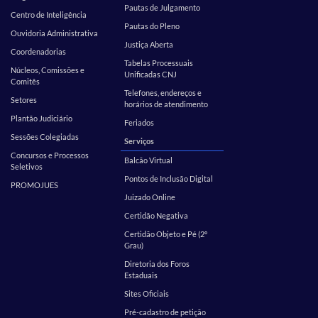
Pautas de Julgamento
Centro de Inteligência
Pautas do Pleno
Ouvidoria Administrativa
Justiça Aberta
Coordenadorias
Tabelas Processuais
Núcleos, Comissões e
Unificadas CNJ
Comitês
Telefones, endereços e
Setores
horários de atendimento
Plantão Judiciário
Feriados
Sessões Colegiadas
Serviços
Concursos e Processos
Balcão Virtual
Seletivos
Pontos de Inclusão Digital
PROMOJUES
Juizado Online
Certidão Negativa
Certidão Objeto e Pé (2º
Grau)
Diretoria dos Foros
Estaduais
Sites Oficiais
Pré-cadastro de petição