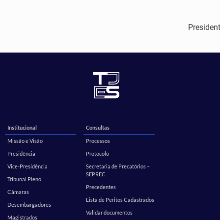
President
Institucional
Consultas
Missão e Visão
Processos
Presidência
Protocolo
Vice-Presidência
Secretaria de Precatórios –
SEPREC
Tribunal Pleno
Precedentes
Câmaras
Lista de Peritos Cadastrados
Desembargadores
Validar documentos
Magistrados