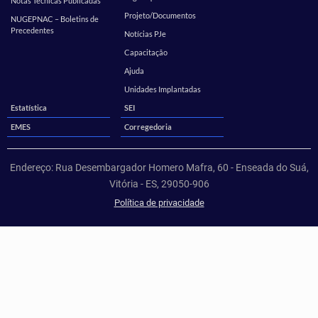
Notas Técnicas Publicadas
Projeto/Documentos
NUGEPNAC – Boletins de
Precedentes
Notícias PJe
Capacitação
Ajuda
Unidades Implantadas
Estatística
SEI
EMES
Corregedoria
Endereço: Rua Desembargador Homero Mafra, 60 - Enseada do Suá,
Vitória - ES, 29050-906
Política de privacidade