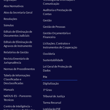
Comunicação
Atos Normativos
Auditoria e Prestação de
Atos da Secretaria Geral
Contas
Resoluções
Gestão
Súmulas
Gestão de Pessoas
Editais de Eliminação de
Gestão Orçamentária e
Documentos Judiciais
Financeira
Editais de Eliminação de
Licitações, Contratos e
Agravos de Instrumento
Instrumentos de Cooperação
Relatórios de Gestão
Ouvidoria
Revista Ementário de
Sustentabilidade
Jurisprudência
Lei Geral de Proteção de
Normas de Procedimentos
Dados
Tabela de Informações
PJe
Classificadas e
Desclassificadas
Digitalização
Manuais
1º Grau
NATJUS-ES – Pareceres
Tribunal de Justiça
Técnicos
Turma Recursal
Centro de Inteligência –
Legislação PJE