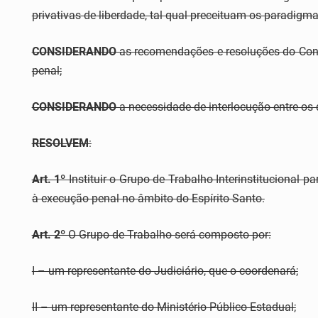
privativas de liberdade, tal qual preceituam os paradigm
CONSIDERANDO
as recomendações e resoluções do Cons
penal;
CONSIDERANDO
a necessidade de interlocução entre os
RESOLVEM
:
Art. 1º
Instituir o Grupo de Trabalho Interinstitucional
à execução penal no âmbito do Espírito Santo.
Art. 2º
O Grupo de Trabalho será composto por:
I – um representante do Judiciário, que o coordenará;
II – um representante do Ministério Público Estadual;