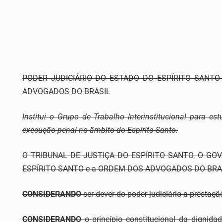
PODER JUDICIÁRIO DO ESTADO DO ESPÍRITO SANT
ADVOGADOS DO BRASIL
Institui o Grupo de Trabalho Interinstitucional para 
execução penal no âmbito do Espírito Santo.
O TRIBUNAL DE JUSTIÇA DO ESPÍRITO SANTO, O GO
ESPÍRITO SANTO e a ORDEM DOS ADVOGADOS DO BRASIL 
CONSIDERANDO
ser dever do poder judiciário a prestação
CONSIDERANDO
o princípio constitucional da digni