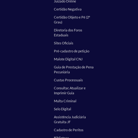
Juizado Online
Certidão Negativa
Certidão Objeto e Pé (2º
Grau)
Diretoria dos Foros
Estaduais
Sites Oficiais
Pré-cadastro de petição
Malote Digital CNJ
Guia de Prestação de Pena
Pecuniária
Custas Processuais
Consultar, Atualizar e
Imprimir Guia
Multa Criminal
Selo Digital
Assistência Judiciária
Gratuita JF
Cadastro de Peritos
Biblioteca