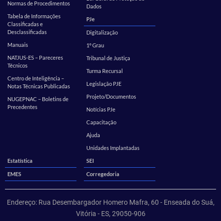
Normas de Procedimentos
Dados
Tabela de Informações
PJe
Classificadas e
Desclassificadas
Digitalização
Manuais
1º Grau
NATJUS-ES – Pareceres
Tribunal de Justiça
Técnicos
Turma Recursal
Centro de Inteligência –
Legislação PJE
Notas Técnicas Publicadas
Projeto/Documentos
NUGEPNAC – Boletins de
Precedentes
Notícias PJe
Capacitação
Ajuda
Unidades Implantadas
Estatística
SEI
EMES
Corregedoria
Endereço: Rua Desembargador Homero Mafra, 60 - Enseada do Suá,
Vitória - ES, 29050-906