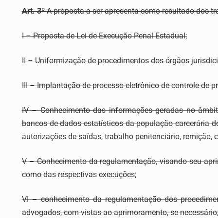
Art. 3º
A proposta a ser apresenta como resultado dos tr
I – Proposta de Lei de Execução Penal Estadual;
II – Uniformização de procedimentos dos órgãos jurisdici
III – Implantação de processo eletrônico de controle de p
IV – Conhecimento das informações geradas no âmbito 
bancos de dados estatísticos da população carcerária do
autorizações de saídas, trabalho penitenciário, remição, 
V – Conhecimento da regulamentação, visando seu aprim
como das respectivas execuções;
VI – conhecimento da regulamentação dos procediment
advogados, com vistas ao aprimoramento, se necessário