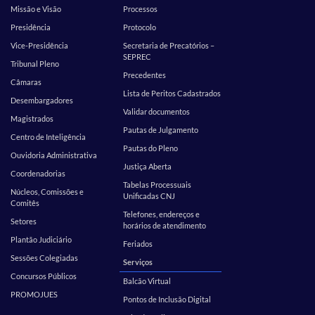
Missão e Visão
Processos
Presidência
Protocolo
Vice-Presidência
Secretaria de Precatórios –
SEPREC
Tribunal Pleno
Precedentes
Câmaras
Lista de Peritos Cadastrados
Desembargadores
Validar documentos
Magistrados
Pautas de Julgamento
Centro de Inteligência
Pautas do Pleno
Ouvidoria Administrativa
Justiça Aberta
Coordenadorias
Tabelas Processuais
Núcleos, Comissões e
Unificadas CNJ
Comitês
Telefones, endereços e
Setores
horários de atendimento
Plantão Judiciário
Feriados
Sessões Colegiadas
Serviços
Concursos Públicos
Balcão Virtual
PROMOJUES
Pontos de Inclusão Digital