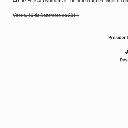
Art. 5º
Este Ato Normativo Conjunto entra em vigor na da
Vitória, 16 de Dezembro de 2011.
President
J
Des