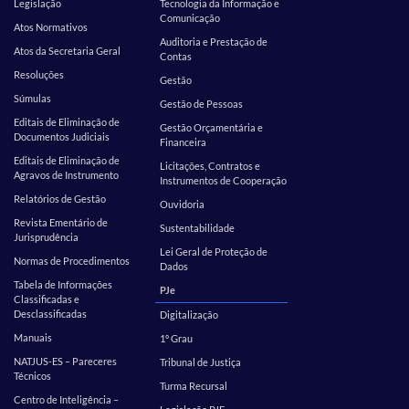
Legislação
Tecnologia da Informação e
Comunicação
Atos Normativos
Auditoria e Prestação de
Atos da Secretaria Geral
Contas
Resoluções
Gestão
Súmulas
Gestão de Pessoas
Editais de Eliminação de
Gestão Orçamentária e
Documentos Judiciais
Financeira
Editais de Eliminação de
Licitações, Contratos e
Agravos de Instrumento
Instrumentos de Cooperação
Relatórios de Gestão
Ouvidoria
Revista Ementário de
Sustentabilidade
Jurisprudência
Lei Geral de Proteção de
Normas de Procedimentos
Dados
Tabela de Informações
PJe
Classificadas e
Desclassificadas
Digitalização
Manuais
1º Grau
NATJUS-ES – Pareceres
Tribunal de Justiça
Técnicos
Turma Recursal
Centro de Inteligência –