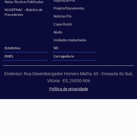
Legislação PJE
Notas Técnicas Publicadas
Projeto/Documentos
NUGEPNAC – Boletins de
Precedentes
Notícias PJe
Capacitação
Ajuda
Unidades Implantadas
Estatística
SEI
EMES
Corregedoria
Endereço: Rua Desembargador Homero Mafra, 60 - Enseada do Suá,
Vitória - ES, 29050-906
Política de privacidade