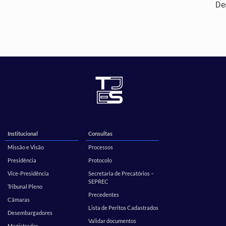
De
Institucional
Consultas
Missão e Visão
Processos
Presidência
Protocolo
Vice-Presidência
Secretaria de Precatórios –
SEPREC
Tribunal Pleno
Precedentes
Câmaras
Lista de Peritos Cadastrados
Desembargadores
Validar documentos
Magistrados