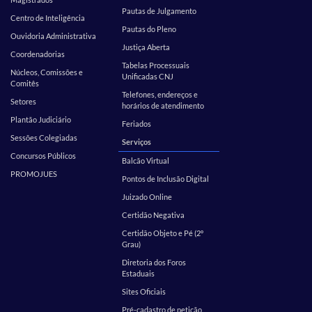
Pautas de Julgamento
Centro de Inteligência
Pautas do Pleno
Ouvidoria Administrativa
Justiça Aberta
Coordenadorias
Tabelas Processuais
Núcleos, Comissões e
Unificadas CNJ
Comitês
Telefones, endereços e
Setores
horários de atendimento
Plantão Judiciário
Feriados
Sessões Colegiadas
Serviços
Concursos Públicos
Balcão Virtual
PROMOJUES
Pontos de Inclusão Digital
Juizado Online
Certidão Negativa
Certidão Objeto e Pé (2º
Grau)
Diretoria dos Foros
Estaduais
Sites Oficiais
Pré-cadastro de petição