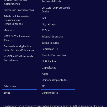
Sustentabilidade
Jurisprudência
Lei Geral de Proteção de
Normas de Procedimentos
Dados
Tabela de Informações
PJe
Classificadas e
Desclassificadas
Digitalização
Manuais
1º Grau
NATJUS-ES – Pareceres
Tribunal de Justiça
Técnicos
Turma Recursal
Centro de Inteligência –
Legislação PJE
Notas Técnicas Publicadas
Projeto/Documentos
NUGEPNAC – Boletins de
Precedentes
Notícias PJe
Capacitação
Ajuda
Unidades Implantadas
Estatística
SEI
EMES
Corregedoria
Endereço: Rua Desembargador Homero Mafra, 60 - Enseada do Suá,