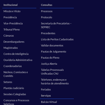
Institucional
Consultas
Missão e Visão
Processos
Presidência
Protocolo
Vice-Presidência
Secretaria de Precatórios –
SEPREC
Tribunal Pleno
Precedentes
Câmaras
Lista de Peritos Cadastrados
Desembargadores
Validar documentos
Magistrados
Pautas de Julgamento
Centro de Inteligência
Pautas do Pleno
Ouvidoria Administrativa
Justiça Aberta
Coordenadorias
Tabelas Processuais
Núcleos, Comissões e
Unificadas CNJ
Comitês
Telefones, endereços e
Setores
horários de atendimento
Plantão Judiciário
Feriados
Sessões Colegiadas
Serviços
Concursos e Processos
Balcão Virtual
Seletivos