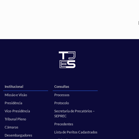
Institucional
Consultas
Missão e Visão
Processos
Presidência
Protocolo
Vice-Presidência
Secretaria de Precatórios –
SEPREC
Tribunal Pleno
Precedentes
Câmaras
Lista de Peritos Cadastrados
Desembargadores