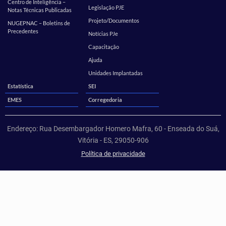
Centro de Inteligência –
Legislação PJE
Notas Técnicas Publicadas
Projeto/Documentos
NUGEPNAC – Boletins de
Precedentes
Notícias PJe
Capacitação
Ajuda
Unidades Implantadas
Estatística
SEI
EMES
Corregedoria
Endereço: Rua Desembargador Homero Mafra, 60 - Enseada do Suá,
Vitória - ES, 29050-906
Política de privacidade