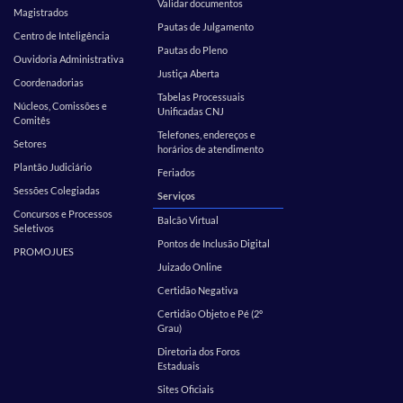
Validar documentos
Magistrados
Pautas de Julgamento
Centro de Inteligência
Pautas do Pleno
Ouvidoria Administrativa
Justiça Aberta
Coordenadorias
Tabelas Processuais
Núcleos, Comissões e
Unificadas CNJ
Comitês
Telefones, endereços e
Setores
horários de atendimento
Plantão Judiciário
Feriados
Sessões Colegiadas
Serviços
Concursos e Processos
Balcão Virtual
Seletivos
Pontos de Inclusão Digital
PROMOJUES
Juizado Online
Certidão Negativa
Certidão Objeto e Pé (2º
Grau)
Diretoria dos Foros
Estaduais
Sites Oficiais