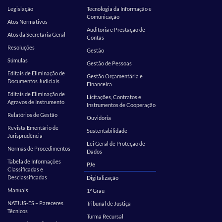
Legislação
Tecnologia da Informação e
Comunicação
Atos Normativos
Auditoria e Prestação de
Atos da Secretaria Geral
Contas
Resoluções
Gestão
Súmulas
Gestão de Pessoas
Editais de Eliminação de
Gestão Orçamentária e
Documentos Judiciais
Financeira
Editais de Eliminação de
Licitações, Contratos e
Agravos de Instrumento
Instrumentos de Cooperação
Relatórios de Gestão
Ouvidoria
Revista Ementário de
Sustentabilidade
Jurisprudência
Lei Geral de Proteção de
Normas de Procedimentos
Dados
Tabela de Informações
PJe
Classificadas e
Desclassificadas
Digitalização
Manuais
1º Grau
NATJUS-ES – Pareceres
Tribunal de Justiça
Técnicos
Turma Recursal