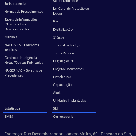
Sustentabilidade
Jurisprudência
Lei Geral de Proteção de
Normas de Procedimentos
Dados
Tabela de Informações
PJe
Classificadas e
Desclassificadas
Digitalização
Manuais
1º Grau
NATJUS-ES – Pareceres
Tribunal de Justiça
Técnicos
Turma Recursal
Centro de Inteligência –
Legislação PJE
Notas Técnicas Publicadas
Projeto/Documentos
NUGEPNAC – Boletins de
Precedentes
Notícias PJe
Capacitação
Ajuda
Unidades Implantadas
Estatística
SEI
EMES
Corregedoria
Endereço: Rua Desembargador Homero Mafra, 60 - Enseada do Suá,