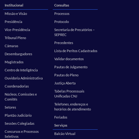
Institucional
Consultas
Missão e Visão
Processos
Presidência
Protocolo
Vice-Presidência
Secretaria de Precatórios –
SEPREC
Tribunal Pleno
Precedentes
Câmaras
Lista de Peritos Cadastrados
Desembargadores
Validar documentos
Magistrados
Pautas de Julgamento
Centro de Inteligência
Pautas do Pleno
Ouvidoria Administrativa
Justiça Aberta
Coordenadorias
Tabelas Processuais
Núcleos, Comissões e
Unificadas CNJ
Comitês
Telefones, endereços e
Setores
horários de atendimento
Plantão Judiciário
Feriados
Sessões Colegiadas
Serviços
Concursos e Processos
Balcão Virtual
Seletivos