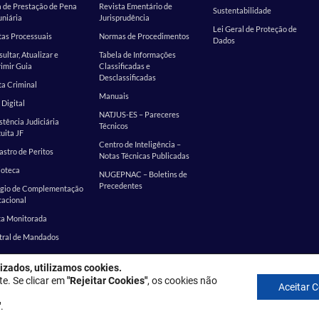
 de Prestação de Pena
Revista Ementário de
Sustentabilidade
niária
Jurisprudência
Lei Geral de Proteção de
as Processuais
Normas de Procedimentos
Dados
ultar, Atualizar e
Tabela de Informações
imir Guia
Classificadas e
Desclassificadas
a Criminal
Manuais
 Digital
NATJUS-ES – Pareceres
stência Judiciária
Técnicos
uita JF
Centro de Inteligência –
stro de Peritos
Notas Técnicas Publicadas
ioteca
NUGEPNAC – Boletins de
Precedentes
ágio de Complementação
cacional
ta Monitorada
tral de Mandados
izados, utilizamos cookies.
: Rua Desembargador Homero Mafra, 60 - Enseada do Suá, Vitória - ES, 
te. Se clicar em
"Rejeitar Cookies"
, os cookies não
Aceitar 
Política de privacidade
"
.