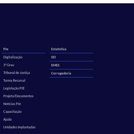
PJe
Estatística
Digitalização
SEI
1º Grau
EMES
Tribunal de Justiça
Corregedoria
Turma Recursal
Legislação PJE
Projeto/Documentos
Notícias PJe
Capacitação
Ajuda
Unidades Implantadas