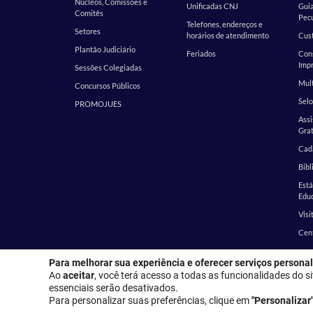
Núcleos, Comissões e
Unificadas CNJ
Guia
Comitês
Pecu
Telefones, endereços e
Setores
horários de atendimento
Cust
Plantão Judiciário
Feriados
Cons
Impr
Sessões Colegiadas
Mult
Concursos Públicos
Selo
PROMOJUES
Assi
Grat
Cada
Bibl
Est
Edu
Visi
Cen
Para melhorar sua experiência e oferecer serviços personal
Endereço
Ao
aceitar
, você terá acesso a todas as funcionalidades do si
essenciais serão desativados.
Para personalizar suas preferências, clique em
"Personalizar