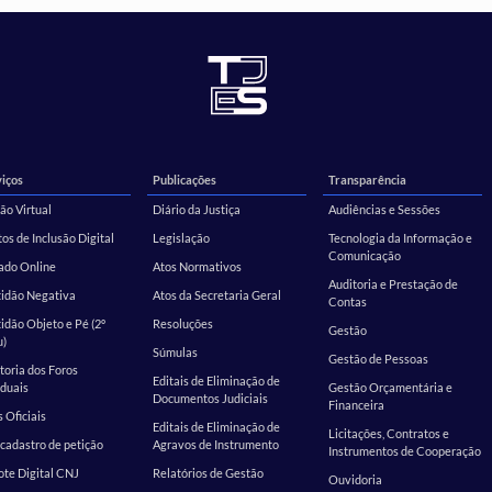
iços
Publicações
Transparência
ão Virtual
Diário da Justiça
Audiências e Sessões
os de Inclusão Digital
Legislação
Tecnologia da Informação e
Comunicação
ado Online
Atos Normativos
Auditoria e Prestação de
tidão Negativa
Atos da Secretaria Geral
Contas
idão Objeto e Pé (2º
Resoluções
Gestão
u)
Súmulas
Gestão de Pessoas
toria dos Foros
Editais de Eliminação de
duais
Gestão Orçamentária e
Documentos Judiciais
Financeira
s Oficiais
Editais de Eliminação de
Licitações, Contratos e
cadastro de petição
Agravos de Instrumento
Instrumentos de Cooperação
te Digital CNJ
Relatórios de Gestão
Ouvidoria