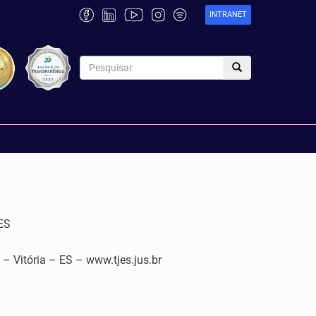
INTRANET
ES
tória – ES – www.tjes.jus.br