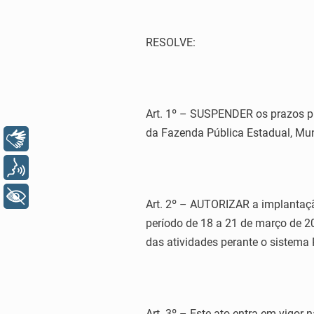
RESOLVE:
Art. 1º – SUSPENDER os prazos pr
da Fazenda Pública Estadual, Mun
Libras
Voz
+ Acessibilidade
Art. 2º – AUTORIZAR a implantação
período de 18 a 21 de março de 2
das atividades perante o sistema 
Art. 3º – Este ato entra em vigor 