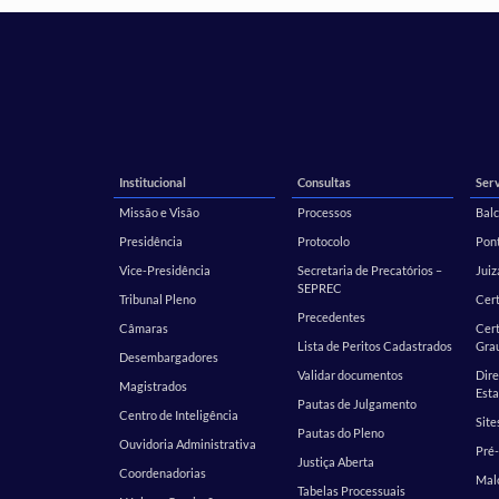
Institucional
Consultas
Serv
Missão e Visão
Processos
Balc
Presidência
Protocolo
Pont
Vice-Presidência
Secretaria de Precatórios –
Juiz
SEPREC
Tribunal Pleno
Cer
Precedentes
Câmaras
Cert
Lista de Peritos Cadastrados
Gra
Desembargadores
Validar documentos
Dire
Magistrados
Esta
Pautas de Julgamento
Centro de Inteligência
Site
Pautas do Pleno
Ouvidoria Administrativa
Pré-
Justiça Aberta
Coordenadorias
Malo
Tabelas Processuais