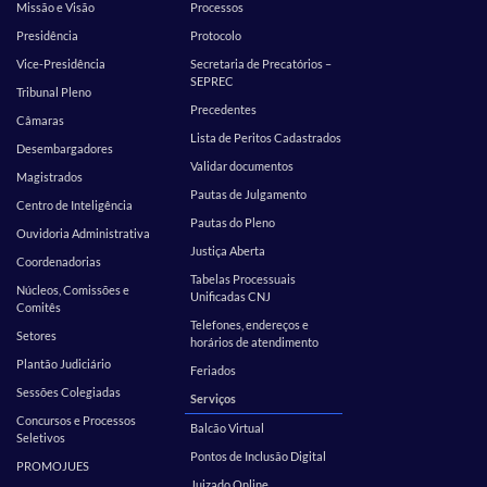
Missão e Visão
Processos
Presidência
Protocolo
Vice-Presidência
Secretaria de Precatórios –
SEPREC
Tribunal Pleno
Precedentes
Câmaras
Lista de Peritos Cadastrados
Desembargadores
Validar documentos
Magistrados
Pautas de Julgamento
Centro de Inteligência
Pautas do Pleno
Ouvidoria Administrativa
Justiça Aberta
Coordenadorias
Tabelas Processuais
Núcleos, Comissões e
Unificadas CNJ
Comitês
Telefones, endereços e
Setores
horários de atendimento
Plantão Judiciário
Feriados
Sessões Colegiadas
Serviços
Concursos e Processos
Balcão Virtual
Seletivos
Pontos de Inclusão Digital
PROMOJUES
Juizado Online