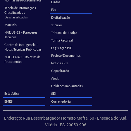
Normas de Procedimentos
Dados
Tabela de Informações
PJe
Classificadas e
Desclassificadas
Digitalização
Manuais
1º Grau
NATJUS-ES – Pareceres
Tribunal de Justiça
Técnicos
Turma Recursal
Centro de Inteligência –
Legislação PJE
Notas Técnicas Publicadas
Projeto/Documentos
NUGEPNAC – Boletins de
Precedentes
Notícias PJe
Capacitação
Ajuda
Unidades Implantadas
Estatística
SEI
EMES
Corregedoria
Endereço: Rua Desembargador Homero Mafra, 60 - Enseada do Suá,
Vitória - ES, 29050-906