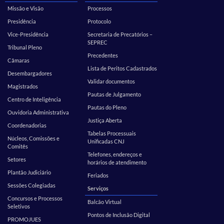
Missão e Visão
Processos
Presidência
Protocolo
Vice-Presidência
Secretaria de Precatórios –
SEPREC
Tribunal Pleno
Precedentes
Câmaras
Lista de Peritos Cadastrados
Desembargadores
Validar documentos
Magistrados
Pautas de Julgamento
Centro de Inteligência
Pautas do Pleno
Ouvidoria Administrativa
Justiça Aberta
Coordenadorias
Tabelas Processuais
Núcleos, Comissões e
Unificadas CNJ
Comitês
Telefones, endereços e
Setores
horários de atendimento
Plantão Judiciário
Feriados
Sessões Colegiadas
Serviços
Concursos e Processos
Balcão Virtual
Seletivos
Pontos de Inclusão Digital
PROMOJUES