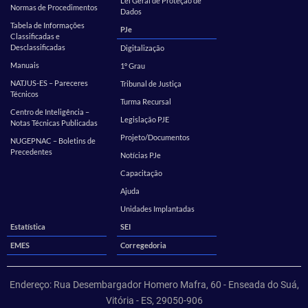
Lei Geral de Proteção de
Normas de Procedimentos
Dados
Tabela de Informações
PJe
Classificadas e
Desclassificadas
Digitalização
Manuais
1º Grau
NATJUS-ES – Pareceres
Tribunal de Justiça
Técnicos
Turma Recursal
Centro de Inteligência –
Legislação PJE
Notas Técnicas Publicadas
Projeto/Documentos
NUGEPNAC – Boletins de
Precedentes
Notícias PJe
Capacitação
Ajuda
Unidades Implantadas
Estatística
SEI
EMES
Corregedoria
Endereço: Rua Desembargador Homero Mafra, 60 - Enseada do Suá,
Vitória - ES, 29050-906