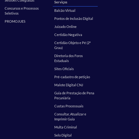
Sessões Colegiadas
Serviços
Concursos e Processos
Balcão Virtual
Seletivos
Pontos de Inclusão Digital
PROMOJUES
Juizado Online
Certidão Negativa
Certidão Objeto e Pé (2º
Grau)
Diretoria dos Foros
Estaduais
Sites Oficiais
Pré-cadastro de petição
Malote Digital CNJ
Guia de Prestação de Pena
Pecuniária
Custas Processuais
Consultar, Atualizar e
Imprimir Guia
Multa Criminal
Selo Digital