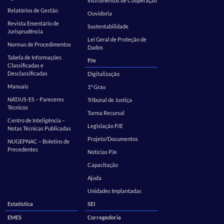
Instrumentos de Cooperação
Relatórios de Gestão
Ouvidoria
Revista Ementário de
Sustentabilidade
Jurisprudência
Lei Geral de Proteção de
Normas de Procedimentos
Dados
Tabela de Informações
PJe
Classificadas e
Desclassificadas
Digitalização
Manuais
1º Grau
NATJUS-ES – Pareceres
Tribunal de Justiça
Técnicos
Turma Recursal
Centro de Inteligência –
Legislação PJE
Notas Técnicas Publicadas
Projeto/Documentos
NUGEPNAC – Boletins de
Precedentes
Notícias PJe
Capacitação
Ajuda
Unidades Implantadas
Estatística
SEI
EMES
Corregedoria