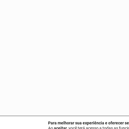
Para melhorar sua experiência e oferecer se
Ao
aceitar
, você terá acesso a todas as funci