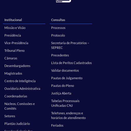
Institucional
Consultas
Missão e Visão
Processos
Presidência
Protocolo
Vice-Presidência
Secretaria de Precatórios –
SEPREC
Tribunal Pleno
Precedentes
Câmaras
Lista de Peritos Cadastrados
Desembargadores
Validar documentos
Magistrados
Pautas de Julgamento
Centro de Inteligência
Pautas do Pleno
Ouvidoria Administrativa
Justiça Aberta
Coordenadorias
Tabelas Processuais
Núcleos, Comissões e
Unificadas CNJ
Comitês
Telefones, endereços e
Setores
horários de atendimento
Plantão Judiciário
Feriados