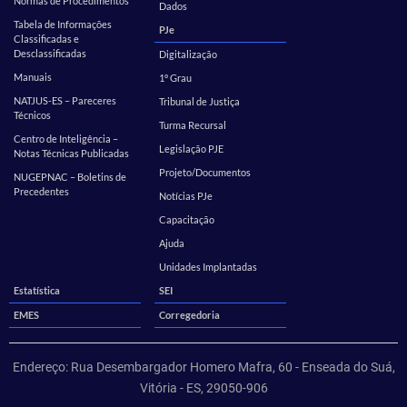
Normas de Procedimentos
Dados
Tabela de Informações
PJe
Classificadas e
Desclassificadas
Digitalização
Manuais
1º Grau
NATJUS-ES – Pareceres
Tribunal de Justiça
Técnicos
Turma Recursal
Centro de Inteligência –
Legislação PJE
Notas Técnicas Publicadas
Projeto/Documentos
NUGEPNAC – Boletins de
Precedentes
Notícias PJe
Capacitação
Ajuda
Unidades Implantadas
Estatística
SEI
EMES
Corregedoria
Endereço: Rua Desembargador Homero Mafra, 60 - Enseada do Suá,
Vitória - ES, 29050-906