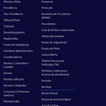
Missão e Visão
Processos
Presidência
Protocolo
Vice-Presidência
Secretaria de Precatórios –
SEPREC
Tribunal Pleno
Precedentes
Câmaras
Lista de Peritos Cadastrados
Desembargadores
Validar documentos
Magistrados
Pautas de Julgamento
Centro de Inteligência
Pautas do Pleno
Ouvidoria Administrativa
Justiça Aberta
Coordenadorias
Tabelas Processuais
Núcleos, Comissões e
Unificadas CNJ
Comitês
Telefones, endereços e
Setores
horários de atendimento
Plantão Judiciário
Feriados
Sessões Colegiadas
Serviços
Concursos e Processos
Balcão Virtual
Seletivos
Pontos de Inclusão Digital
PROMOJUES
Juizado Online