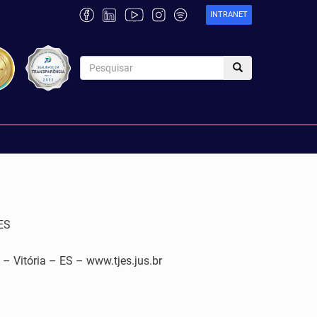
INTRANET
ES
tória – ES – www.tjes.jus.br