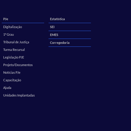
PJe
Estatística
Digitalização
SEI
1º Grau
EMES
Tribunal de Justiça
Corregedoria
Turma Recursal
Legislação PJE
Projeto/Documentos
Notícias PJe
Capacitação
Ajuda
Unidades Implantadas