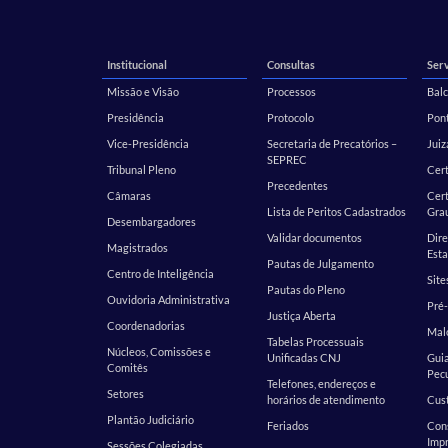
Institucional
Consultas
Serv
Missão e Visão
Processos
Balc
Presidência
Protocolo
Pont
Vice-Presidência
Secretaria de Precatórios –
Juiz
SEPREC
Tribunal Pleno
Cer
Precedentes
Câmaras
Cert
Lista de Peritos Cadastrados
Gra
Desembargadores
Validar documentos
Dire
Magistrados
Esta
Pautas de Julgamento
Centro de Inteligência
Site
Pautas do Pleno
Ouvidoria Administrativa
Pré-
Justiça Aberta
Coordenadorias
Malo
Tabelas Processuais
Núcleos, Comissões e
Unificadas CNJ
Guia
Comitês
Pecu
Telefones, endereços e
Setores
horários de atendimento
Cust
Plantão Judiciário
Feriados
Cons
Impr
Sessões Colegiadas