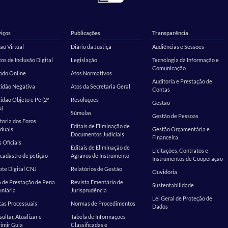
iços
Publicações
Transparência
ão Virtual
Diário da Justiça
Audiências e Sessões
os de Inclusão Digital
Legislação
Tecnologia da Informação e
Comunicação
ado Online
Atos Normativos
Auditoria e Prestação de
tidão Negativa
Atos da Secretaria Geral
Contas
idão Objeto e Pé (2º
Resoluções
Gestão
u)
Súmulas
Gestão de Pessoas
toria dos Foros
Editais de Eliminação de
duais
Gestão Orçamentária e
Documentos Judiciais
Financeira
s Oficiais
Editais de Eliminação de
Licitações, Contratos e
cadastro de petição
Agravos de Instrumento
Instrumentos de Cooperação
te Digital CNJ
Relatórios de Gestão
Ouvidoria
 de Prestação de Pena
Revista Ementário de
Sustentabilidade
niária
Jurisprudência
Lei Geral de Proteção de
as Processuais
Normas de Procedimentos
Dados
ultar, Atualizar e
Tabela de Informações
imir Guia
Classificadas e