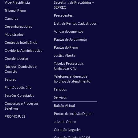
Vice-Presidência
Secretaria de Precatórios –
SEPREC
Tribunal Pleno
Precedentes
Câmaras
Lista de Peritos Cadastrados
Desembargadores
Validar documentos
Magistrados
Pautas de Julgamento
Centro de Inteligência
Pautas do Pleno
Ouvidoria Administrativa
Justiça Aberta
Coordenadorias
Tabelas Processuais
Núcleos, Comissões e
Unificadas CNJ
Comitês
Telefones, endereços e
Setores
horários de atendimento
Plantão Judiciário
Feriados
Sessões Colegiadas
Serviços
Concursos e Processos
Balcão Virtual
Seletivos
Pontos de Inclusão Digital
PROMOJUES
Juizado Online
Certidão Negativa
Certidão Objeto e Pé (2º