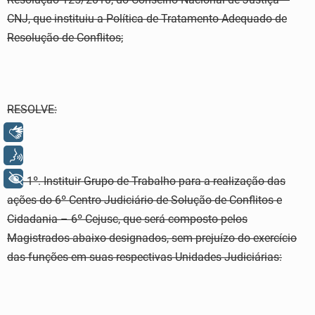
CNJ, que instituiu a Política de Tratamento Adequado de
Resolução de Conflitos;
RESOLVE:
Libras
Voz
+ Acessibilidade
Art. 1º. Instituir Grupo de Trabalho para a realização das
ações do 6º Centro Judiciário de Solução de Conflitos e
Cidadania – 6º Cejusc, que será composto pelos
Magistrados abaixo designados, sem prejuízo do exercício
das funções em suas respectivas Unidades Judiciárias: