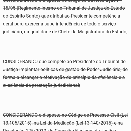
CONSIDERANDO o disposto no artigo 58 da Resolução nº
15/95 (Regimento Interno do Tribunal de Justiça do Estado
do Espírito Santo) que atribui ao Presidente competência
geral para exercer a superintendência de todo o serviço
judiciário, na qualidade de Chefe da Magistratura do Estado;
CONSIDERANDO que compete ao Presidente do Tribunal de
Justiça implantar políticas de gestão do Poder Judiciário, de
forma a alcançar a efetivação do princípio da eficiência e a
excelência da prestação jurisdicional;
CONSIDERANDO o disposto no Código de Processo Civil (Lei
13.105/2015), na Lei da Mediação (Lei 13.140/2015) e na
Resolução 125/2010, do Conselho Nacional de Justiça –