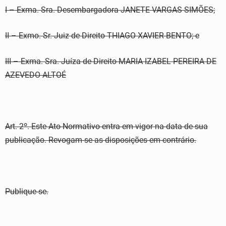
I – Exma. Sra. Desembargadora JANETE VARGAS SIMÕES;
II – Exmo. Sr. Juiz de Direito THIAGO XAVIER BENTO; e
III – Exma. Sra. Juíza de Direito MARIA IZABEL PEREIRA DE
AZEVEDO ALTOÉ
Art. 2º. Este Ato Normativo entra em vigor na data de sua
publicação. Revogam-se as disposições em contrário.
Publique-se.