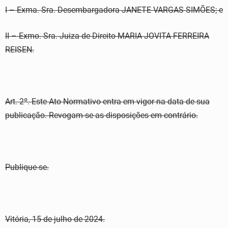
I – Exma. Sra. Desembargadora JANETE VARGAS SIMÕES; e
II – Exmo. Sra. Juiza de Direito MARIA JOVITA FERREIRA
REISEN.
Art. 2º. Este Ato Normativo entra em vigor na data de sua
publicação. Revogam-se as disposições em contrário.
Publique-se.
Vitória, 15 de julho de 2024.