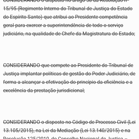
CONSIDERANDO o disposto no artigo 58 da Resolução nº
15/95 (Regimento Interno do Tribunal de Justiça do Estado
do Espírito Santo) que atribui ao Presidente competência
geral para exercer a superintendência de todo o serviço
judiciário, na qualidade de Chefe da Magistratura do Estado;
CONSIDERANDO que compete ao Presidente do Tribunal de
Justiça implantar políticas de gestão do Poder Judiciário, de
forma a alcançar a efetivação do princípio da eficiência e a
excelência da prestação jurisdicional;
CONSIDERANDO o disposto no Código de Processo Civil (Lei
13.105/2015), na Lei da Mediação (Lei 13.140/2015) e na
Resolução 125/2010, do Conselho Nacional de Justiça –