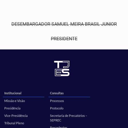
DESEMBARGADOR SAMUEL MEIRA BRASIL JUNIOR
PRESIDENTE
Institucional
Consultas
Missão e Visão
Processos
Presidência
Protocolo
Vice-Presidência
Secretaria de Precatórios –
SEPREC
Tribunal Pleno
Precedentes