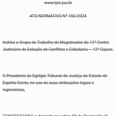
www.tjes.jus.br
ATO NORMATIVO Nº 156/2024
Institui o Grupo de Trabalho de Magistrados do 12º Centro
Judiciário de Solução de Conflitos e Cidadania – 12º Cejusc.
O Presidente do Egrégio Tribunal de Justiça do Estado do
Espírito Santo, no uso de suas atribuições legais e
regimentais,