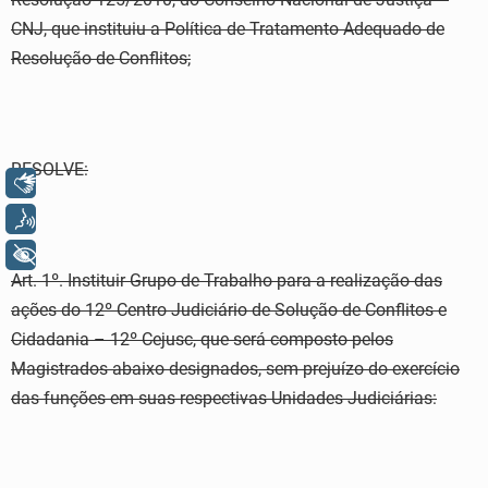
CNJ, que instituiu a Política de Tratamento Adequado de
Resolução de Conflitos;
RESOLVE:
Libras
Voz
+ Acessibilidade
Art. 1º. Instituir Grupo de Trabalho para a realização das
ações do 12º Centro Judiciário de Solução de Conflitos e
Cidadania – 12º Cejusc, que será composto pelos
Magistrados abaixo designados, sem prejuízo do exercício
das funções em suas respectivas Unidades Judiciárias: