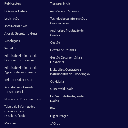
Publicações
Transparência
Diário da Justiça
Audiências e Sessões
Legislação
Tecnologia da Informação e
Comunicação
Atos Normativos
Auditoria e Prestação de
Atos da Secretaria Geral
Contas
Resoluções
Gestão
Súmulas
Gestão de Pessoas
Editais de Eliminação de
Gestão Orçamentária e
Documentos Judiciais
Financeira
Editais de Eliminação de
Licitações, Contratos e
Agravos de Instrumento
Instrumentos de Cooperação
Relatórios de Gestão
Ouvidoria
Revista Ementário de
Sustentabilidade
Jurisprudência
Lei Geral de Proteção de
Normas de Procedimentos
Dados
Tabela de Informações
PJe
Classificadas e
Desclassificadas
Digitalização
Manuais
1º Grau