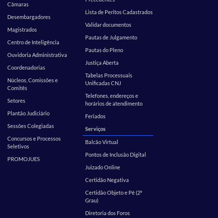
Câmaras
Lista de Peritos Cadastrados
Desembargadores
Validar documentos
Magistrados
Pautas de Julgamento
Centro de Inteligência
Pautas do Pleno
Ouvidoria Administrativa
Justiça Aberta
Coordenadorias
Tabelas Processuais
Núcleos, Comissões e
Unificadas CNJ
Comitês
Telefones, endereços e
Setores
horários de atendimento
Plantão Judiciário
Feriados
Sessões Colegiadas
Serviços
Concursos e Processos
Balcão Virtual
Seletivos
Pontos de Inclusão Digital
PROMOJUES
Juizado Online
Certidão Negativa
Certidão Objeto e Pé (2º
Grau)
Diretoria dos Foros