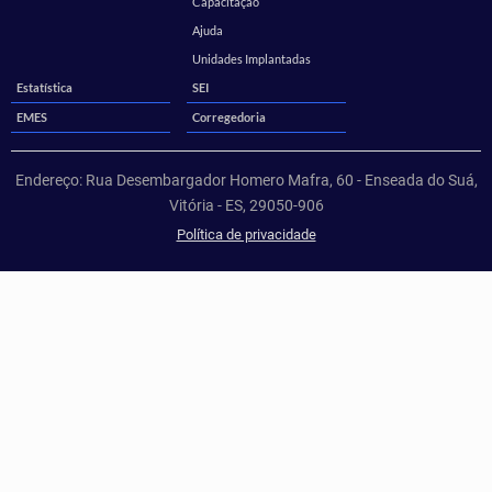
Capacitação
Ajuda
Unidades Implantadas
Estatística
SEI
EMES
Corregedoria
Endereço: Rua Desembargador Homero Mafra, 60 - Enseada do Suá,
Vitória - ES, 29050-906
Política de privacidade