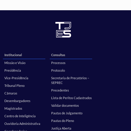
Institucional
Consultas
Missão e Visão
Processos
Presidência
Protocolo
Vice-Presidência
Secretaria de Precatórios –
SEPREC
Tribunal Pleno
Precedentes
Câmaras
Lista de Peritos Cadastrados
Desembargadores
Validar documentos
Magistrados
Pautas de Julgamento
Centro de Inteligência
Pautas do Pleno
Ouvidoria Administrativa
Justiça Aberta