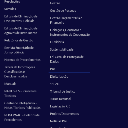
Resoluções
Gestão
Súmulas
Gestão de Pessoas
Editais de Eliminação de
Gestão Orçamentária e
Documentos Judiciais
Financeira
Editais de Eliminação de
Licitações, Contratos e
Agravos de Instrumento
Instrumentos de Cooperação
Relatórios de Gestão
Ouvidoria
Revista Ementário de
Sustentabilidade
Jurisprudência
Lei Geral de Proteção de
Normas de Procedimentos
Dados
Tabela de Informações
PJe
Classificadas e
Desclassificadas
Digitalização
Manuais
1º Grau
NATJUS-ES – Pareceres
Tribunal de Justiça
Técnicos
Turma Recursal
Centro de Inteligência –
Legislação PJE
Notas Técnicas Publicadas
Projeto/Documentos
NUGEPNAC – Boletins de
Precedentes
Notícias PJe