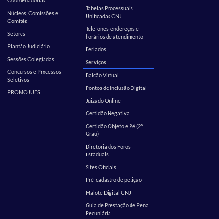
Coordenadorias
Tabelas Processuais
Núcleos, Comissões e
Unificadas CNJ
Comitês
Telefones, endereços e
Setores
horários de atendimento
Plantão Judiciário
Feriados
Sessões Colegiadas
Serviços
Concursos e Processos
Balcão Virtual
Seletivos
Pontos de Inclusão Digital
PROMOJUES
Juizado Online
Certidão Negativa
Certidão Objeto e Pé (2º
Grau)
Diretoria dos Foros
Estaduais
Sites Oficiais
Pré-cadastro de petição
Malote Digital CNJ
Guia de Prestação de Pena
Pecuniária