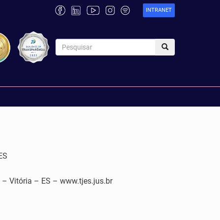
INTRANET
ES
tória – ES – www.tjes.jus.br