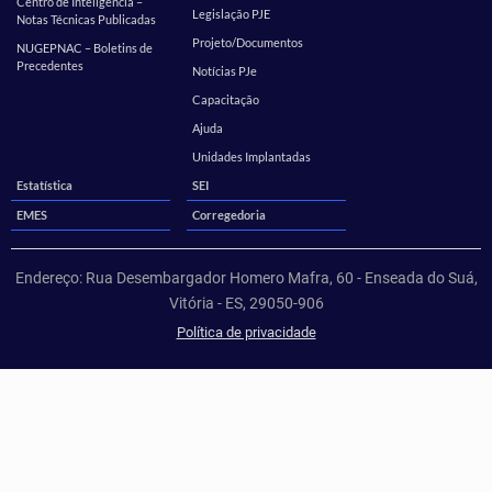
Centro de Inteligência –
Legislação PJE
Notas Técnicas Publicadas
Projeto/Documentos
NUGEPNAC – Boletins de
Precedentes
Notícias PJe
Capacitação
Ajuda
Unidades Implantadas
Estatística
SEI
EMES
Corregedoria
Endereço: Rua Desembargador Homero Mafra, 60 - Enseada do Suá,
Vitória - ES, 29050-906
Política de privacidade