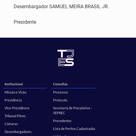
Desembargador SAMUEL MEIRA BRASIL JR.
Presidente
Institucional
Consultas
Missão e Visão
Processos
Presidência
Protocolo
Vice-Presidência
Secretaria de Precatórios –
SEPREC
Tribunal Pleno
Precedentes
Câmaras
Lista de Peritos Cadastrados
Desembargadores