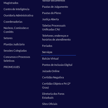
Validar documentos
Magistrados
Pautas de Julgamento
Centro de Inteligência
Pautas do Pleno
Ouvidoria Administrativa
Justiça Aberta
Coordenadorias
Tabelas Processuais
Núcleos, Comissões e
Unificadas CNJ
Comitês
Telefones, endereços e
Setores
horários de atendimento
Plantão Judiciário
Feriados
Sessões Colegiadas
Serviços
Concursos e Processos
Balcão Virtual
Seletivos
Pontos de Inclusão Digital
PROMOJUES
Juizado Online
Certidão Negativa
Certidão Objeto e Pé (2º
Grau)
Diretoria dos Foros
Estaduais
Sites Oficiais