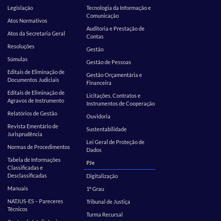
Legislação
Tecnologia da Informação e
Comunicação
Atos Normativos
Auditoria e Prestação de
Atos da Secretaria Geral
Contas
Resoluções
Gestão
Súmulas
Gestão de Pessoas
Editais de Eliminação de
Gestão Orçamentária e
Documentos Judiciais
Financeira
Editais de Eliminação de
Licitações, Contratos e
Agravos de Instrumento
Instrumentos de Cooperação
Relatórios de Gestão
Ouvidoria
Revista Ementário de
Sustentabilidade
Jurisprudência
Lei Geral de Proteção de
Normas de Procedimentos
Dados
Tabela de Informações
PJe
Classificadas e
Desclassificadas
Digitalização
Manuais
1º Grau
NATJUS-ES – Pareceres
Tribunal de Justiça
Técnicos
Turma Recursal