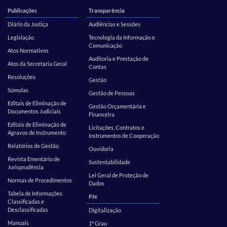
Publicações
Transparência
Diário da Justiça
Audiências e Sessões
Legislação
Tecnologia da Informação e
Comunicação
Atos Normativos
Auditoria e Prestação de
Atos da Secretaria Geral
Contas
Resoluções
Gestão
Súmulas
Gestão de Pessoas
Editais de Eliminação de
Gestão Orçamentária e
Documentos Judiciais
Financeira
Editais de Eliminação de
Licitações, Contratos e
Agravos de Instrumento
Instrumentos de Cooperação
Relatórios de Gestão
Ouvidoria
Revista Ementário de
Sustentabilidade
Jurisprudência
Lei Geral de Proteção de
Normas de Procedimentos
Dados
Tabela de Informações
PJe
Classificadas e
Desclassificadas
Digitalização
Manuais
1º Grau