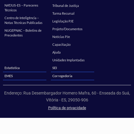
NATJUS-ES – Pareceres
Tribunal de Justiça
Técnicos
Turma Recursal
Centro de Inteligência –
Legislação PJE
Notas Técnicas Publicadas
Projeto/Documentos
NUGEPNAC – Boletins de
Precedentes
Notícias PJe
Capacitação
Ajuda
Unidades Implantadas
Estatística
SEI
EMES
Corregedoria
Endereço: Rua Desembargador Homero Mafra, 60 - Enseada do Suá,
Vitória - ES, 29050-906
Política de privacidade