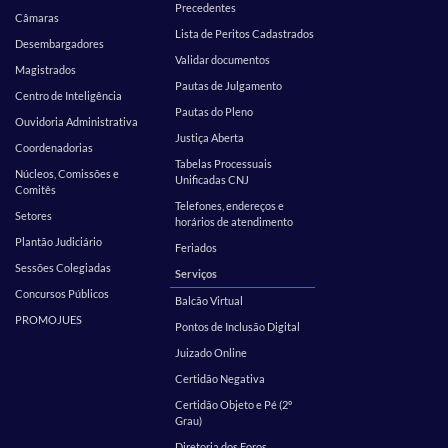
Precedentes
Câmaras
Lista de Peritos Cadastrados
Desembargadores
Validar documentos
Magistrados
Pautas de Julgamento
Centro de Inteligência
Pautas do Pleno
Ouvidoria Administrativa
Justiça Aberta
Coordenadorias
Tabelas Processuais
Núcleos, Comissões e
Unificadas CNJ
Comitês
Telefones, endereços e
Setores
horários de atendimento
Plantão Judiciário
Feriados
Sessões Colegiadas
Serviços
Concursos Públicos
Balcão Virtual
PROMOJUES
Pontos de Inclusão Digital
Juizado Online
Certidão Negativa
Certidão Objeto e Pé (2º
Grau)
Diretoria dos Foros