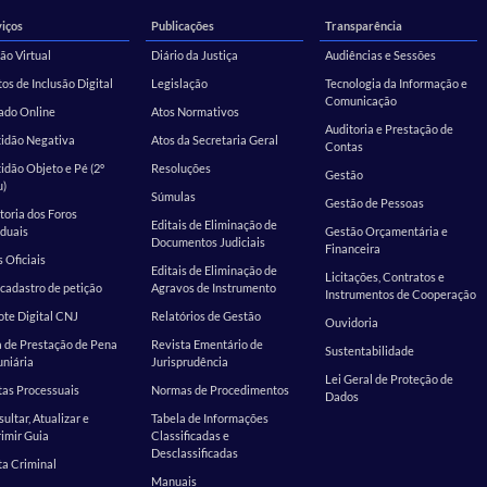
iços
Publicações
Transparência
ão Virtual
Diário da Justiça
Audiências e Sessões
os de Inclusão Digital
Legislação
Tecnologia da Informação e
Comunicação
ado Online
Atos Normativos
Auditoria e Prestação de
tidão Negativa
Atos da Secretaria Geral
Contas
idão Objeto e Pé (2º
Resoluções
Gestão
u)
Súmulas
Gestão de Pessoas
toria dos Foros
Editais de Eliminação de
duais
Gestão Orçamentária e
Documentos Judiciais
Financeira
s Oficiais
Editais de Eliminação de
Licitações, Contratos e
cadastro de petição
Agravos de Instrumento
Instrumentos de Cooperação
te Digital CNJ
Relatórios de Gestão
Ouvidoria
 de Prestação de Pena
Revista Ementário de
Sustentabilidade
niária
Jurisprudência
Lei Geral de Proteção de
as Processuais
Normas de Procedimentos
Dados
ultar, Atualizar e
Tabela de Informações
imir Guia
Classificadas e
Desclassificadas
a Criminal
Manuais