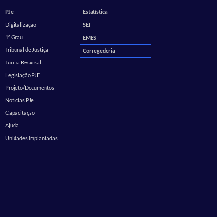
PJe
Estatística
Digitalização
SEI
1º Grau
EMES
Tribunal de Justiça
Corregedoria
Turma Recursal
Legislação PJE
Projeto/Documentos
Notícias PJe
Capacitação
Ajuda
Unidades Implantadas