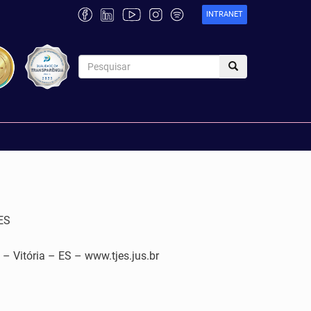
INTRANET
ES
tória – ES – www.tjes.jus.br