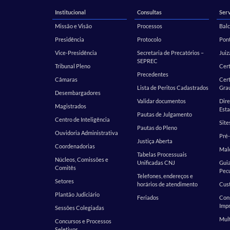
Institucional
Consultas
Serv
Missão e Visão
Processos
Balc
Presidência
Protocolo
Pont
Vice-Presidência
Secretaria de Precatórios –
Juiz
SEPREC
Tribunal Pleno
Cer
Precedentes
Câmaras
Cert
Lista de Peritos Cadastrados
Gra
Desembargadores
Validar documentos
Dire
Magistrados
Esta
Pautas de Julgamento
Centro de Inteligência
Site
Pautas do Pleno
Ouvidoria Administrativa
Pré-
Justiça Aberta
Coordenadorias
Malo
Tabelas Processuais
Núcleos, Comissões e
Unificadas CNJ
Guia
Comitês
Pecu
Telefones, endereços e
Setores
horários de atendimento
Cust
Plantão Judiciário
Feriados
Cons
Impr
Sessões Colegiadas
Mult
Concursos e Processos
Seletivos